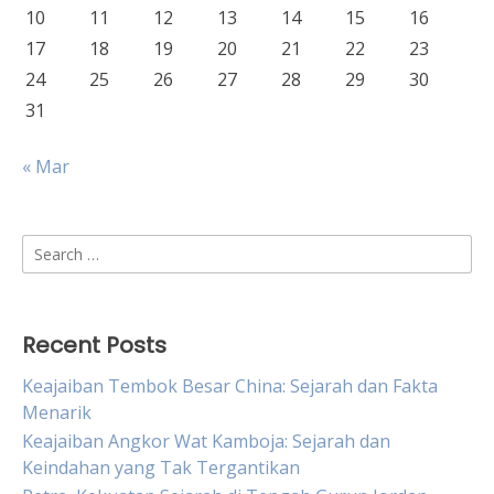
10
11
12
13
14
15
16
17
18
19
20
21
22
23
24
25
26
27
28
29
30
31
« Mar
Search
for:
Recent Posts
Keajaiban Tembok Besar China: Sejarah dan Fakta
Menarik
Keajaiban Angkor Wat Kamboja: Sejarah dan
Keindahan yang Tak Tergantikan