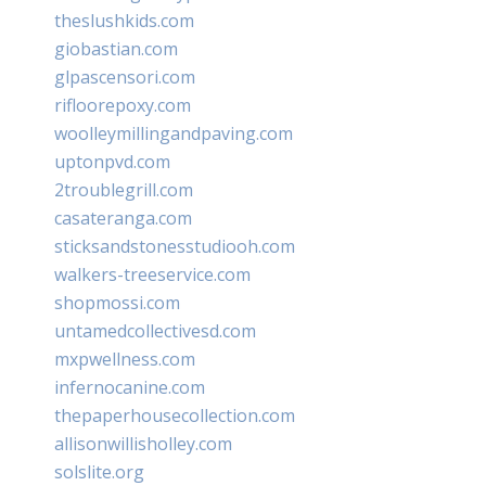
theslushkids.com
giobastian.com
glpascensori.com
rifloorepoxy.com
woolleymillingandpaving.com
uptonpvd.com
2troublegrill.com
casateranga.com
sticksandstonesstudiooh.com
walkers-treeservice.com
shopmossi.com
untamedcollectivesd.com
mxpwellness.com
infernocanine.com
thepaperhousecollection.com
allisonwillisholley.com
solslite.org