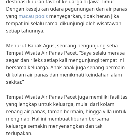
destinasi liburan favorit keluarga di Jawa Timur.
Dengan kesejukan udara pegunungan dan air panas
yang
macau pools
menyegarkan, tidak heran jika
tempat ini selalu ramai dikunjungi oleh wisatawan
setiap tahunnya.
Menurut Bapak Agus, seorang pengunjung setia
Tempat Wisata Air Panas Pacet, “Saya selalu merasa
segar dan rileks setiap kali mengunjungi tempat ini
bersama keluarga. Anak-anak juga senang bermain
di kolam air panas dan menikmati keindahan alam
sekitar.”
Tempat Wisata Air Panas Pacet juga memiliki fasilitas
yang lengkap untuk keluarga, mulai dari kolam
renang air panas, taman bermain, hingga villa untuk
menginap. Hal ini membuat liburan bersama
keluarga semakin menyenangkan dan tak
terlupakan.