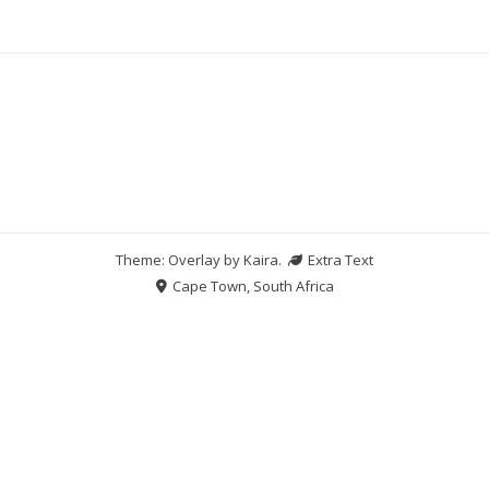
Theme: Overlay by
Kaira
.
Extra Text
Cape Town, South Africa