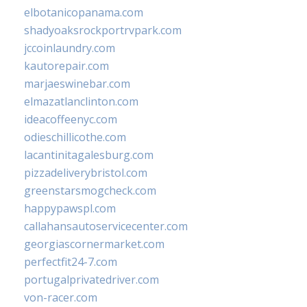
elbotanicopanama.com
shadyoaksrockportrvpark.com
jccoinlaundry.com
kautorepair.com
marjaeswinebar.com
elmazatlanclinton.com
ideacoffeenyc.com
odieschillicothe.com
lacantinitagalesburg.com
pizzadeliverybristol.com
greenstarsmogcheck.com
happypawspl.com
callahansautoservicecenter.com
georgiascornermarket.com
perfectfit24-7.com
portugalprivatedriver.com
von-racer.com