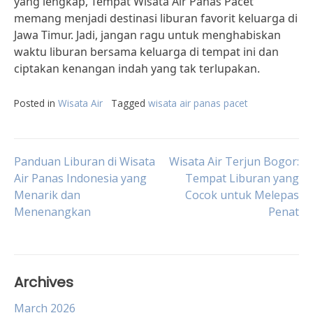
yang lengkap, Tempat Wisata Air Panas Pacet
memang menjadi destinasi liburan favorit keluarga di
Jawa Timur. Jadi, jangan ragu untuk menghabiskan
waktu liburan bersama keluarga di tempat ini dan
ciptakan kenangan indah yang tak terlupakan.
Posted in
Wisata Air
Tagged
wisata air panas pacet
Post
Panduan Liburan di Wisata
Wisata Air Terjun Bogor:
Air Panas Indonesia yang
Tempat Liburan yang
Menarik dan
Cocok untuk Melepas
navigation
Menenangkan
Penat
Archives
March 2026