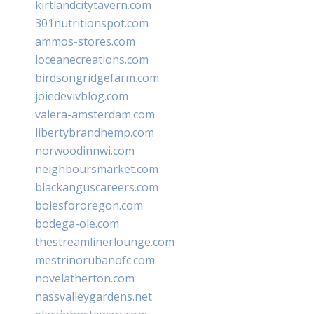
kirtlandcitytavern.com
301nutritionspot.com
ammos-stores.com
loceanecreations.com
birdsongridgefarm.com
joiedevivblog.com
valera-amsterdam.com
libertybrandhemp.com
norwoodinnwi.com
neighboursmarket.com
blackanguscareers.com
bolesfororegon.com
bodega-ole.com
thestreamlinerlounge.com
mestrinorubanofc.com
novelatherton.com
nassvalleygardens.net