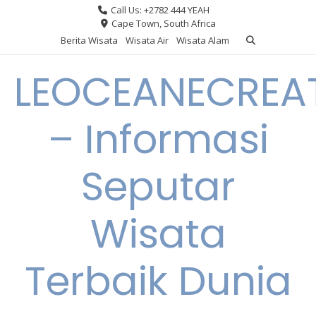
Skip
Call Us: +2782 444 YEAH
to
Cape Town, South Africa
content
Berita Wisata
Wisata Air
Wisata Alam
LEOCEANECREA
– Informasi
Seputar
Wisata
Terbaik Dunia