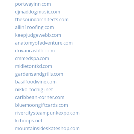
portwayinn.com
djmaddogmusic.com
thesoundarchitects.com
allin1roofing.com
keepjudgewebb.com
anatomyofadventure.com
drivancastillo.com
cmmedspa.com
midletontkd.com
gardensandgrills.com
basilfoodwine.com
nikko-tochigi.net
caribbean-corner.com
bluemoongiftcards.com
rivercitysteampunkexpo.com
kchoops.net
mountainsideskateshop.com