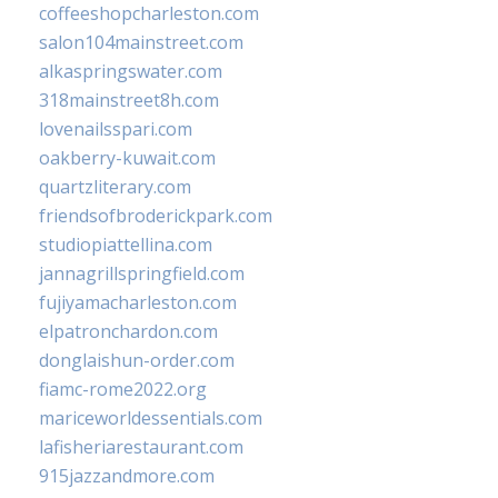
coffeeshopcharleston.com
salon104mainstreet.com
alkaspringswater.com
318mainstreet8h.com
lovenailsspari.com
oakberry-kuwait.com
quartzliterary.com
friendsofbroderickpark.com
studiopiattellina.com
jannagrillspringfield.com
fujiyamacharleston.com
elpatronchardon.com
donglaishun-order.com
fiamc-rome2022.org
mariceworldessentials.com
lafisheriarestaurant.com
915jazzandmore.com