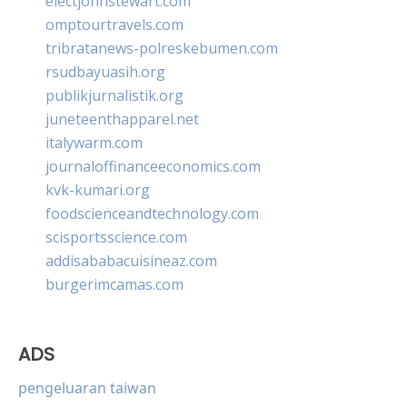
electjohnstewart.com
omptourtravels.com
tribratanews-polreskebumen.com
rsudbayuasih.org
publikjurnalistik.org
juneteenthapparel.net
italywarm.com
journaloffinanceeconomics.com
kvk-kumari.org
foodscienceandtechnology.com
scisportsscience.com
addisababacuisineaz.com
burgerimcamas.com
ADS
pengeluaran taiwan