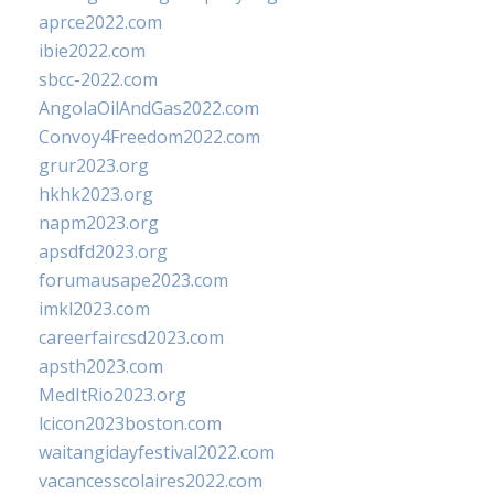
aprce2022.com
ibie2022.com
sbcc-2022.com
AngolaOilAndGas2022.com
Convoy4Freedom2022.com
grur2023.org
hkhk2023.org
napm2023.org
apsdfd2023.org
forumausape2023.com
imkl2023.com
careerfaircsd2023.com
apsth2023.com
MedItRio2023.org
lcicon2023boston.com
waitangidayfestival2022.com
vacancesscolaires2022.com