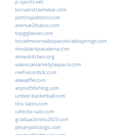
p-sports.net
korsairstreetwear.com
petshopallston.com
avenue26tacos.com
topgglasses.com
broadmoornailsspacoloradosprings.com
missblackpasadena.com
anneskitchen.org
valenciamarketytaqueria.com
reefrecordsllc.com
alawaffle.com
aryouthfishing.com
united-basketball.com
tios-tacos.com
cafecito-satx.com
graduacionviu2023.com
pecanjackstogo.com
zengardendayspa.com