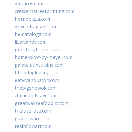
dmtacos.com
crescentstreetprinting.com
hornopizza.com
driveadragster.com
hematologa.com
lizaivanov.com
guesttinyhomes.com
home-plow-by-meyer.com
palatelatincuisine.com
blackdoglegacy.com
eatvivahouston.com
thebigshowok.com
chimeandstave.com
greatwallseafoodny.com
theloverose.com
gabriovoice.com
resinflowart.com