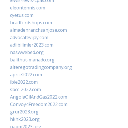
lewis-lewis-cpas.com
eleontennis.com
cyetus.com
bradfordshops.com
almadenranchsanjose.com
advocatevijay.com
adlibilimler2023.com
naswwebed.org
balithut-manado.org
alteregotradingcompany.org
aprce2022.com
ibie2022.com
sbcc-2022.com
AngolaOilAndGas2022.com
Convoy4Freedom2022.com
grur2023.org
hkhk2023.org
napm2023.org