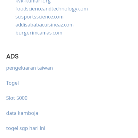
kvk-kumari.org
foodscienceandtechnology.com
scisportsscience.com
addisababacuisineaz.com
burgerimcamas.com
ADS
pengeluaran taiwan
Togel
Slot 5000
data kamboja
togel sgp hari ini