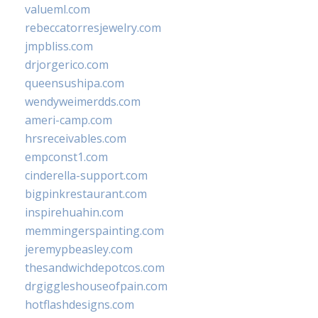
valueml.com
rebeccatorresjewelry.com
jmpbliss.com
drjorgerico.com
queensushipa.com
wendyweimerdds.com
ameri-camp.com
hrsreceivables.com
empconst1.com
cinderella-support.com
bigpinkrestaurant.com
inspirehuahin.com
memmingerspainting.com
jeremypbeasley.com
thesandwichdepotcos.com
drgiggleshouseofpain.com
hotflashdesigns.com