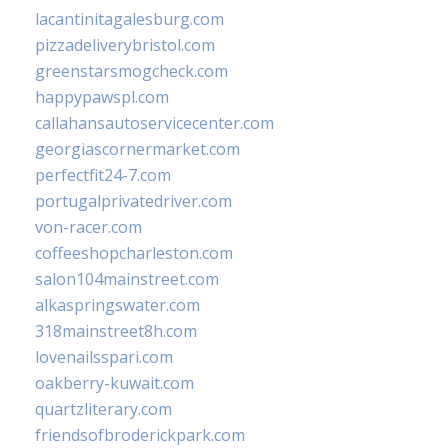
lacantinitagalesburg.com
pizzadeliverybristol.com
greenstarsmogcheck.com
happypawspl.com
callahansautoservicecenter.com
georgiascornermarket.com
perfectfit24-7.com
portugalprivatedriver.com
von-racer.com
coffeeshopcharleston.com
salon104mainstreet.com
alkaspringswater.com
318mainstreet8h.com
lovenailsspari.com
oakberry-kuwait.com
quartzliterary.com
friendsofbroderickpark.com