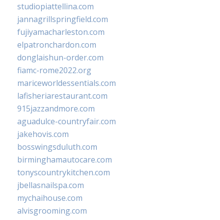
studiopiattellina.com
jannagrillspringfield.com
fujiyamacharleston.com
elpatronchardon.com
donglaishun-order.com
fiamc-rome2022.org
mariceworldessentials.com
lafisheriarestaurant.com
915jazzandmore.com
aguadulce-countryfair.com
jakehovis.com
bosswingsduluth.com
birminghamautocare.com
tonyscountrykitchen.com
jbellasnailspa.com
mychaihouse.com
alvisgrooming.com