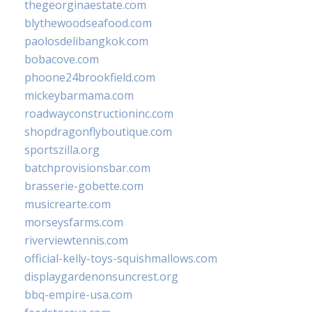
thegeorginaestate.com
blythewoodseafood.com
paolosdelibangkok.com
bobacove.com
phoone24brookfield.com
mickeybarmama.com
roadwayconstructioninc.com
shopdragonflyboutique.com
sportszilla.org
batchprovisionsbar.com
brasserie-gobette.com
musicrearte.com
morseysfarms.com
riverviewtennis.com
official-kelly-toys-squishmallows.com
displaygardenonsuncrest.org
bbq-empire-usa.com