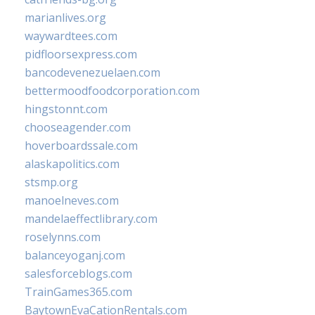
marianlives.org
waywardtees.com
pidfloorsexpress.com
bancodevenezuelaen.com
bettermoodfoodcorporation.com
hingstonnt.com
chooseagender.com
hoverboardssale.com
alaskapolitics.com
stsmp.org
manoelneves.com
mandelaeffectlibrary.com
roselynns.com
balanceyoganj.com
salesforceblogs.com
TrainGames365.com
BaytownEvaCationRentals.com