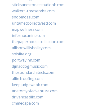
sticksandstonesstudiooh.com
walkers-treeservice.com
shopmossi.com
untamedcollectivesd.com
mxpwellness.com
infernocanine.com
thepaperhousecollection.com
allisonwillisholley.com
solslite.org
portwayinn.com
djmaddogmusic.com
thesoundarchitects.com
allin1roofing.com
keepjudgewebb.com
anatomyofadventure.com
drivancastillo.com
cmmedspa.com