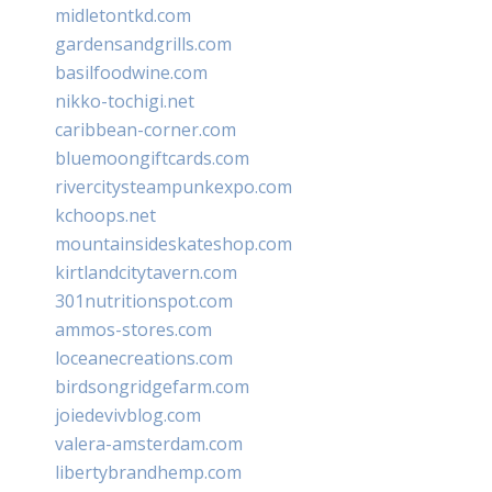
midletontkd.com
gardensandgrills.com
basilfoodwine.com
nikko-tochigi.net
caribbean-corner.com
bluemoongiftcards.com
rivercitysteampunkexpo.com
kchoops.net
mountainsideskateshop.com
kirtlandcitytavern.com
301nutritionspot.com
ammos-stores.com
loceanecreations.com
birdsongridgefarm.com
joiedevivblog.com
valera-amsterdam.com
libertybrandhemp.com