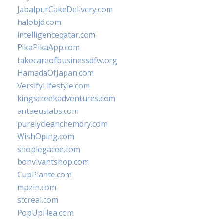
JabalpurCakeDelivery.com
halobjd.com
intelligenceqatar.com
PikaPikaApp.com
takecareofbusinessdfw.org
HamadaOfJapan.com
VersifyLifestyle.com
kingscreekadventures.com
antaeuslabs.com
purelycleanchemdry.com
WishOping.com
shoplegacee.com
bonvivantshop.com
CupPlante.com
mpzin.com
stcreal.com
PopUpFlea.com