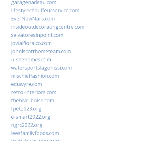
garagenadeau.com
lifestylechauffeurservice.com
EverNewNails.com
insideoutdecoratingcentre.com
salvatoresinpoint.com
jovialfloralco.com
johnlscotthometeam.com
u-seehomes.com
watersportslagonissi.com
mischieffashion.com
eduwyre.com
retro-interiors.com
theblvd-boise.com
fpet2023.org
e-smart2022.org
ngrc2022.org
leesfamilyfoods.com