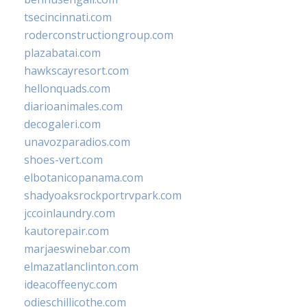
tsecincinnati.com
roderconstructiongroup.com
plazabatai.com
hawkscayresort.com
hellonquads.com
diarioanimales.com
decogaleri.com
unavozparadios.com
shoes-vert.com
elbotanicopanama.com
shadyoaksrockportrvpark.com
jccoinlaundry.com
kautorepair.com
marjaeswinebar.com
elmazatlanclinton.com
ideacoffeenyc.com
odieschillicothe.com