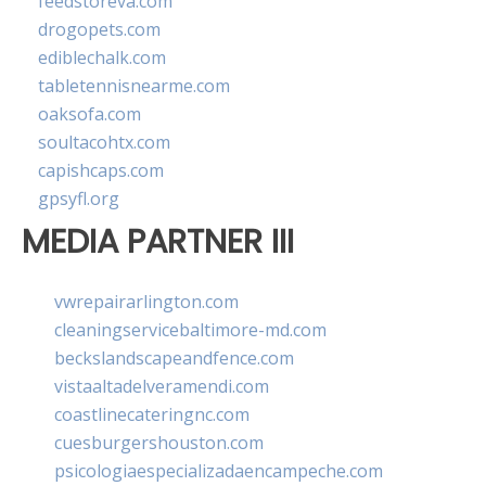
feedstoreva.com
drogopets.com
ediblechalk.com
tabletennisnearme.com
oaksofa.com
soultacohtx.com
capishcaps.com
gpsyfl.org
MEDIA PARTNER III
vwrepairarlington.com
cleaningservicebaltimore-md.com
beckslandscapeandfence.com
vistaaltadelveramendi.com
coastlinecateringnc.com
cuesburgershouston.com
psicologiaespecializadaencampeche.com