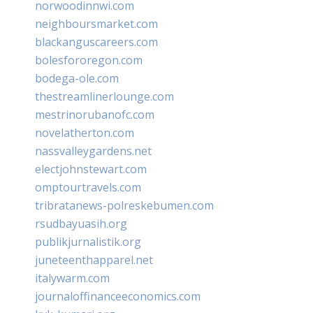
norwoodinnwi.com
neighboursmarket.com
blackanguscareers.com
bolesfororegon.com
bodega-ole.com
thestreamlinerlounge.com
mestrinorubanofc.com
novelatherton.com
nassvalleygardens.net
electjohnstewart.com
omptourtravels.com
tribratanews-polreskebumen.com
rsudbayuasih.org
publikjurnalistik.org
juneteenthapparel.net
italywarm.com
journaloffinanceeconomics.com