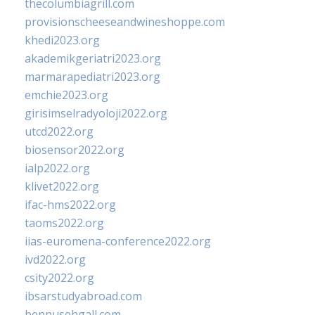
thecolumbiagrill.com
provisionscheeseandwineshoppe.com
khedi2023.org
akademikgeriatri2023.org
marmarapediatri2023.org
emchie2023.org
girisimselradyoloji2022.org
utcd2022.org
biosensor2022.org
ialp2022.org
klivet2022.org
ifac-hms2022.org
taoms2022.org
iias-euromena-conference2022.org
ivd2022.org
csity2022.org
ibsarstudyabroad.com
bennusehgall.com