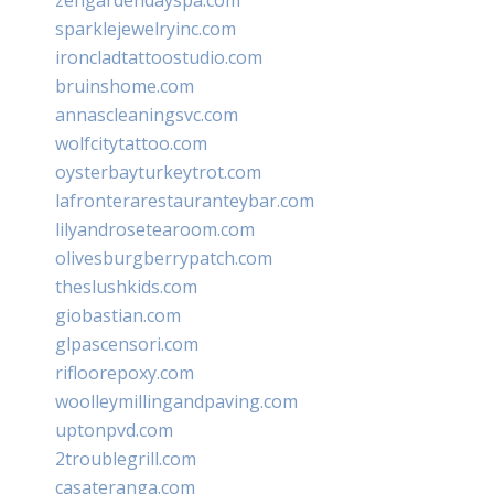
sparklejewelryinc.com
ironcladtattoostudio.com
bruinshome.com
annascleaningsvc.com
wolfcitytattoo.com
oysterbayturkeytrot.com
lafronterarestauranteybar.com
lilyandrosetearoom.com
olivesburgberrypatch.com
theslushkids.com
giobastian.com
glpascensori.com
rifloorepoxy.com
woolleymillingandpaving.com
uptonpvd.com
2troublegrill.com
casateranga.com