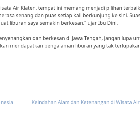
sata Air Klaten, tempat ini memang menjadi pilihan terbai
merasa senang dan puas setiap kali berkunjung ke sini. Sua
t liburan saya semakin berkesan,” ujar Ibu Dini.
 menyenangkan dan berkesan di Jawa Tengah, jangan lupa un
 akan mendapatkan pengalaman liburan yang tak terlupaka
onesia
Keindahan Alam dan Ketenangan di Wisata Air