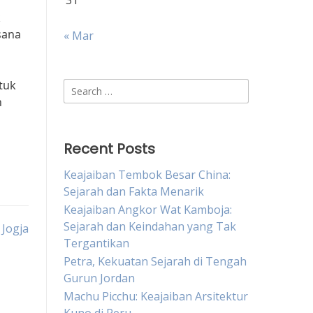
31
k
sana
« Mar
tuk
Search
n
for:
Recent Posts
Keajaiban Tembok Besar China:
Sejarah dan Fakta Menarik
Keajaiban Angkor Wat Kamboja:
Sejarah dan Keindahan yang Tak
 Jogja
Tergantikan
Petra, Kekuatan Sejarah di Tengah
Gurun Jordan
Machu Picchu: Keajaiban Arsitektur