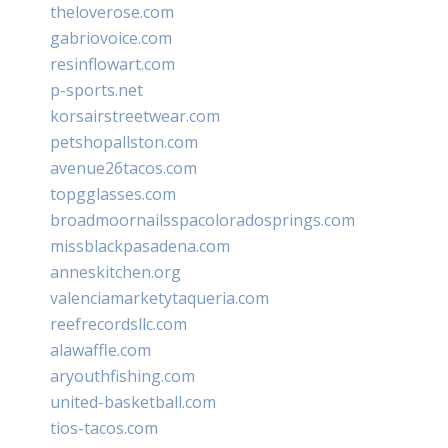
theloverose.com
gabriovoice.com
resinflowart.com
p-sports.net
korsairstreetwear.com
petshopallston.com
avenue26tacos.com
topgglasses.com
broadmoornailsspacoloradosprings.com
missblackpasadena.com
anneskitchen.org
valenciamarketytaqueria.com
reefrecordsllc.com
alawaffle.com
aryouthfishing.com
united-basketball.com
tios-tacos.com