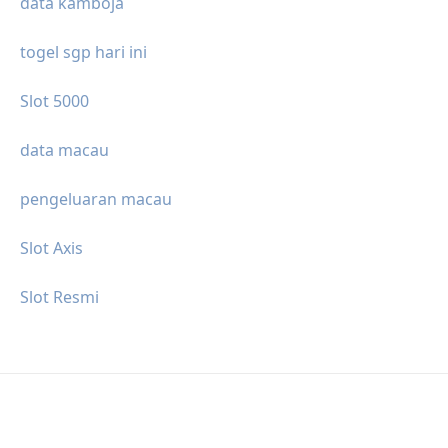
data kamboja
togel sgp hari ini
Slot 5000
data macau
pengeluaran macau
Slot Axis
Slot Resmi