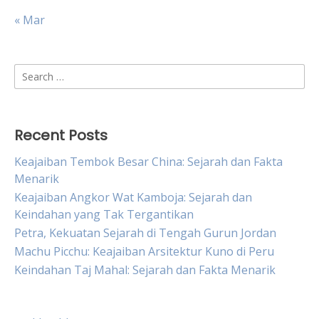
« Mar
Search
for:
Recent Posts
Keajaiban Tembok Besar China: Sejarah dan Fakta
Menarik
Keajaiban Angkor Wat Kamboja: Sejarah dan
Keindahan yang Tak Tergantikan
Petra, Kekuatan Sejarah di Tengah Gurun Jordan
Machu Picchu: Keajaiban Arsitektur Kuno di Peru
Keindahan Taj Mahal: Sejarah dan Fakta Menarik