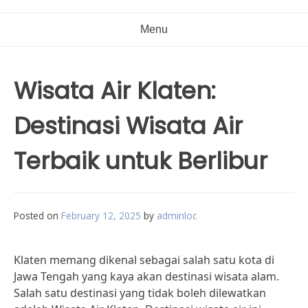
Menu
Wisata Air Klaten:
Destinasi Wisata Air
Terbaik untuk Berlibur
Posted on
February 12, 2025
by
adminloc
Klaten memang dikenal sebagai salah satu kota di
Jawa Tengah yang kaya akan destinasi wisata alam.
Salah satu destinasi yang tidak boleh dilewatkan