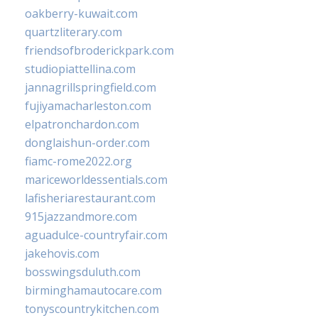
oakberry-kuwait.com
quartzliterary.com
friendsofbroderickpark.com
studiopiattellina.com
jannagrillspringfield.com
fujiyamacharleston.com
elpatronchardon.com
donglaishun-order.com
fiamc-rome2022.org
mariceworldessentials.com
lafisheriarestaurant.com
915jazzandmore.com
aguadulce-countryfair.com
jakehovis.com
bosswingsduluth.com
birminghamautocare.com
tonyscountrykitchen.com