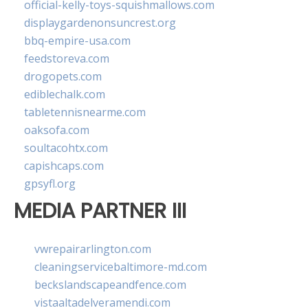
official-kelly-toys-squishmallows.com
displaygardenonsuncrest.org
bbq-empire-usa.com
feedstoreva.com
drogopets.com
ediblechalk.com
tabletennisnearme.com
oaksofa.com
soultacohtx.com
capishcaps.com
gpsyfl.org
MEDIA PARTNER III
vwrepairarlington.com
cleaningservicebaltimore-md.com
beckslandscapeandfence.com
vistaaltadelveramendi.com