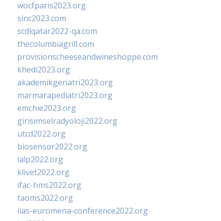
wocfparis2023.org
sinc2023.com
scdlqatar2022-qa.com
thecolumbiagrill.com
provisionscheeseandwineshoppe.com
khedi2023.org
akademikgeriatri2023.org
marmarapediatri2023.org
emchie2023.org
girisimselradyoloji2022.org
utcd2022.org
biosensor2022.org
ialp2022.org
klivet2022.org
ifac-hms2022.org
taoms2022.org
iias-euromena-conference2022.org