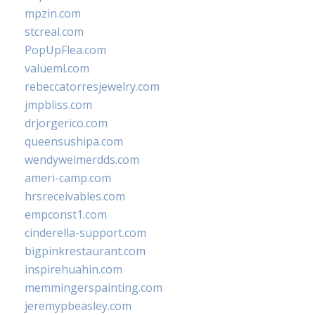
mpzin.com
stcreal.com
PopUpFlea.com
valueml.com
rebeccatorresjewelry.com
jmpbliss.com
drjorgerico.com
queensushipa.com
wendyweimerdds.com
ameri-camp.com
hrsreceivables.com
empconst1.com
cinderella-support.com
bigpinkrestaurant.com
inspirehuahin.com
memmingerspainting.com
jeremypbeasley.com