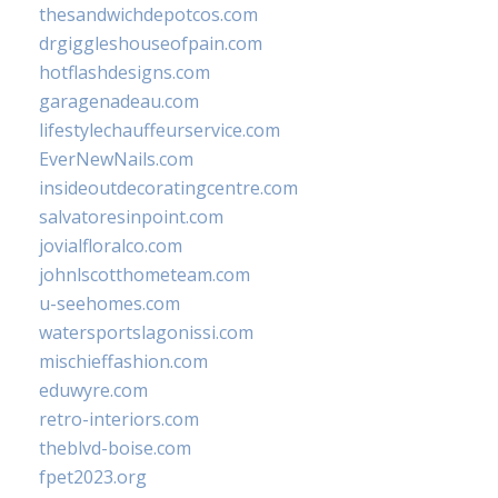
thesandwichdepotcos.com
drgiggleshouseofpain.com
hotflashdesigns.com
garagenadeau.com
lifestylechauffeurservice.com
EverNewNails.com
insideoutdecoratingcentre.com
salvatoresinpoint.com
jovialfloralco.com
johnlscotthometeam.com
u-seehomes.com
watersportslagonissi.com
mischieffashion.com
eduwyre.com
retro-interiors.com
theblvd-boise.com
fpet2023.org