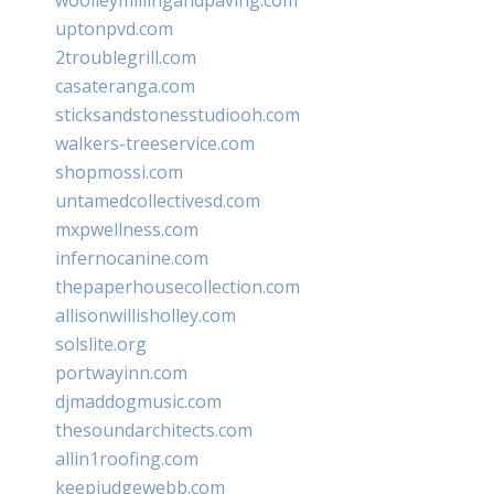
uptonpvd.com
2troublegrill.com
casateranga.com
sticksandstonesstudiooh.com
walkers-treeservice.com
shopmossi.com
untamedcollectivesd.com
mxpwellness.com
infernocanine.com
thepaperhousecollection.com
allisonwillisholley.com
solslite.org
portwayinn.com
djmaddogmusic.com
thesoundarchitects.com
allin1roofing.com
keepjudgewebb.com