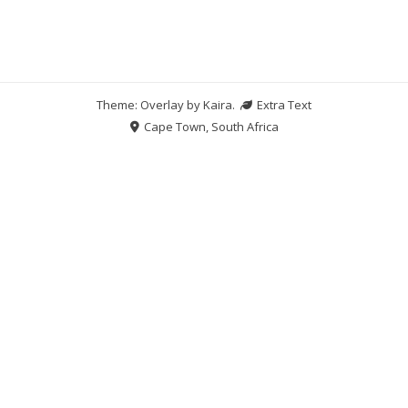
Theme: Overlay by
Kaira
.
Extra Text
Cape Town, South Africa