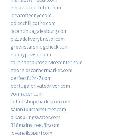
elmazatlanclinton.com
ideacoffeenyc.com
odieschillicothe.com
lacantinitagalesburg.com
pizzadeliverybristol.com
greenstarsmogcheck.com
happypawspl.com
callahansautoservicecenter.com
georgiascornermarket.com
perfectfit24-7.com
portugalprivatedriver.com
von-racer.com
coffeeshopcharleston.com
salon104mainstreet.com
alkaspringswater.com
318mainstreet8h.com
lovenailsspari.com