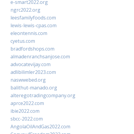
e-smart2022.org
ngrc2022.org
leesfamilyfoods.com
lewis-lewis-cpas.com
eleontennis.com
cyetus.com
bradfordshops.com
almadenranchsanjose.com
advocatevijay.com
adlibilimler2023.com
naswwebed.org
balithut-manado.org
alteregotradingcompany.org
aprce2022.com
ibie2022.com
sbcc-2022.com
AngolaOilAndGas2022.com