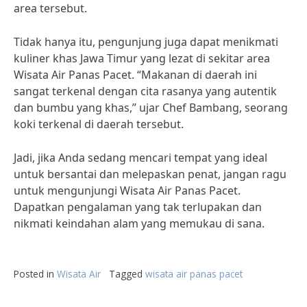
area tersebut.
Tidak hanya itu, pengunjung juga dapat menikmati
kuliner khas Jawa Timur yang lezat di sekitar area
Wisata Air Panas Pacet. “Makanan di daerah ini
sangat terkenal dengan cita rasanya yang autentik
dan bumbu yang khas,” ujar Chef Bambang, seorang
koki terkenal di daerah tersebut.
Jadi, jika Anda sedang mencari tempat yang ideal
untuk bersantai dan melepaskan penat, jangan ragu
untuk mengunjungi Wisata Air Panas Pacet.
Dapatkan pengalaman yang tak terlupakan dan
nikmati keindahan alam yang memukau di sana.
Posted in
Wisata Air
Tagged
wisata air panas pacet