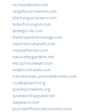
norwoodinnwi.com
neighboursmarket.com
blackanguscareers.com
bolesfororegon.com
bodega-ole.com
thestreamlinerlounge.com
mestrinorubanofc.com
novelatherton.com
nassvalleygardens.net
electjohnstewart.com
omptourtravels.com
tribratanews-polreskebumen.com
rsudbayuasih.org
publikjurnalistik.org
juneteenthapparel.net
italywarm.com
journaloffinanceeconomics.com