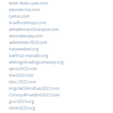
lewis-lewis-cpas.com
eleontennis.com
cyetus.com
bradfordshops.com
almadenranchsanjose.com
advocatevijay.com
adlibilimler2023.com
naswwebed.org
balithut-manado.org
alteregotradingcompany.org
aprce2022.com
ibie2022.com
sbcc-2022.com
AngolaOilAndGas2022.com
Convoy4Freedom2022.com
grur2023.org
hkhk2023.org