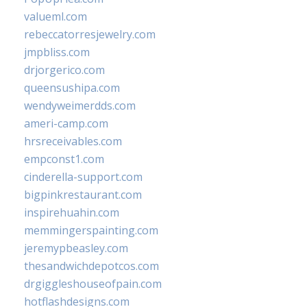
valueml.com
rebeccatorresjewelry.com
jmpbliss.com
drjorgerico.com
queensushipa.com
wendyweimerdds.com
ameri-camp.com
hrsreceivables.com
empconst1.com
cinderella-support.com
bigpinkrestaurant.com
inspirehuahin.com
memmingerspainting.com
jeremypbeasley.com
thesandwichdepotcos.com
drgiggleshouseofpain.com
hotflashdesigns.com