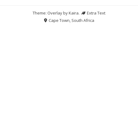
Theme: Overlay by
Kaira
.
Extra Text
Cape Town, South Africa