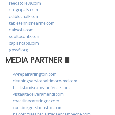
feedstoreva.com
drogopets.com
ediblechalk.com
tabletennisnearme.com
oaksofa.com
soultacohtx.com
capishcaps.com
gpsyfl.org
MEDIA PARTNER III
vwrepairarlington.com
cleaningservicebaltimore-md.com
beckslandscapeandfence.com
vistaaltadelveramendi.com
coastlinecateringnc.com
cuesburgershouston.com
psicologiaespecializadaencampeche.com