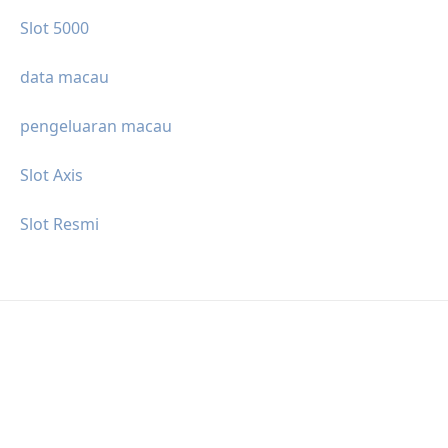
Slot 5000
data macau
pengeluaran macau
Slot Axis
Slot Resmi