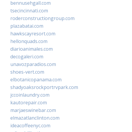
bennusehgall.com
tsecincinnati.com
roderconstructiongroup.com
plazabatai.com
hawkscayresort.com
hellonquads.com
diarioanimales.com
decogaleri.com
unavozparadios.com
shoes-vert.com
elbotanicopanama.com
shadyoaksrockportrvpark.com
jccoinlaundry.com
kautorepair.com
marjaeswinebar.com
elmazatlanclinton.com
ideacoffeenyc.com