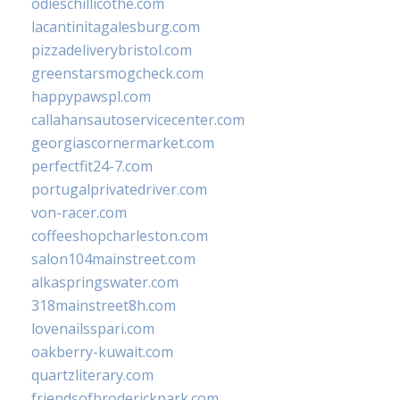
odieschillicothe.com
lacantinitagalesburg.com
pizzadeliverybristol.com
greenstarsmogcheck.com
happypawspl.com
callahansautoservicecenter.com
georgiascornermarket.com
perfectfit24-7.com
portugalprivatedriver.com
von-racer.com
coffeeshopcharleston.com
salon104mainstreet.com
alkaspringswater.com
318mainstreet8h.com
lovenailsspari.com
oakberry-kuwait.com
quartzliterary.com
friendsofbroderickpark.com