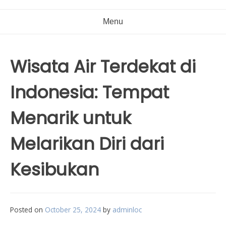
Menu
Wisata Air Terdekat di
Indonesia: Tempat
Menarik untuk
Melarikan Diri dari
Kesibukan
Posted on
October 25, 2024
by
adminloc