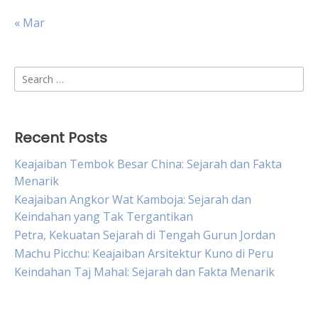
« Mar
Search
for:
Recent Posts
Keajaiban Tembok Besar China: Sejarah dan Fakta
Menarik
Keajaiban Angkor Wat Kamboja: Sejarah dan
Keindahan yang Tak Tergantikan
Petra, Kekuatan Sejarah di Tengah Gurun Jordan
Machu Picchu: Keajaiban Arsitektur Kuno di Peru
Keindahan Taj Mahal: Sejarah dan Fakta Menarik