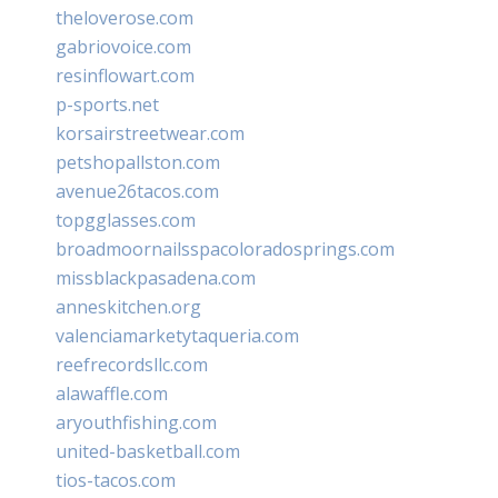
theloverose.com
gabriovoice.com
resinflowart.com
p-sports.net
korsairstreetwear.com
petshopallston.com
avenue26tacos.com
topgglasses.com
broadmoornailsspacoloradosprings.com
missblackpasadena.com
anneskitchen.org
valenciamarketytaqueria.com
reefrecordsllc.com
alawaffle.com
aryouthfishing.com
united-basketball.com
tios-tacos.com