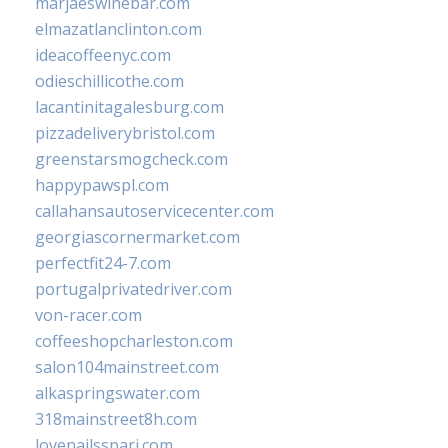
marjaeswinebar.com
elmazatlanclinton.com
ideacoffeenyc.com
odieschillicothe.com
lacantinitagalesburg.com
pizzadeliverybristol.com
greenstarsmogcheck.com
happypawspl.com
callahansautoservicecenter.com
georgiascornermarket.com
perfectfit24-7.com
portugalprivatedriver.com
von-racer.com
coffeeshopcharleston.com
salon104mainstreet.com
alkaspringswater.com
318mainstreet8h.com
lovenailsspari.com