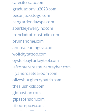
cafecito-satx.com
graduacionviu2023.com
pecanjackstogo.com
zengardendayspa.com
sparklejewelryinc.com
ironcladtattoostudio.com
bruinshome.com
annascleaningsvc.com
wolfcitytattoo.com
oysterbayturkeytrot.com
lafronterarestauranteybar.com
lilyandrosetearoom.com
olivesburgberrypatch.com
theslushkids.com
giobastian.com
glpascensori.com
rifloorepoxy.com