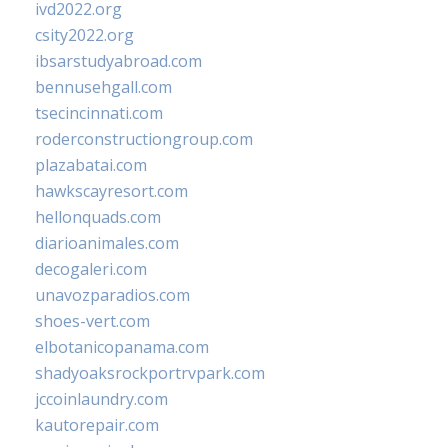
ivd2022.org
csity2022.org
ibsarstudyabroad.com
bennusehgall.com
tsecincinnati.com
roderconstructiongroup.com
plazabatai.com
hawkscayresort.com
hellonquads.com
diarioanimales.com
decogaleri.com
unavozparadios.com
shoes-vert.com
elbotanicopanama.com
shadyoaksrockportrvpark.com
jccoinlaundry.com
kautorepair.com