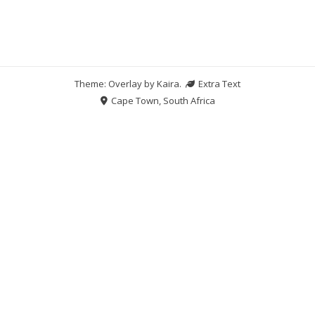
Theme: Overlay by
Kaira
.
Extra Text
Cape Town, South Africa