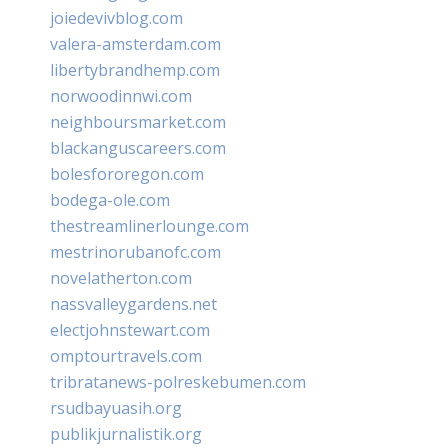
joiedevivblog.com
valera-amsterdam.com
libertybrandhemp.com
norwoodinnwi.com
neighboursmarket.com
blackanguscareers.com
bolesfororegon.com
bodega-ole.com
thestreamlinerlounge.com
mestrinorubanofc.com
novelatherton.com
nassvalleygardens.net
electjohnstewart.com
omptourtravels.com
tribratanews-polreskebumen.com
rsudbayuasih.org
publikjurnalistik.org