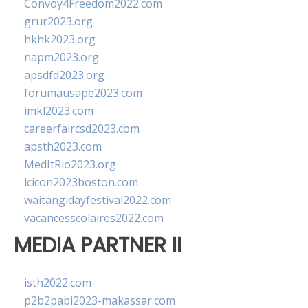
Convoy4Freedom2022.com
grur2023.org
hkhk2023.org
napm2023.org
apsdfd2023.org
forumausape2023.com
imkl2023.com
careerfaircsd2023.com
apsth2023.com
MedItRio2023.org
lcicon2023boston.com
waitangidayfestival2022.com
vacancesscolaires2022.com
MEDIA PARTNER II
isth2022.com
p2b2pabi2023-makassar.com