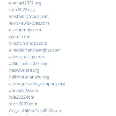
e-smart2022.org
ngrc2022.org
leesfamilyfoods.com
lewis-lewis-cpas.com
eleontennis.com
cyetus.com
bradfordshops.com
almadenranchsanjose.com
advocatevijay.com
adlibilimler2023.com
naswwebed.org
balithut-manado.org
alteregotradingcompany.org
aprce2022.com
ibie2022.com
sbcc-2022.com
AngolaOilAndGas2022.com