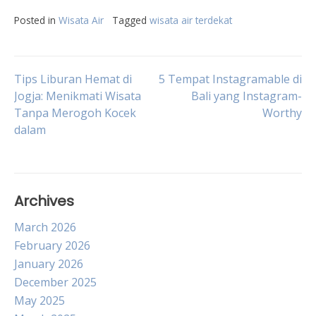
Posted in
Wisata Air
Tagged
wisata air terdekat
Post
Tips Liburan Hemat di
5 Tempat Instagramable di
Jogja: Menikmati Wisata
Bali yang Instagram-
Tanpa Merogoh Kocek
Worthy
navigation
dalam
Archives
March 2026
February 2026
January 2026
December 2025
May 2025