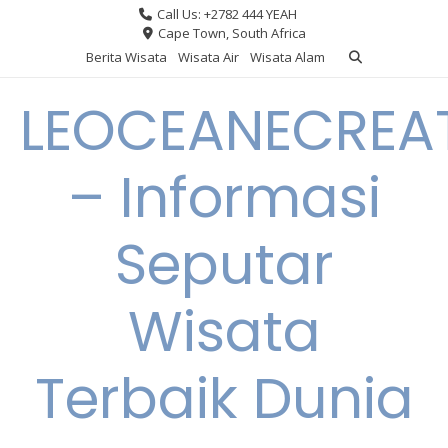
Skip
Call Us: +2782 444 YEAH
to
Cape Town, South Africa
content
Berita Wisata
Wisata Air
Wisata Alam
LEOCEANECREA
– Informasi
Seputar
Wisata
Terbaik Dunia