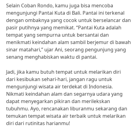
Selain Coban Rondo, kamu juga bisa mencoba
mengunjungi Pantai Kuta di Bali. Pantai ini terkenal
dengan ombaknya yang cocok untuk berselancar dan
pasir putihnya yang memikat. “Pantai Kuta adalah
tempat yang sempurna untuk bersantai dan
menikmati keindahan alam sambil berjemur di bawah
sinar matahari,” ujar Ani, seorang pengunjung yang
senang menghabiskan waktu di pantai.
Jadi, jika kamu butuh tempat untuk melarikan diri
dari kesibukan sehari-hari, jangan ragu untuk
mengunjungi wisata air terdekat di Indonesia.
Nikmati keindahan alam dan segarnya udara yang
dapat menyegarkan pikiran dan merilekskan
tubuhmu. Ayo, rencanakan liburanmu sekarang dan
temukan tempat wisata air terbaik untuk melarikan
diri dari rutinitas harianmu!