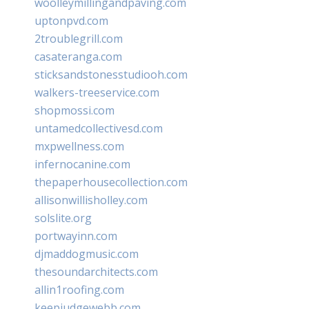
woolleymillingandpaving.com
uptonpvd.com
2troublegrill.com
casateranga.com
sticksandstonesstudiooh.com
walkers-treeservice.com
shopmossi.com
untamedcollectivesd.com
mxpwellness.com
infernocanine.com
thepaperhousecollection.com
allisonwillisholley.com
solslite.org
portwayinn.com
djmaddogmusic.com
thesoundarchitects.com
allin1roofing.com
keepjudgewebb.com