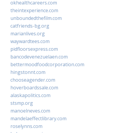
okhealthcareers.com
theintexperience.com
unboundedthefilm.com
catfriends-bg.org
marianlives.org
waywardtees.com
pidfloorsexpress.com
bancodevenezuelaen.com
bettermoodfoodcorporation.com
hingstonnt.com
chooseagender.com
hoverboardssale.com
alaskapolitics.com
stsmp.org
manoelneves.com
mandelaeffectlibrary.com
roselynns.com