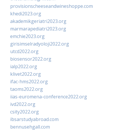
provisionscheeseandwineshoppe.com
khedi2023.org
akademikgeriatri2023.org
marmarapediatri2023.org
emchie2023.org
girisimselradyoloji2022.org
utcd2022.org
biosensor2022.org
ialp2022.org
klivet2022.org
ifac-hms2022.org
taoms2022.org
iias-euromena-conference2022.org
ivd2022.org
csity2022.org
ibsarstudyabroad.com
bennusehgall.com