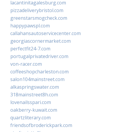
lacantinitagalesburg.com
pizzadeliverybristol.com
greenstarsmogcheck.com
happypawspl.com
callahansautoservicecenter.com
georgiascornermarket.com
perfectfit24-7.com
portugalprivatedriver.com
von-racer.com
coffeeshopcharleston.com
salon104mainstreet.com
alkaspringswater.com
318mainstreet8h.com
lovenailsspari.com
oakberry-kuwait.com
quartzliterary.com
friendsofbroderickpark.com