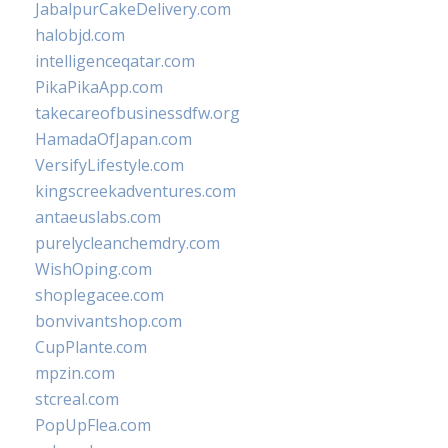
JabalpurCakeDelivery.com
halobjd.com
intelligenceqatar.com
PikaPikaApp.com
takecareofbusinessdfw.org
HamadaOfJapan.com
VersifyLifestyle.com
kingscreekadventures.com
antaeuslabs.com
purelycleanchemdry.com
WishOping.com
shoplegacee.com
bonvivantshop.com
CupPlante.com
mpzin.com
stcreal.com
PopUpFlea.com