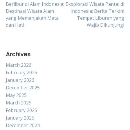
Post
Berlibur di Alam Indonesia:
Eksplorasi Wisata Pantai di
Destinasi Wisata Alam
Indonesia: Berita Terkini
yang Memanjakan Mata
Tempat Liburan yang
navigation
dan Hati
Wajib Dikunjungi
Archives
March 2026
February 2026
January 2026
December 2025
May 2025
March 2025
February 2025
January 2025
December 2024