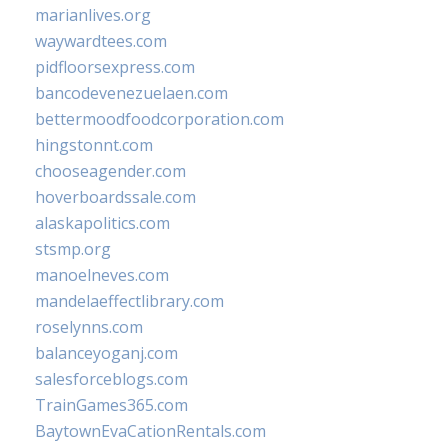
marianlives.org
waywardtees.com
pidfloorsexpress.com
bancodevenezuelaen.com
bettermoodfoodcorporation.com
hingstonnt.com
chooseagender.com
hoverboardssale.com
alaskapolitics.com
stsmp.org
manoelneves.com
mandelaeffectlibrary.com
roselynns.com
balanceyoganj.com
salesforceblogs.com
TrainGames365.com
BaytownEvaCationRentals.com