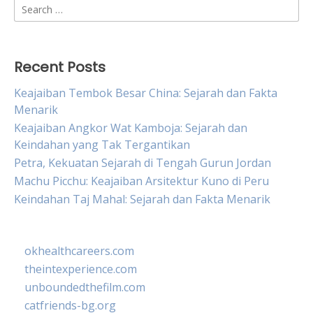
Search
for:
Recent Posts
Keajaiban Tembok Besar China: Sejarah dan Fakta
Menarik
Keajaiban Angkor Wat Kamboja: Sejarah dan
Keindahan yang Tak Tergantikan
Petra, Kekuatan Sejarah di Tengah Gurun Jordan
Machu Picchu: Keajaiban Arsitektur Kuno di Peru
Keindahan Taj Mahal: Sejarah dan Fakta Menarik
okhealthcareers.com
theintexperience.com
unboundedthefilm.com
catfriends-bg.org