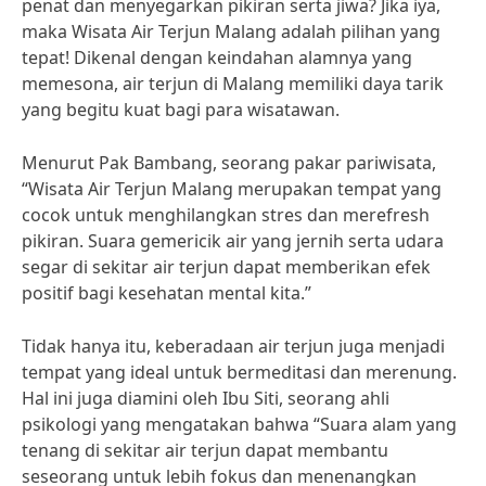
penat dan menyegarkan pikiran serta jiwa? Jika iya,
maka Wisata Air Terjun Malang adalah pilihan yang
tepat! Dikenal dengan keindahan alamnya yang
memesona, air terjun di Malang memiliki daya tarik
yang begitu kuat bagi para wisatawan.
Menurut Pak Bambang, seorang pakar pariwisata,
“Wisata Air Terjun Malang merupakan tempat yang
cocok untuk menghilangkan stres dan merefresh
pikiran. Suara gemericik air yang jernih serta udara
segar di sekitar air terjun dapat memberikan efek
positif bagi kesehatan mental kita.”
Tidak hanya itu, keberadaan air terjun juga menjadi
tempat yang ideal untuk bermeditasi dan merenung.
Hal ini juga diamini oleh Ibu Siti, seorang ahli
psikologi yang mengatakan bahwa “Suara alam yang
tenang di sekitar air terjun dapat membantu
seseorang untuk lebih fokus dan menenangkan