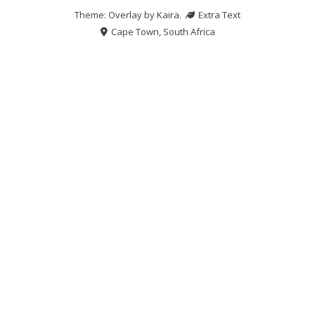
Theme: Overlay by
Kaira
.
Extra Text
Cape Town, South Africa