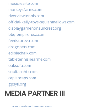
musicrearte.com
morseysfarms.com
riverviewtennis.com
official-kelly-toys-squishmallows.com
displaygardenonsuncrest.org
bbq-empire-usa.com
feedstoreva.com
drogopets.com
ediblechalk.com
tabletennisnearme.com
oaksofa.com
soultacohtx.com
capishcaps.com
gpsyfl.org
MEDIA PARTNER III
vwrepairarlington.com