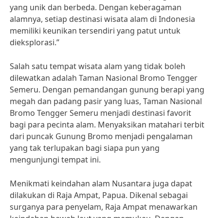
yang unik dan berbeda. Dengan keberagaman
alamnya, setiap destinasi wisata alam di Indonesia
memiliki keunikan tersendiri yang patut untuk
dieksplorasi.”
Salah satu tempat wisata alam yang tidak boleh
dilewatkan adalah Taman Nasional Bromo Tengger
Semeru. Dengan pemandangan gunung berapi yang
megah dan padang pasir yang luas, Taman Nasional
Bromo Tengger Semeru menjadi destinasi favorit
bagi para pecinta alam. Menyaksikan matahari terbit
dari puncak Gunung Bromo menjadi pengalaman
yang tak terlupakan bagi siapa pun yang
mengunjungi tempat ini.
Menikmati keindahan alam Nusantara juga dapat
dilakukan di Raja Ampat, Papua. Dikenal sebagai
surganya para penyelam, Raja Ampat menawarkan