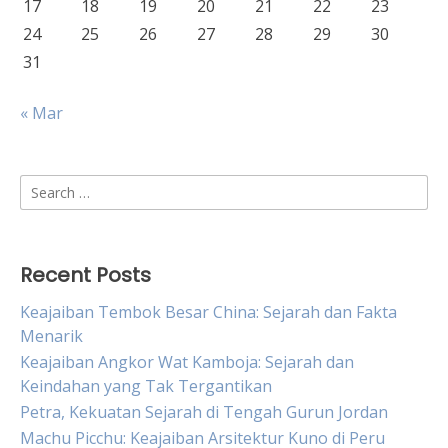
17
18
19
20
21
22
23
24
25
26
27
28
29
30
31
« Mar
Search
for:
Recent Posts
Keajaiban Tembok Besar China: Sejarah dan Fakta
Menarik
Keajaiban Angkor Wat Kamboja: Sejarah dan
Keindahan yang Tak Tergantikan
Petra, Kekuatan Sejarah di Tengah Gurun Jordan
Machu Picchu: Keajaiban Arsitektur Kuno di Peru