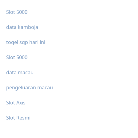
Slot 5000
data kamboja
togel sgp hari ini
Slot 5000
data macau
pengeluaran macau
Slot Axis
Slot Resmi