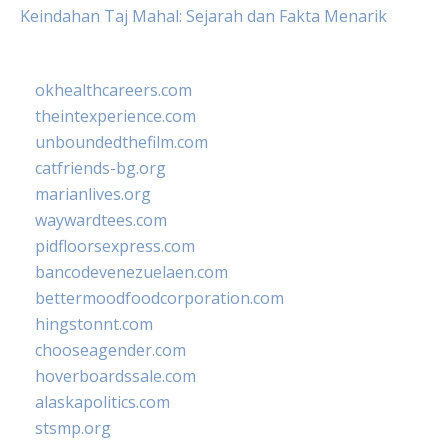
Keindahan Taj Mahal: Sejarah dan Fakta Menarik
okhealthcareers.com
theintexperience.com
unboundedthefilm.com
catfriends-bg.org
marianlives.org
waywardtees.com
pidfloorsexpress.com
bancodevenezuelaen.com
bettermoodfoodcorporation.com
hingstonnt.com
chooseagender.com
hoverboardssale.com
alaskapolitics.com
stsmp.org