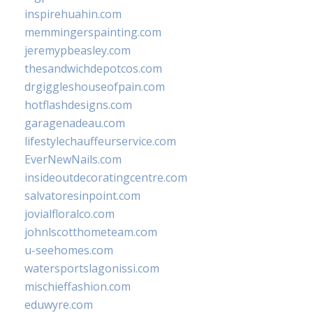
inspirehuahin.com
memmingerspainting.com
jeremypbeasley.com
thesandwichdepotcos.com
drgiggleshouseofpain.com
hotflashdesigns.com
garagenadeau.com
lifestylechauffeurservice.com
EverNewNails.com
insideoutdecoratingcentre.com
salvatoresinpoint.com
jovialfloralco.com
johnlscotthometeam.com
u-seehomes.com
watersportslagonissi.com
mischieffashion.com
eduwyre.com