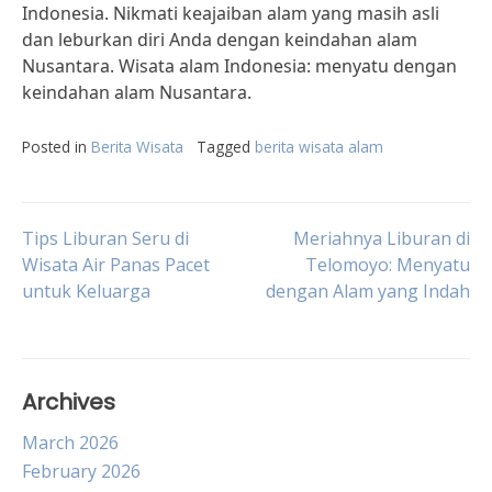
Indonesia. Nikmati keajaiban alam yang masih asli
dan leburkan diri Anda dengan keindahan alam
Nusantara. Wisata alam Indonesia: menyatu dengan
keindahan alam Nusantara.
Posted in
Berita Wisata
Tagged
berita wisata alam
Post
Tips Liburan Seru di
Meriahnya Liburan di
Wisata Air Panas Pacet
Telomoyo: Menyatu
untuk Keluarga
dengan Alam yang Indah
navigation
Archives
March 2026
February 2026