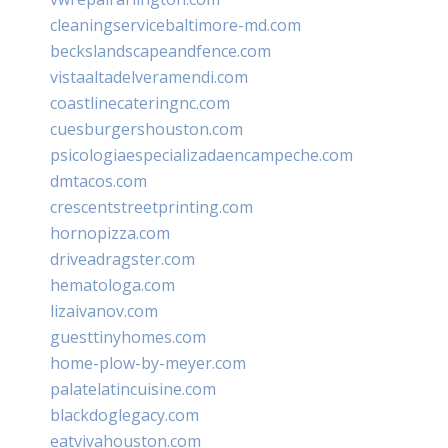
cleaningservicebaltimore-md.com
beckslandscapeandfence.com
vistaaltadelveramendi.com
coastlinecateringnc.com
cuesburgershouston.com
psicologiaespecializadaencampeche.com
dmtacos.com
crescentstreetprinting.com
hornopizza.com
driveadragster.com
hematologa.com
lizaivanov.com
guesttinyhomes.com
home-plow-by-meyer.com
palatelatincuisine.com
blackdoglegacy.com
eatvivahouston.com