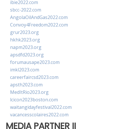
ibie2022.com
sbcc-2022.com
AngolaOilAndGas2022.com
Convoy4Freedom2022.com
grur2023.org
hkhk2023.org
napm2023.org
apsdfd2023.org
forumausape2023.com
imkl2023.com
careerfaircsd2023.com
apsth2023.com
MedItRio2023.org
lcicon2023boston.com
waitangidayfestival2022.com
vacancesscolaires2022.com
MEDIA PARTNER II