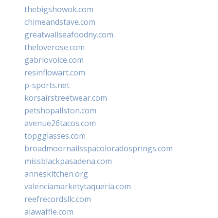
thebigshowok.com
chimeandstave.com
greatwallseafoodny.com
theloverose.com
gabriovoice.com
resinflowart.com
p-sports.net
korsairstreetwear.com
petshopallston.com
avenue26tacos.com
topgglasses.com
broadmoornailsspacoloradosprings.com
missblackpasadena.com
anneskitchen.org
valenciamarketytaqueria.com
reefrecordsllc.com
alawaffle.com