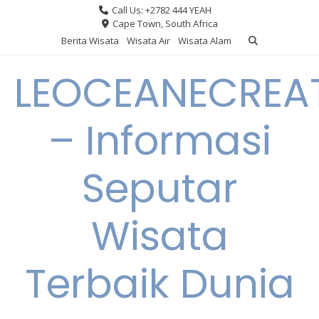
Skip
Call Us: +2782 444 YEAH
to
Cape Town, South Africa
content
Berita Wisata
Wisata Air
Wisata Alam
LEOCEANECREA
– Informasi
Seputar
Wisata
Terbaik Dunia