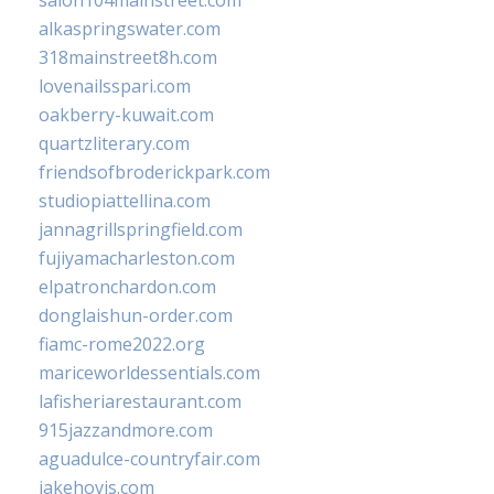
salon104mainstreet.com
alkaspringswater.com
318mainstreet8h.com
lovenailsspari.com
oakberry-kuwait.com
quartzliterary.com
friendsofbroderickpark.com
studiopiattellina.com
jannagrillspringfield.com
fujiyamacharleston.com
elpatronchardon.com
donglaishun-order.com
fiamc-rome2022.org
mariceworldessentials.com
lafisheriarestaurant.com
915jazzandmore.com
aguadulce-countryfair.com
jakehovis.com