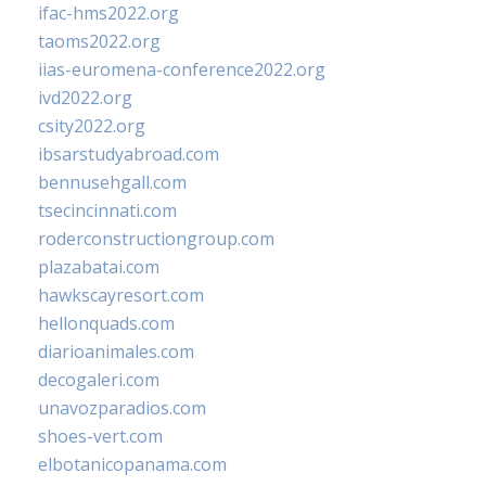
ifac-hms2022.org
taoms2022.org
iias-euromena-conference2022.org
ivd2022.org
csity2022.org
ibsarstudyabroad.com
bennusehgall.com
tsecincinnati.com
roderconstructiongroup.com
plazabatai.com
hawkscayresort.com
hellonquads.com
diarioanimales.com
decogaleri.com
unavozparadios.com
shoes-vert.com
elbotanicopanama.com