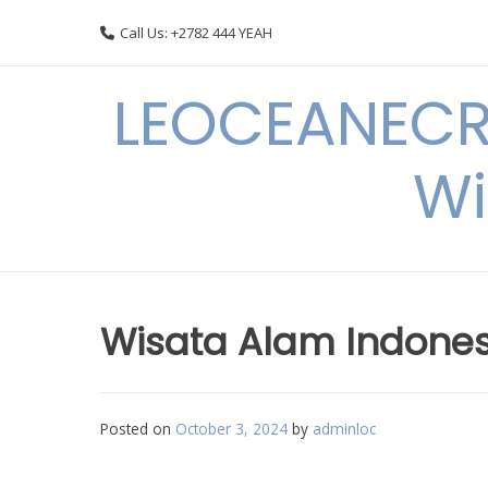
Skip
Call Us: +2782 444 YEAH
to
content
LEOCEANECRE
Wi
Wisata Alam Indones
Posted on
October 3, 2024
by
adminloc