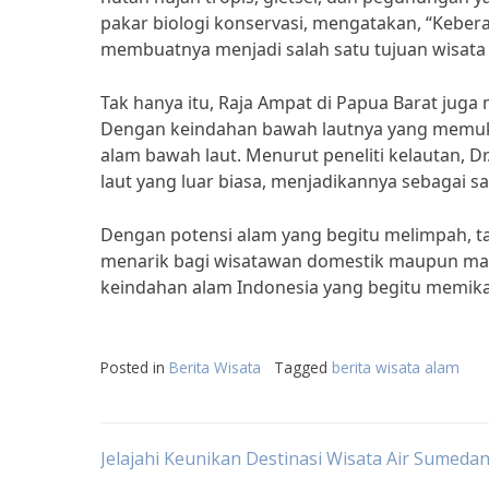
pakar biologi konservasi, mengatakan, “Keber
membuatnya menjadi salah satu tujuan wisata 
Tak hanya itu, Raja Ampat di Papua Barat juga 
Dengan keindahan bawah lautnya yang memuka
alam bawah laut. Menurut peneliti kelautan, D
laut yang luar biasa, menjadikannya sebagai sal
Dengan potensi alam yang begitu melimpah, ta
menarik bagi wisatawan domestik maupun manc
keindahan alam Indonesia yang begitu memika
Posted in
Berita Wisata
Tagged
berita wisata alam
Post
Jelajahi Keunikan Destinasi Wisata Air Sumeda