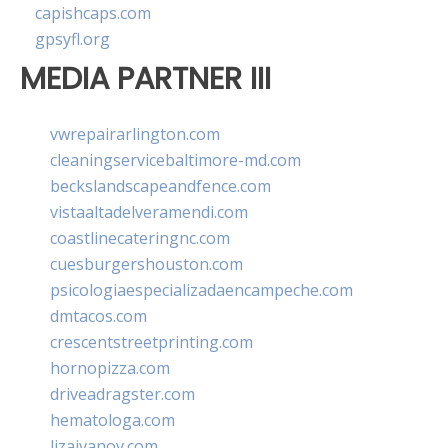
capishcaps.com
gpsyfl.org
MEDIA PARTNER III
vwrepairarlington.com
cleaningservicebaltimore-md.com
beckslandscapeandfence.com
vistaaltadelveramendi.com
coastlinecateringnc.com
cuesburgershouston.com
psicologiaespecializadaencampeche.com
dmtacos.com
crescentstreetprinting.com
hornopizza.com
driveadragster.com
hematologa.com
lizaivanov.com