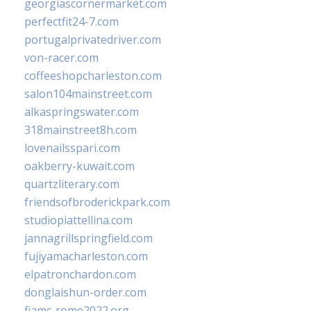
georgiascornermarket.com
perfectfit24-7.com
portugalprivatedriver.com
von-racer.com
coffeeshopcharleston.com
salon104mainstreet.com
alkaspringswater.com
318mainstreet8h.com
lovenailsspari.com
oakberry-kuwait.com
quartzliterary.com
friendsofbroderickpark.com
studiopiattellina.com
jannagrillspringfield.com
fujiyamacharleston.com
elpatronchardon.com
donglaishun-order.com
fiamc-rome2022.org