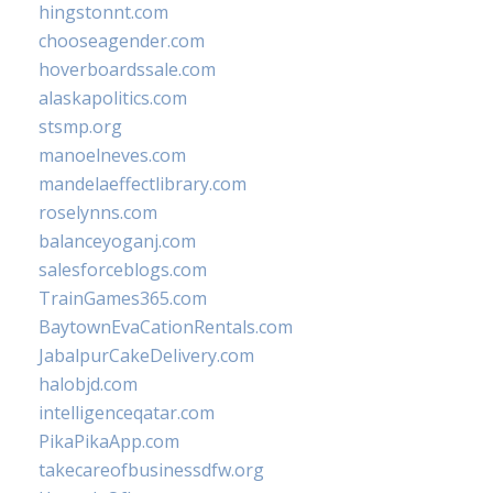
hingstonnt.com
chooseagender.com
hoverboardssale.com
alaskapolitics.com
stsmp.org
manoelneves.com
mandelaeffectlibrary.com
roselynns.com
balanceyoganj.com
salesforceblogs.com
TrainGames365.com
BaytownEvaCationRentals.com
JabalpurCakeDelivery.com
halobjd.com
intelligenceqatar.com
PikaPikaApp.com
takecareofbusinessdfw.org