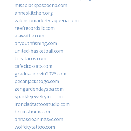
missblackpasadena.com
anneskitchen.org
valenciamarketytaqueria.com
reefrecordsllc.com
alawaffle.com
aryouthfishing.com
united-basketball.com
tios-tacos.com
cafecito-satx.com
graduacionviu2023.com
pecanjackstogo.com
zengardendayspa.com
sparklejewelryinc.com
ironcladtattoostudio.com
bruinshome.com
annascleaningsvc.com
wolfcitytattoo.com