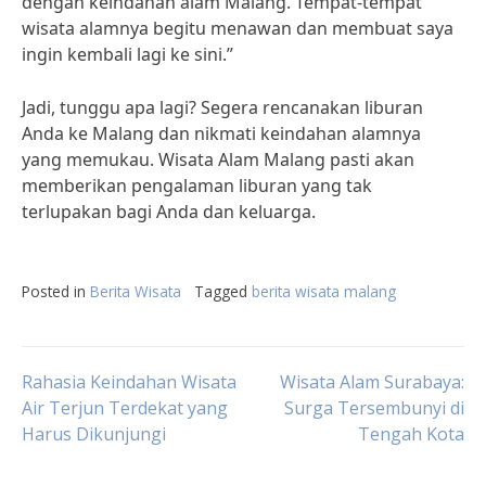
dengan keindahan alam Malang. Tempat-tempat
wisata alamnya begitu menawan dan membuat saya
ingin kembali lagi ke sini.”
Jadi, tunggu apa lagi? Segera rencanakan liburan
Anda ke Malang dan nikmati keindahan alamnya
yang memukau. Wisata Alam Malang pasti akan
memberikan pengalaman liburan yang tak
terlupakan bagi Anda dan keluarga.
Posted in
Berita Wisata
Tagged
berita wisata malang
Post
Rahasia Keindahan Wisata
Wisata Alam Surabaya:
Air Terjun Terdekat yang
Surga Tersembunyi di
Harus Dikunjungi
Tengah Kota
navigation