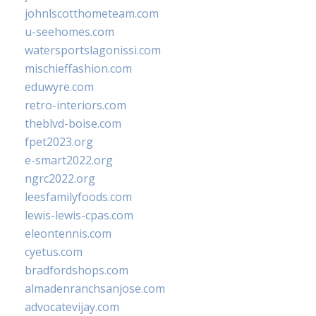
johnlscotthometeam.com
u-seehomes.com
watersportslagonissi.com
mischieffashion.com
eduwyre.com
retro-interiors.com
theblvd-boise.com
fpet2023.org
e-smart2022.org
ngrc2022.org
leesfamilyfoods.com
lewis-lewis-cpas.com
eleontennis.com
cyetus.com
bradfordshops.com
almadenranchsanjose.com
advocatevijay.com