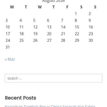
August 2026
M
T
W
T
F
S
S
1
2
3
4
5
6
7
8
9
10
11
12
13
14
15
16
17
18
19
20
21
22
23
24
25
26
27
28
29
30
31
« Mar
Search
for:
Recent Posts
Keajaiban Tembok Besar China: Sejarah dan Fakta