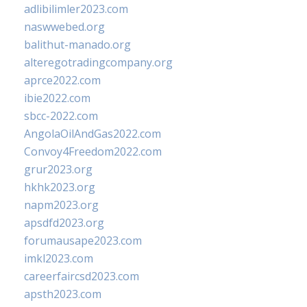
adlibilimler2023.com
naswwebed.org
balithut-manado.org
alteregotradingcompany.org
aprce2022.com
ibie2022.com
sbcc-2022.com
AngolaOilAndGas2022.com
Convoy4Freedom2022.com
grur2023.org
hkhk2023.org
napm2023.org
apsdfd2023.org
forumausape2023.com
imkl2023.com
careerfaircsd2023.com
apsth2023.com