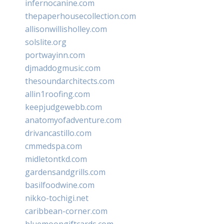
infernocanine.com
thepaperhousecollection.com
allisonwillisholley.com
solslite.org
portwayinn.com
djmaddogmusic.com
thesoundarchitects.com
allin1roofing.com
keepjudgewebb.com
anatomyofadventure.com
drivancastillo.com
cmmedspa.com
midletontkd.com
gardensandgrills.com
basilfoodwine.com
nikko-tochigi.net
caribbean-corner.com
bluemoongiftcards.com