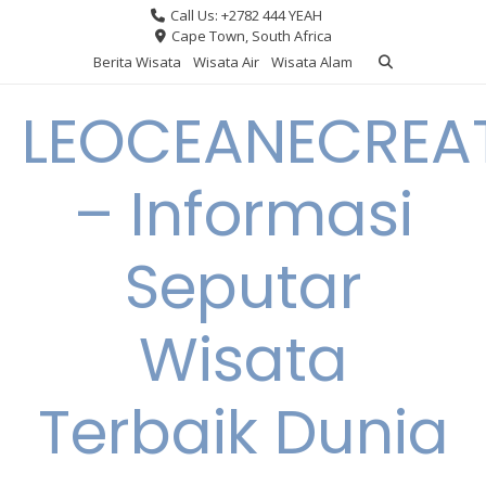
Skip
Call Us: +2782 444 YEAH
to
Cape Town, South Africa
content
Berita Wisata
Wisata Air
Wisata Alam
LEOCEANECREA
– Informasi
Seputar
Wisata
Terbaik Dunia