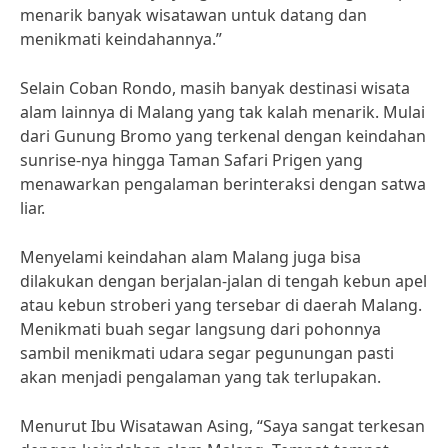
menarik banyak wisatawan untuk datang dan
menikmati keindahannya.”
Selain Coban Rondo, masih banyak destinasi wisata
alam lainnya di Malang yang tak kalah menarik. Mulai
dari Gunung Bromo yang terkenal dengan keindahan
sunrise-nya hingga Taman Safari Prigen yang
menawarkan pengalaman berinteraksi dengan satwa
liar.
Menyelami keindahan alam Malang juga bisa
dilakukan dengan berjalan-jalan di tengah kebun apel
atau kebun stroberi yang tersebar di daerah Malang.
Menikmati buah segar langsung dari pohonnya
sambil menikmati udara segar pegunungan pasti
akan menjadi pengalaman yang tak terlupakan.
Menurut Ibu Wisatawan Asing, “Saya sangat terkesan