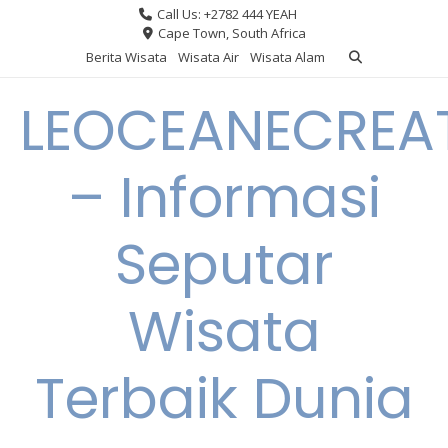
Skip
Call Us: +2782 444 YEAH
to
Cape Town, South Africa
content
Berita Wisata
Wisata Air
Wisata Alam
LEOCEANECREA
– Informasi
Seputar
Wisata
Terbaik Dunia