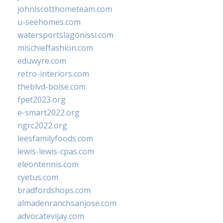
johnlscotthometeam.com
u-seehomes.com
watersportslagonissi.com
mischieffashion.com
eduwyre.com
retro-interiors.com
theblvd-boise.com
fpet2023.org
e-smart2022.org
ngrc2022.org
leesfamilyfoods.com
lewis-lewis-cpas.com
eleontennis.com
cyetus.com
bradfordshops.com
almadenranchsanjose.com
advocatevijay.com