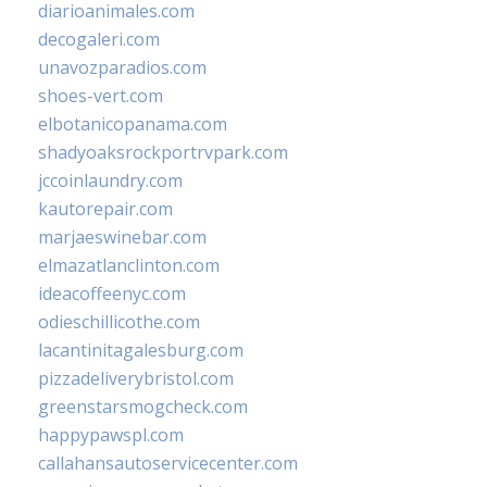
diarioanimales.com
decogaleri.com
unavozparadios.com
shoes-vert.com
elbotanicopanama.com
shadyoaksrockportrvpark.com
jccoinlaundry.com
kautorepair.com
marjaeswinebar.com
elmazatlanclinton.com
ideacoffeenyc.com
odieschillicothe.com
lacantinitagalesburg.com
pizzadeliverybristol.com
greenstarsmogcheck.com
happypawspl.com
callahansautoservicecenter.com