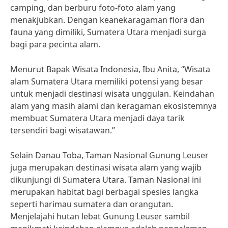
camping, dan berburu foto-foto alam yang
menakjubkan. Dengan keanekaragaman flora dan
fauna yang dimiliki, Sumatera Utara menjadi surga
bagi para pecinta alam.
Menurut Bapak Wisata Indonesia, Ibu Anita, “Wisata
alam Sumatera Utara memiliki potensi yang besar
untuk menjadi destinasi wisata unggulan. Keindahan
alam yang masih alami dan keragaman ekosistemnya
membuat Sumatera Utara menjadi daya tarik
tersendiri bagi wisatawan.”
Selain Danau Toba, Taman Nasional Gunung Leuser
juga merupakan destinasi wisata alam yang wajib
dikunjungi di Sumatera Utara. Taman Nasional ini
merupakan habitat bagi berbagai spesies langka
seperti harimau sumatera dan orangutan.
Menjelajahi hutan lebat Gunung Leuser sambil