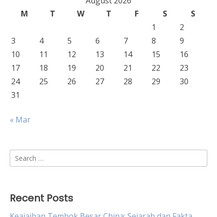
August 2026
M
T
W
T
F
S
S
1
2
3
4
5
6
7
8
9
10
11
12
13
14
15
16
17
18
19
20
21
22
23
24
25
26
27
28
29
30
31
« Mar
Search
for:
Recent Posts
Keajaiban Tembok Besar China: Sejarah dan Fakta