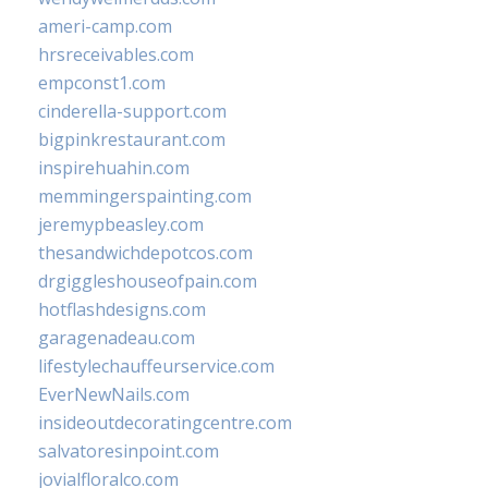
ameri-camp.com
hrsreceivables.com
empconst1.com
cinderella-support.com
bigpinkrestaurant.com
inspirehuahin.com
memmingerspainting.com
jeremypbeasley.com
thesandwichdepotcos.com
drgiggleshouseofpain.com
hotflashdesigns.com
garagenadeau.com
lifestylechauffeurservice.com
EverNewNails.com
insideoutdecoratingcentre.com
salvatoresinpoint.com
jovialfloralco.com