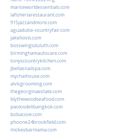
mariceworldessentials.com
lafisheriarestaurant.com
915jazzandmore.com
aguadulce-countryfair.com
jakehovis.com
bosswingsduluth.com
birminghamautocare.com
tonyscountrykitchen.com
jbellasnailspa.com
mychaihouse.com
alvisgrooming.com
thegeorginaestate.com
blythewoodseafood.com
paolosdelibangkok.com
bobacove.com
phoone24brookfield.com
mickeybarmama.com