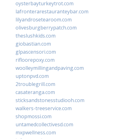
oysterbayturkeytrot.com
lafronterarestauranteybar.com
lilyandrosetearoom.com
olivesburgberrypatch.com
theslushkids.com
giobastian.com
glpascensori.com
rifloorepoxy.com
woolleymillingandpaving.com
uptonpvd.com
2troublegrill.com
casateranga.com
sticksandstonesstudiooh.com
walkers-treeservice.com
shopmossi.com
untamedcollectivesd.com
mxpwellness.com