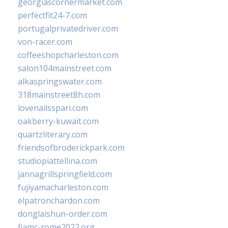
georgiascornermarket.com
perfectfit24-7.com
portugalprivatedriver.com
von-racer.com
coffeeshopcharleston.com
salon104mainstreet.com
alkaspringswater.com
318mainstreet8h.com
lovenailsspari.com
oakberry-kuwait.com
quartzliterary.com
friendsofbroderickpark.com
studiopiattellina.com
jannagrillspringfield.com
fujiyamacharleston.com
elpatronchardon.com
donglaishun-order.com
fiamc-rome2022.org