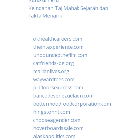
Kuno di Peru
Keindahan Taj Mahal: Sejarah dan
Fakta Menarik
okhealthcareers.com
theintexperience.com
unboundedthefilm.com
catfriends-bg.org
marianlives.org
waywardtees.com
pidfloorsexpress.com
bancodevenezuelaen.com
bettermoodfoodcorporation.com
hingstonnt.com
chooseagender.com
hoverboardssale.com
alaskapolitics.com