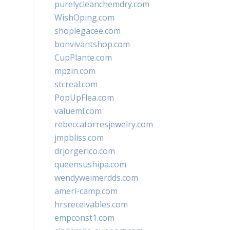
purelycleanchemdry.com
WishOping.com
shoplegacee.com
bonvivantshop.com
CupPlante.com
mpzin.com
stcreal.com
PopUpFlea.com
valueml.com
rebeccatorresjewelry.com
jmpbliss.com
drjorgerico.com
queensushipa.com
wendyweimerdds.com
ameri-camp.com
hrsreceivables.com
empconst1.com