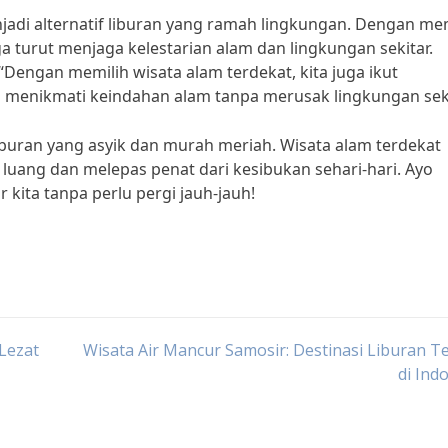
enjadi alternatif liburan yang ramah lingkungan. Dengan me
juga turut menjaga kelestarian alam dan lingkungan sekitar.
 “Dengan memilih wisata alam terdekat, kita juga ikut
sa menikmati keindahan alam tanpa merusak lingkungan seki
liburan yang asyik dan murah meriah. Wisata alam terdekat
 luang dan melepas penat dari kesibukan sehari-hari. Ayo
kita tanpa perlu pergi jauh-jauh!
Lezat
Wisata Air Mancur Samosir: Destinasi Liburan T
di Ind