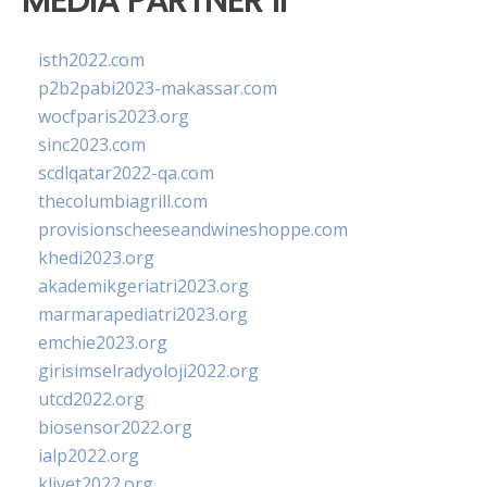
MEDIA PARTNER II
isth2022.com
p2b2pabi2023-makassar.com
wocfparis2023.org
sinc2023.com
scdlqatar2022-qa.com
thecolumbiagrill.com
provisionscheeseandwineshoppe.com
khedi2023.org
akademikgeriatri2023.org
marmarapediatri2023.org
emchie2023.org
girisimselradyoloji2022.org
utcd2022.org
biosensor2022.org
ialp2022.org
klivet2022.org