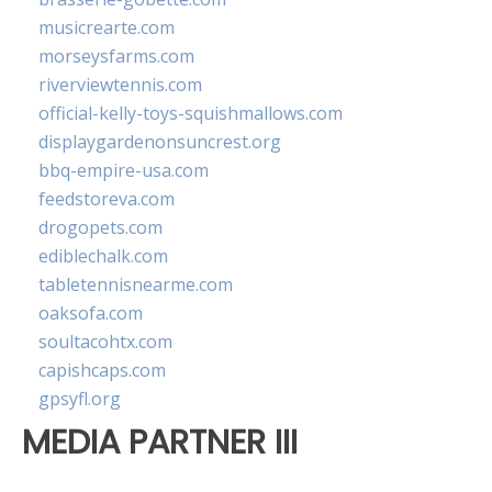
musicrearte.com
morseysfarms.com
riverviewtennis.com
official-kelly-toys-squishmallows.com
displaygardenonsuncrest.org
bbq-empire-usa.com
feedstoreva.com
drogopets.com
ediblechalk.com
tabletennisnearme.com
oaksofa.com
soultacohtx.com
capishcaps.com
gpsyfl.org
MEDIA PARTNER III