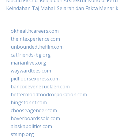
Machu Picchu: Keajaiban Arsitektur Kuno di Peru
Keindahan Taj Mahal: Sejarah dan Fakta Menarik
okhealthcareers.com
theintexperience.com
unboundedthefilm.com
catfriends-bg.org
marianlives.org
waywardtees.com
pidfloorsexpress.com
bancodevenezuelaen.com
bettermoodfoodcorporation.com
hingstonnt.com
chooseagender.com
hoverboardssale.com
alaskapolitics.com
stsmp.org