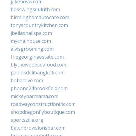
jakehovis.com
bosswingsduluth.com
birminghamautocare.com
tonyscountrykitchen.com
jbellasnailspa.com
mychaihouse.com
alvisgrooming.com
thegeorginaestate.com
blythewoodseafood.com
paolosdelibangkok.com
bobacove.com
phoone24brookfield.com
mickeybarmama.com
roadwayconstructioninc.com
shopdragonflyboutique.com
sportszilla.org
batchprovisionsbar.com
brasserie-gobette.com