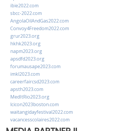
ibie2022.com
sbcc-2022.com
AngolaOilAndGas2022.com
Convoy4Freedom2022.com
grur2023.org
hkhk2023.org
napm2023.org
apsdfd2023.org
forumausape2023.com
imkl2023.com
careerfaircsd2023.com
apsth2023.com
MedItRio2023.org
lcicon2023boston.com
waitangidayfestival2022.com
vacancesscolaires2022.com