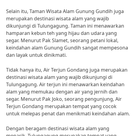
Selain itu, Taman Wisata Alam Gunung Gundih juga
merupakan destinasi wisata alam yang wajib
dikunjungi di Tulungagung. Taman ini menawarkan
hamparan kebun teh yang hijau dan udara yang
segar. Menurut Pak Slamet, seorang petani lokal,
keindahan alam Gunung Gundih sangat mempesona
dan layak untuk dinikmati.
Tidak hanya itu, Air Terjun Gondang juga merupakan
destinasi wisata alam yang wajib dikunjungi di
Tulungagung. Air terjun ini menawarkan keindahan
alam yang memukau dengan air yang jernih dan
segar. Menurut Pak Joko, seorang pengunjung, Air
Terjun Gondang merupakan tempat yang cocok
untuk melepas penat dan menikmati keindahan alam.
Dengan beragam destinasi wisata alam yang
menarik, Tulungagung merupakan tempat yang