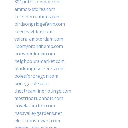
301nutritionspot.com
ammos-stores.com
loceanecreations.com
birdsongridgefarm.com
joiedevivblog.com
valera-amsterdam.com
libertybrandhemp.com
norwoodinnwi.com
neighboursmarket.com
blackanguscareers.com
bolesfororegon.com
bodega-ole.com
thestreamlinerlounge.com
mestrinorubanofc.com
novelatherton.com
nassvalleygardens.net
electjohnstewart.com
omptourtravels.com