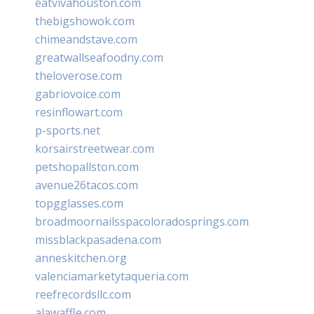
eatvivahouston.com
thebigshowok.com
chimeandstave.com
greatwallseafoodny.com
theloverose.com
gabriovoice.com
resinflowart.com
p-sports.net
korsairstreetwear.com
petshopallston.com
avenue26tacos.com
topgglasses.com
broadmoornailsspacoloradosprings.com
missblackpasadena.com
anneskitchen.org
valenciamarketytaqueria.com
reefrecordsllc.com
alawaffle.com