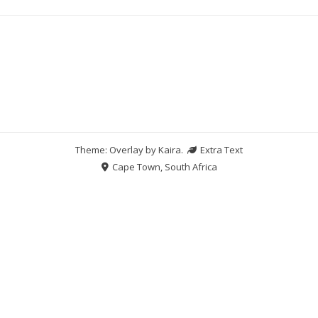
Theme: Overlay by
Kaira
.
Extra Text
Cape Town, South Africa