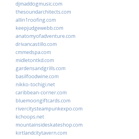
djmaddogmusic.com
thesoundarchitects.com
allin1roofing.com
keepjudgewebb.com
anatomyofadventure.com
drivancastillo.com
cmmedspa.com
midletontkd.com
gardensandgrills.com
basilfoodwine.com
nikko-tochigi.net
caribbean-corner.com
bluemoongiftcards.com
rivercitysteampunkexpo.com
kchoops.net
mountainsideskateshop.com
kirtlandcitytavern.com