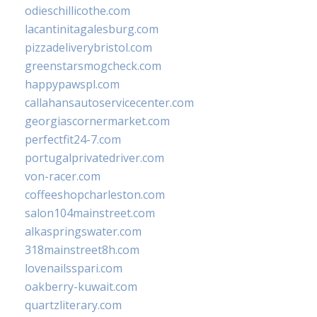
odieschillicothe.com
lacantinitagalesburg.com
pizzadeliverybristol.com
greenstarsmogcheck.com
happypawspl.com
callahansautoservicecenter.com
georgiascornermarket.com
perfectfit24-7.com
portugalprivatedriver.com
von-racer.com
coffeeshopcharleston.com
salon104mainstreet.com
alkaspringswater.com
318mainstreet8h.com
lovenailsspari.com
oakberry-kuwait.com
quartzliterary.com