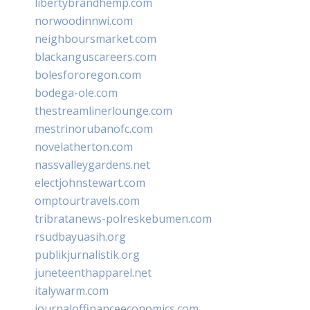
libertybrandhemp.com
norwoodinnwi.com
neighboursmarket.com
blackanguscareers.com
bolesfororegon.com
bodega-ole.com
thestreamlinerlounge.com
mestrinorubanofc.com
novelatherton.com
nassvalleygardens.net
electjohnstewart.com
omptourtravels.com
tribratanews-polreskebumen.com
rsudbayuasih.org
publikjurnalistik.org
juneteenthapparel.net
italywarm.com
journaloffinanceeconomics.com