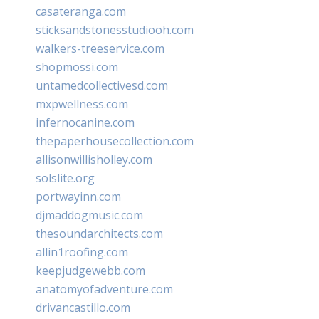
casateranga.com
sticksandstonesstudiooh.com
walkers-treeservice.com
shopmossi.com
untamedcollectivesd.com
mxpwellness.com
infernocanine.com
thepaperhousecollection.com
allisonwillisholley.com
solslite.org
portwayinn.com
djmaddogmusic.com
thesoundarchitects.com
allin1roofing.com
keepjudgewebb.com
anatomyofadventure.com
drivancastillo.com