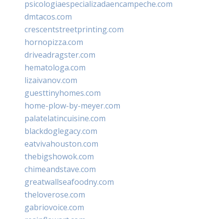
psicologiaespecializadaencampeche.com
dmtacos.com
crescentstreetprinting.com
hornopizza.com
driveadragster.com
hematologa.com
lizaivanov.com
guesttinyhomes.com
home-plow-by-meyer.com
palatelatincuisine.com
blackdoglegacy.com
eatvivahouston.com
thebigshowok.com
chimeandstave.com
greatwallseafoodny.com
theloverose.com
gabriovoice.com