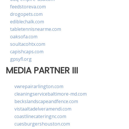
feedstoreva.com
drogopets.com
ediblechalk.com
tabletennisnearme.com
oaksofa.com
soultacohtx.com
capishcaps.com
gpsyfl.org
MEDIA PARTNER III
vwrepairarlington.com
cleaningservicebaltimore-md.com
beckslandscapeandfence.com
vistaaltadelveramendi.com
coastlinecateringnc.com
cuesburgershouston.com