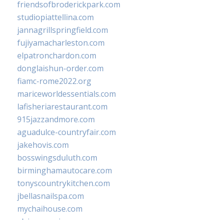
friendsofbroderickpark.com
studiopiattellina.com
jannagrillspringfield.com
fujiyamacharleston.com
elpatronchardon.com
donglaishun-order.com
fiamc-rome2022.org
mariceworldessentials.com
lafisheriarestaurant.com
915jazzandmore.com
aguadulce-countryfair.com
jakehovis.com
bosswingsduluth.com
birminghamautocare.com
tonyscountrykitchen.com
jbellasnailspa.com
mychaihouse.com