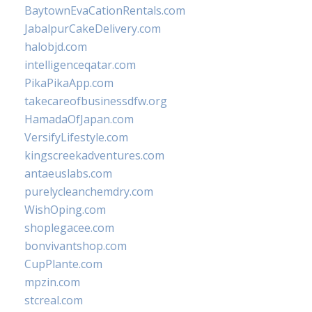
BaytownEvaCationRentals.com
JabalpurCakeDelivery.com
halobjd.com
intelligenceqatar.com
PikaPikaApp.com
takecareofbusinessdfw.org
HamadaOfJapan.com
VersifyLifestyle.com
kingscreekadventures.com
antaeuslabs.com
purelycleanchemdry.com
WishOping.com
shoplegacee.com
bonvivantshop.com
CupPlante.com
mpzin.com
stcreal.com