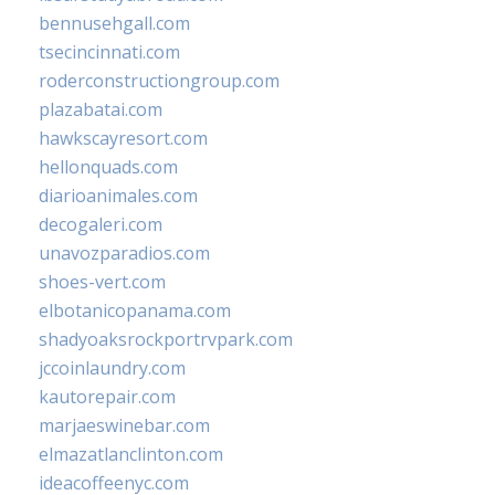
bennusehgall.com
tsecincinnati.com
roderconstructiongroup.com
plazabatai.com
hawkscayresort.com
hellonquads.com
diarioanimales.com
decogaleri.com
unavozparadios.com
shoes-vert.com
elbotanicopanama.com
shadyoaksrockportrvpark.com
jccoinlaundry.com
kautorepair.com
marjaeswinebar.com
elmazatlanclinton.com
ideacoffeenyc.com