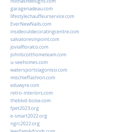
hotflashdesigns.com
garagenadeau.com
lifestylechauffeurservice.com
EverNewNails.com
insideoutdecoratingcentre.com
salvatoresinpoint.com
jovialfloralco.com
johnlscotthometeam.com
u-seehomes.com
watersportslagonissi.com
mischieffashion.com
eduwyre.com
retro-interiors.com
theblvd-boise.com
fpet2023.org
e-smart2022.org
ngrc2022.org
leesfamilyfoods.com