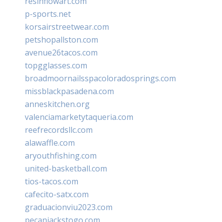
resinflowart.com
p-sports.net
korsairstreetwear.com
petshopallston.com
avenue26tacos.com
topgglasses.com
broadmoornailsspacoloradosprings.com
missblackpasadena.com
anneskitchen.org
valenciamarketytaqueria.com
reefrecordsllc.com
alawaffle.com
aryouthfishing.com
united-basketball.com
tios-tacos.com
cafecito-satx.com
graduacionviu2023.com
pecanjackstogo.com