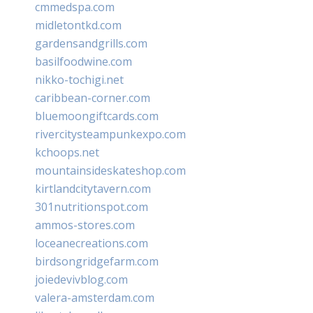
cmmedspa.com
midletontkd.com
gardensandgrills.com
basilfoodwine.com
nikko-tochigi.net
caribbean-corner.com
bluemoongiftcards.com
rivercitysteampunkexpo.com
kchoops.net
mountainsideskateshop.com
kirtlandcitytavern.com
301nutritionspot.com
ammos-stores.com
loceanecreations.com
birdsongridgefarm.com
joiedevivblog.com
valera-amsterdam.com