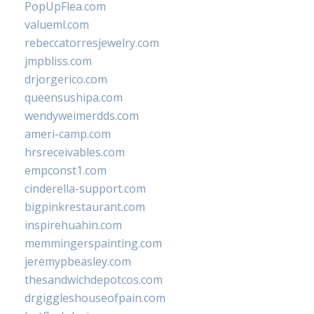
PopUpFlea.com
valueml.com
rebeccatorresjewelry.com
jmpbliss.com
drjorgerico.com
queensushipa.com
wendyweimerdds.com
ameri-camp.com
hrsreceivables.com
empconst1.com
cinderella-support.com
bigpinkrestaurant.com
inspirehuahin.com
memmingerspainting.com
jeremypbeasley.com
thesandwichdepotcos.com
drgiggleshouseofpain.com