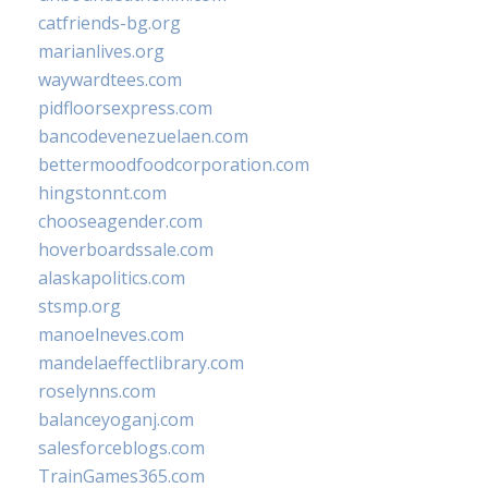
catfriends-bg.org
marianlives.org
waywardtees.com
pidfloorsexpress.com
bancodevenezuelaen.com
bettermoodfoodcorporation.com
hingstonnt.com
chooseagender.com
hoverboardssale.com
alaskapolitics.com
stsmp.org
manoelneves.com
mandelaeffectlibrary.com
roselynns.com
balanceyoganj.com
salesforceblogs.com
TrainGames365.com