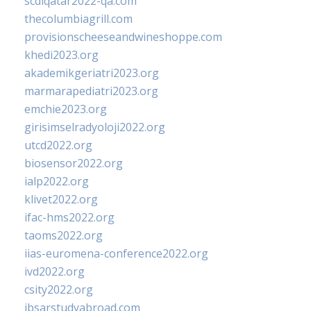
scdlqatar2022-qa.com
thecolumbiagrill.com
provisionscheeseandwineshoppe.com
khedi2023.org
akademikgeriatri2023.org
marmarapediatri2023.org
emchie2023.org
girisimselradyoloji2022.org
utcd2022.org
biosensor2022.org
ialp2022.org
klivet2022.org
ifac-hms2022.org
taoms2022.org
iias-euromena-conference2022.org
ivd2022.org
csity2022.org
ibsarstudyabroad.com