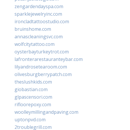
zengardendayspa.com
sparklejewelryinc.com
ironcladtattoostudio.com
bruinshome.com
annascleaningsvc.com
wolfcitytattoo.com
oysterbayturkeytrot.com
lafronterarestauranteybar.com
lilyandrosetearoom.com
olivesburgberrypatch.com
theslushkids.com
giobastian.com
glpascensori.com
rifloorepoxy.com
woolleymillingandpaving.com
uptonpvd.com
2troublegrill.com