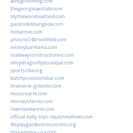
alvisgrooming.com
thegeorginaestate.com
blythewoodseafood.com
paolosdelibangkok.com
bobacove.com
phoone24brookfield.com
mickeybarmama.com
roadwayconstructioninc.com
shopdragonflyboutique.com
sportszilla.org
batchprovisionsbar.com
brasserie-gobette.com
musicrearte.com
morseysfarms.com
riverviewtennis.com
official-kelly-toys-squishmallows.com
displaygardenonsuncrest.org
bbq-empire-usa.com