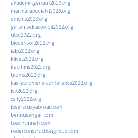
akademikgeriatri2023.org
marmarapediatri2023.org
emchie2023.org
girisimselradyoloji2022.org
utcd2022.org
biosensor2022.org
ialp2022.org
klivet2022.org
ifac-hms2022.org
taoms2022.org
iias-euromena-conference2022.org
ivd2022.org
csity2022.org
ibsarstudyabroad.com
bennusehgall.com
tsecincinnati.com
roderconstructiongroup.com