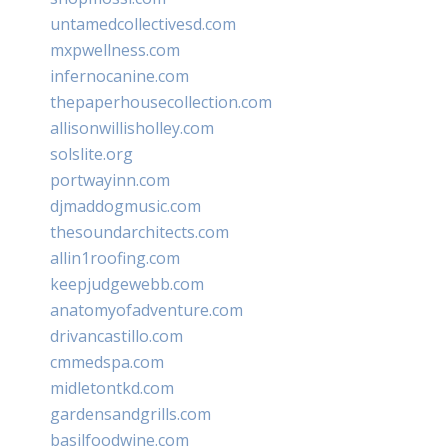
untamedcollectivesd.com
mxpwellness.com
infernocanine.com
thepaperhousecollection.com
allisonwillisholley.com
solslite.org
portwayinn.com
djmaddogmusic.com
thesoundarchitects.com
allin1roofing.com
keepjudgewebb.com
anatomyofadventure.com
drivancastillo.com
cmmedspa.com
midletontkd.com
gardensandgrills.com
basilfoodwine.com