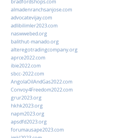
bradfordshops.com
almadenranchsanjose.com
advocatevijay.com
adlibilimler2023.com
naswwebed.org
balithut-manado.org
alteregotradingcompany.org
aprce2022.com
ibie2022.com
sbcc-2022.com
AngolaOilAndGas2022.com
Convoy4Freedom2022.com
grur2023.org
hkhk2023.org
napm2023.org
apsdfd2023.org
forumausape2023.com
imkl2023.com