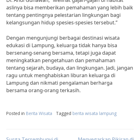
Dr. Andi Gunawan, “Melihat gajah-gajah di habitat
aslinya bisa memberikan pemahaman yang lebih baik
tentang pentingnya pelestarian lingkungan bagi
kelangsungan hidup spesies-spesies tersebut.”
Dengan mengunjungi berbagai destinasi wisata
edukasi di Lampung, keluarga tidak hanya bisa
bersenang-senang bersama, tetapi juga dapat
meningkatkan pengetahuan dan pemahaman
tentang sejarah, budaya, dan lingkungan. Jadi, jangan
ragu untuk menghabiskan liburan keluarga di
Lampung dan nikmati pengalaman berharga
bersama orang-orang terkasih.
Posted in
Berita Wisata
Tagged
berita wisata lampung
Surga Tersembunyi di
Menyegarkan Pikiran di