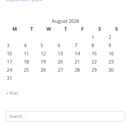
August 2026
M
T
W
T
F
S
S
1
2
3
4
5
6
7
8
9
10
11
12
13
14
15
16
17
18
19
20
21
22
23
24
25
26
27
28
29
30
31
« Mar
Search
for: