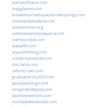
avenue26tacos.com
topgglasses.com
broadmoornailsspacoloradosprings.com
missblackpasadena.com
anneskitchen.org
valenciamarketytaqueria.com
reefrecordsllc.com
alawaffle.com
aryouthfishing.com
united-basketball.com
tios-tacos.com
cafecito-satx.com
graduacionviu2023.com
pecanjackstogo.com
zengardendayspa.com
sparklejewelryinc.com
ironcladtattoostudio.com