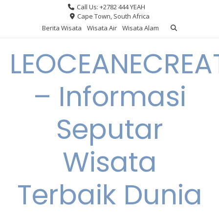
Skip
Call Us: +2782 444 YEAH
to
Cape Town, South Africa
content
Berita Wisata
Wisata Air
Wisata Alam
LEOCEANECREA
– Informasi
Seputar
Wisata
Terbaik Dunia