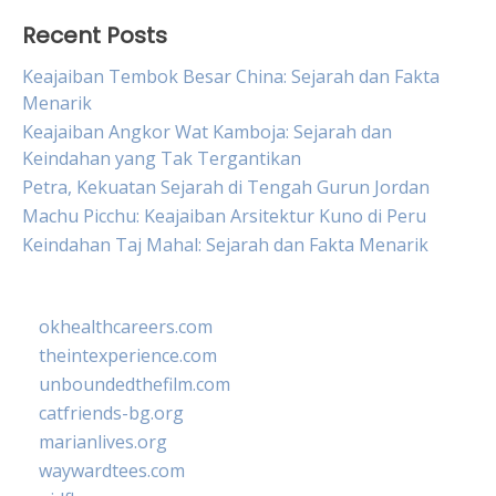
Recent Posts
Keajaiban Tembok Besar China: Sejarah dan Fakta
Menarik
Keajaiban Angkor Wat Kamboja: Sejarah dan
Keindahan yang Tak Tergantikan
Petra, Kekuatan Sejarah di Tengah Gurun Jordan
Machu Picchu: Keajaiban Arsitektur Kuno di Peru
Keindahan Taj Mahal: Sejarah dan Fakta Menarik
okhealthcareers.com
theintexperience.com
unboundedthefilm.com
catfriends-bg.org
marianlives.org
waywardtees.com