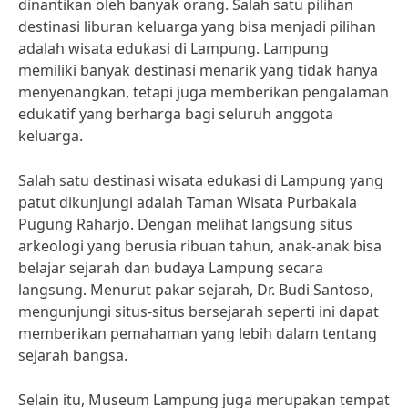
dinantikan oleh banyak orang. Salah satu pilihan
destinasi liburan keluarga yang bisa menjadi pilihan
adalah wisata edukasi di Lampung. Lampung
memiliki banyak destinasi menarik yang tidak hanya
menyenangkan, tetapi juga memberikan pengalaman
edukatif yang berharga bagi seluruh anggota
keluarga.
Salah satu destinasi wisata edukasi di Lampung yang
patut dikunjungi adalah Taman Wisata Purbakala
Pugung Raharjo. Dengan melihat langsung situs
arkeologi yang berusia ribuan tahun, anak-anak bisa
belajar sejarah dan budaya Lampung secara
langsung. Menurut pakar sejarah, Dr. Budi Santoso,
mengunjungi situs-situs bersejarah seperti ini dapat
memberikan pemahaman yang lebih dalam tentang
sejarah bangsa.
Selain itu, Museum Lampung juga merupakan tempat