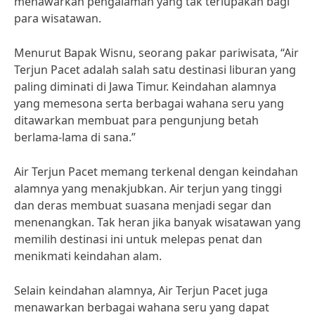
menawarkan pengalaman yang tak terlupakan bagi
para wisatawan.
Menurut Bapak Wisnu, seorang pakar pariwisata, “Air
Terjun Pacet adalah salah satu destinasi liburan yang
paling diminati di Jawa Timur. Keindahan alamnya
yang memesona serta berbagai wahana seru yang
ditawarkan membuat para pengunjung betah
berlama-lama di sana.”
Air Terjun Pacet memang terkenal dengan keindahan
alamnya yang menakjubkan. Air terjun yang tinggi
dan deras membuat suasana menjadi segar dan
menenangkan. Tak heran jika banyak wisatawan yang
memilih destinasi ini untuk melepas penat dan
menikmati keindahan alam.
Selain keindahan alamnya, Air Terjun Pacet juga
menawarkan berbagai wahana seru yang dapat