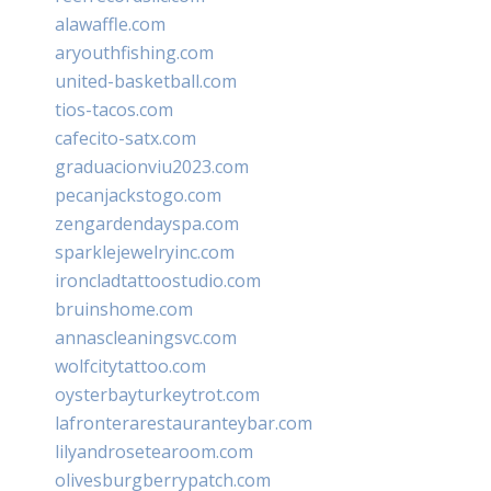
alawaffle.com
aryouthfishing.com
united-basketball.com
tios-tacos.com
cafecito-satx.com
graduacionviu2023.com
pecanjackstogo.com
zengardendayspa.com
sparklejewelryinc.com
ironcladtattoostudio.com
bruinshome.com
annascleaningsvc.com
wolfcitytattoo.com
oysterbayturkeytrot.com
lafronterarestauranteybar.com
lilyandrosetearoom.com
olivesburgberrypatch.com