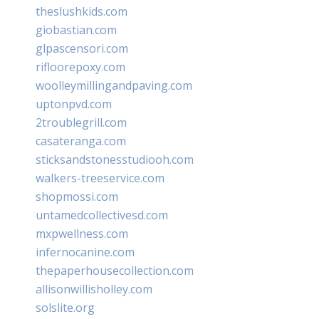
theslushkids.com
giobastian.com
glpascensori.com
rifloorepoxy.com
woolleymillingandpaving.com
uptonpvd.com
2troublegrill.com
casateranga.com
sticksandstonesstudiooh.com
walkers-treeservice.com
shopmossi.com
untamedcollectivesd.com
mxpwellness.com
infernocanine.com
thepaperhousecollection.com
allisonwillisholley.com
solslite.org