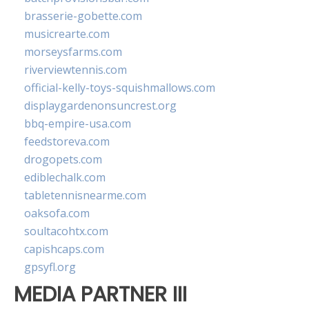
brasserie-gobette.com
musicrearte.com
morseysfarms.com
riverviewtennis.com
official-kelly-toys-squishmallows.com
displaygardenonsuncrest.org
bbq-empire-usa.com
feedstoreva.com
drogopets.com
ediblechalk.com
tabletennisnearme.com
oaksofa.com
soultacohtx.com
capishcaps.com
gpsyfl.org
MEDIA PARTNER III