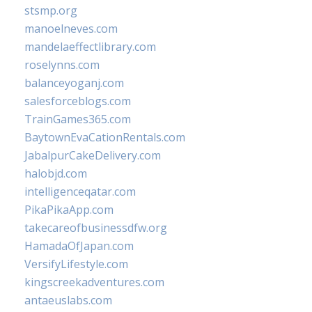
stsmp.org
manoelneves.com
mandelaeffectlibrary.com
roselynns.com
balanceyoganj.com
salesforceblogs.com
TrainGames365.com
BaytownEvaCationRentals.com
JabalpurCakeDelivery.com
halobjd.com
intelligenceqatar.com
PikaPikaApp.com
takecareofbusinessdfw.org
HamadaOfJapan.com
VersifyLifestyle.com
kingscreekadventures.com
antaeuslabs.com