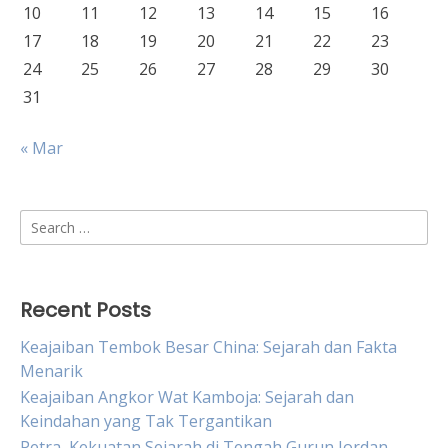
10
11
12
13
14
15
16
17
18
19
20
21
22
23
24
25
26
27
28
29
30
31
« Mar
Search
for:
Recent Posts
Keajaiban Tembok Besar China: Sejarah dan Fakta
Menarik
Keajaiban Angkor Wat Kamboja: Sejarah dan
Keindahan yang Tak Tergantikan
Petra, Kekuatan Sejarah di Tengah Gurun Jordan