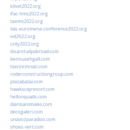
klivet2022.org
ifac-hms2022.org
taoms2022.org
iias-euromena-conference2022.org
ivd2022.org
csity2022.org
ibsarstudyabroad.com
bennusehgall.com
tsecincinnati.com
roderconstructiongroup.com
plazabatai.com
hawkscayresort.com
hellonquads.com
diarioanimales.com
decogaleri.com
unavozparadios.com
shoes-vert.com