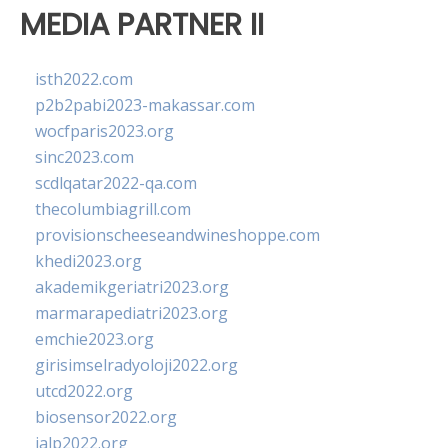
MEDIA PARTNER II
isth2022.com
p2b2pabi2023-makassar.com
wocfparis2023.org
sinc2023.com
scdlqatar2022-qa.com
thecolumbiagrill.com
provisionscheeseandwineshoppe.com
khedi2023.org
akademikgeriatri2023.org
marmarapediatri2023.org
emchie2023.org
girisimselradyoloji2022.org
utcd2022.org
biosensor2022.org
ialp2022.org