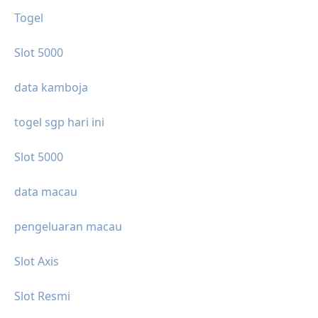
Togel
Slot 5000
data kamboja
togel sgp hari ini
Slot 5000
data macau
pengeluaran macau
Slot Axis
Slot Resmi