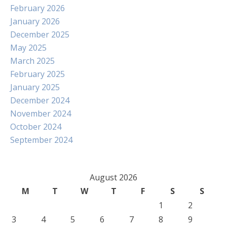
February 2026
January 2026
December 2025
May 2025
March 2025
February 2025
January 2025
December 2024
November 2024
October 2024
September 2024
August 2026
M
T
W
T
F
S
S
1
2
3
4
5
6
7
8
9