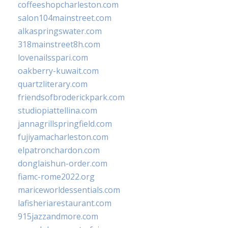
coffeeshopcharleston.com
salon104mainstreet.com
alkaspringswater.com
318mainstreet8h.com
lovenailsspari.com
oakberry-kuwait.com
quartzliterary.com
friendsofbroderickpark.com
studiopiattellina.com
jannagrillspringfield.com
fujiyamacharleston.com
elpatronchardon.com
donglaishun-order.com
fiamc-rome2022.org
mariceworldessentials.com
lafisheriarestaurant.com
915jazzandmore.com