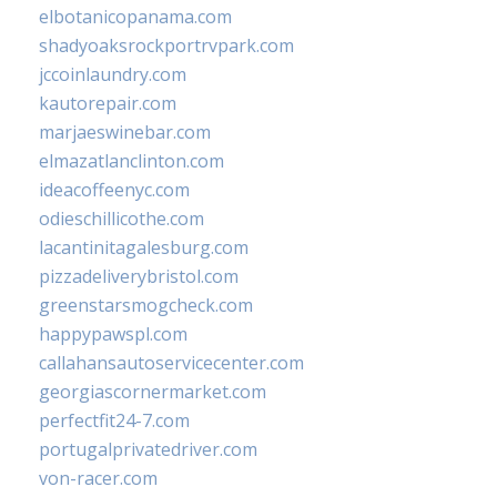
elbotanicopanama.com
shadyoaksrockportrvpark.com
jccoinlaundry.com
kautorepair.com
marjaeswinebar.com
elmazatlanclinton.com
ideacoffeenyc.com
odieschillicothe.com
lacantinitagalesburg.com
pizzadeliverybristol.com
greenstarsmogcheck.com
happypawspl.com
callahansautoservicecenter.com
georgiascornermarket.com
perfectfit24-7.com
portugalprivatedriver.com
von-racer.com