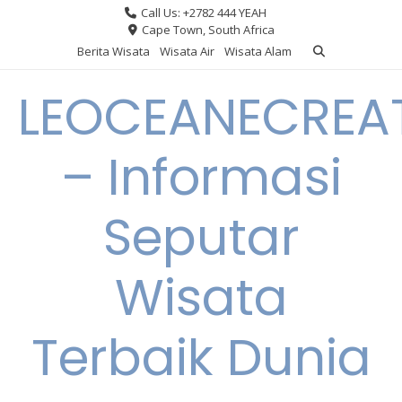
Skip
Call Us: +2782 444 YEAH
to
Cape Town, South Africa
content
Berita Wisata
Wisata Air
Wisata Alam
LEOCEANECREA
– Informasi
Seputar
Wisata
Terbaik Dunia