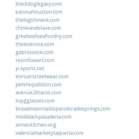
blackdoglegacy.com
eatvivahouston.com
thebigshowok.com
chimeandstave.com
greatwallseafoodny.com
theloverose.com
gabriovoice.com
resinflowart.com
p-sports.net
korsairstreetwear.com
petshopallston.com
avenue26tacos.com
topgglasses.com
broadmoornailsspacoloradosprings.com
missblackpasadena.com
anneskitchen.org
valenciamarketytaqueria.com