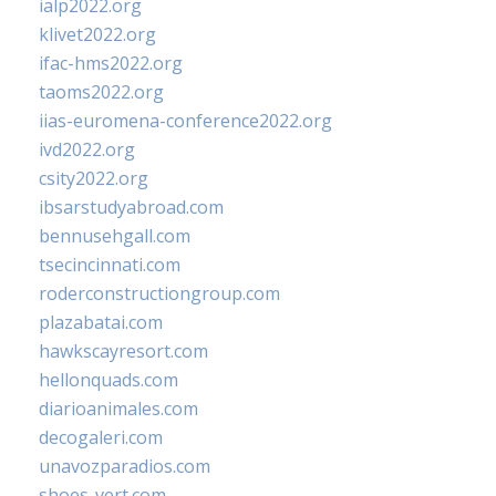
ialp2022.org
klivet2022.org
ifac-hms2022.org
taoms2022.org
iias-euromena-conference2022.org
ivd2022.org
csity2022.org
ibsarstudyabroad.com
bennusehgall.com
tsecincinnati.com
roderconstructiongroup.com
plazabatai.com
hawkscayresort.com
hellonquads.com
diarioanimales.com
decogaleri.com
unavozparadios.com
shoes-vert.com