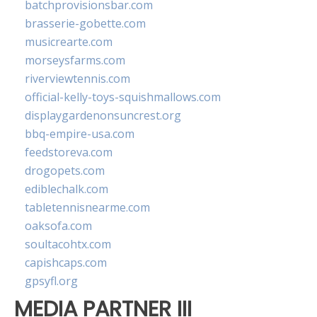
batchprovisionsbar.com
brasserie-gobette.com
musicrearte.com
morseysfarms.com
riverviewtennis.com
official-kelly-toys-squishmallows.com
displaygardenonsuncrest.org
bbq-empire-usa.com
feedstoreva.com
drogopets.com
ediblechalk.com
tabletennisnearme.com
oaksofa.com
soultacohtx.com
capishcaps.com
gpsyfl.org
MEDIA PARTNER III