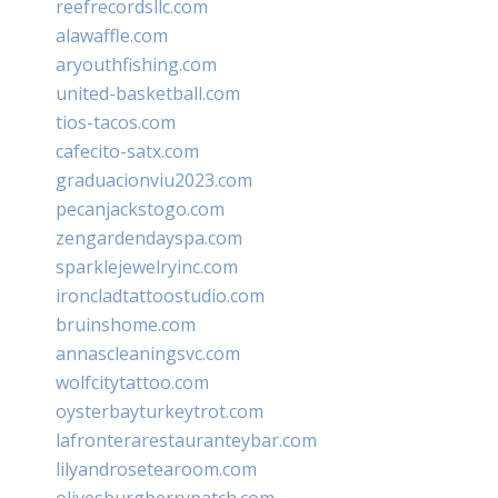
reefrecordsllc.com
alawaffle.com
aryouthfishing.com
united-basketball.com
tios-tacos.com
cafecito-satx.com
graduacionviu2023.com
pecanjackstogo.com
zengardendayspa.com
sparklejewelryinc.com
ironcladtattoostudio.com
bruinshome.com
annascleaningsvc.com
wolfcitytattoo.com
oysterbayturkeytrot.com
lafronterarestauranteybar.com
lilyandrosetearoom.com
olivesburgberrypatch.com