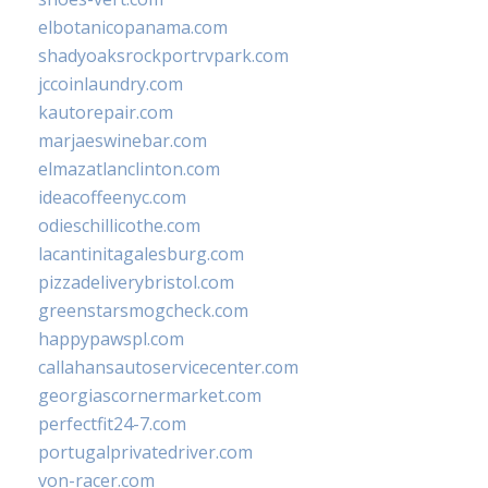
elbotanicopanama.com
shadyoaksrockportrvpark.com
jccoinlaundry.com
kautorepair.com
marjaeswinebar.com
elmazatlanclinton.com
ideacoffeenyc.com
odieschillicothe.com
lacantinitagalesburg.com
pizzadeliverybristol.com
greenstarsmogcheck.com
happypawspl.com
callahansautoservicecenter.com
georgiascornermarket.com
perfectfit24-7.com
portugalprivatedriver.com
von-racer.com