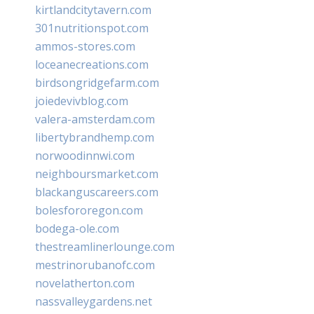
kirtlandcitytavern.com
301nutritionspot.com
ammos-stores.com
loceanecreations.com
birdsongridgefarm.com
joiedevivblog.com
valera-amsterdam.com
libertybrandhemp.com
norwoodinnwi.com
neighboursmarket.com
blackanguscareers.com
bolesfororegon.com
bodega-ole.com
thestreamlinerlounge.com
mestrinorubanofc.com
novelatherton.com
nassvalleygardens.net