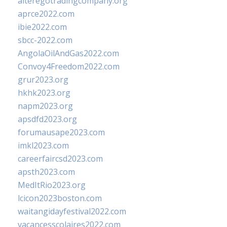
alteregotradingcompany.org
aprce2022.com
ibie2022.com
sbcc-2022.com
AngolaOilAndGas2022.com
Convoy4Freedom2022.com
grur2023.org
hkhk2023.org
napm2023.org
apsdfd2023.org
forumausape2023.com
imkl2023.com
careerfaircsd2023.com
apsth2023.com
MedItRio2023.org
lcicon2023boston.com
waitangidayfestival2022.com
vacancesscolaires2022.com