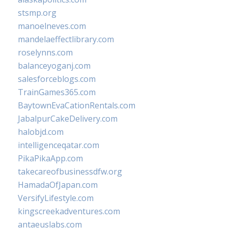
stsmp.org
manoelneves.com
mandelaeffectlibrary.com
roselynns.com
balanceyoganj.com
salesforceblogs.com
TrainGames365.com
BaytownEvaCationRentals.com
JabalpurCakeDelivery.com
halobjd.com
intelligenceqatar.com
PikaPikaApp.com
takecareofbusinessdfw.org
HamadaOfJapan.com
VersifyLifestyle.com
kingscreekadventures.com
antaeuslabs.com