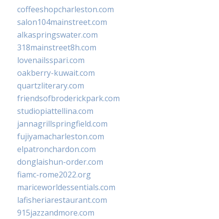
coffeeshopcharleston.com
salon104mainstreet.com
alkaspringswater.com
318mainstreet8h.com
lovenailsspari.com
oakberry-kuwait.com
quartzliterary.com
friendsofbroderickpark.com
studiopiattellina.com
jannagrillspringfield.com
fujiyamacharleston.com
elpatronchardon.com
donglaishun-order.com
fiamc-rome2022.org
mariceworldessentials.com
lafisheriarestaurant.com
915jazzandmore.com