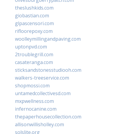
theslushkids.com
giobastian.com
glpascensori.com
rifloorepoxy.com
woolleymillingandpaving.com
uptonpvd.com
2troublegrill.com
casateranga.com
sticksandstonesstudiooh.com
walkers-treeservice.com
shopmossi.com
untamedcollectivesd.com
mxpwellness.com
infernocanine.com
thepaperhousecollection.com
allisonwillisholley.com
solslite.org