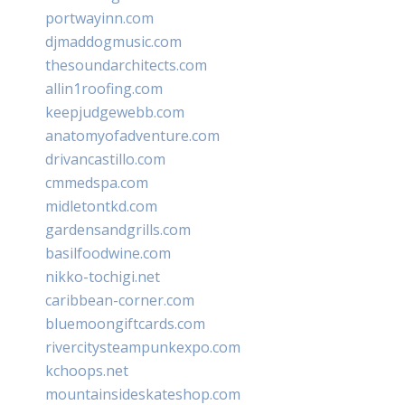
portwayinn.com
djmaddogmusic.com
thesoundarchitects.com
allin1roofing.com
keepjudgewebb.com
anatomyofadventure.com
drivancastillo.com
cmmedspa.com
midletontkd.com
gardensandgrills.com
basilfoodwine.com
nikko-tochigi.net
caribbean-corner.com
bluemoongiftcards.com
rivercitysteampunkexpo.com
kchoops.net
mountainsideskateshop.com