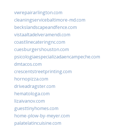
vwrepairarlington.com
cleaningservicebaltimore-md.com
beckslandscapeandfence.com
vistaaltadelveramendi.com
coastlinecateringnc.com
cuesburgershouston.com
psicologiaespecializadaencampeche.com
dmtacos.com
crescentstreetprinting.com
hornopizza.com
driveadragster.com
hematologa.com
lizaivanov.com
guesttinyhomes.com
home-plow-by-meyer.com
palatelatincuisine.com