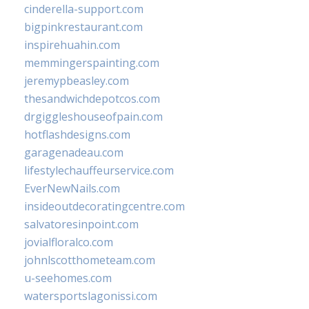
cinderella-support.com
bigpinkrestaurant.com
inspirehuahin.com
memmingerspainting.com
jeremypbeasley.com
thesandwichdepotcos.com
drgiggleshouseofpain.com
hotflashdesigns.com
garagenadeau.com
lifestylechauffeurservice.com
EverNewNails.com
insideoutdecoratingcentre.com
salvatoresinpoint.com
jovialfloralco.com
johnlscotthometeam.com
u-seehomes.com
watersportslagonissi.com