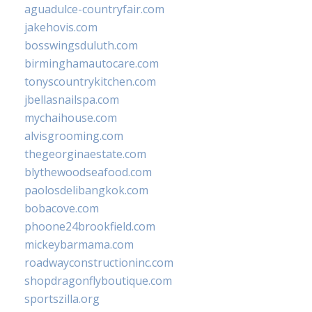
aguadulce-countryfair.com
jakehovis.com
bosswingsduluth.com
birminghamautocare.com
tonyscountrykitchen.com
jbellasnailspa.com
mychaihouse.com
alvisgrooming.com
thegeorginaestate.com
blythewoodseafood.com
paolosdelibangkok.com
bobacove.com
phoone24brookfield.com
mickeybarmama.com
roadwayconstructioninc.com
shopdragonflyboutique.com
sportszilla.org