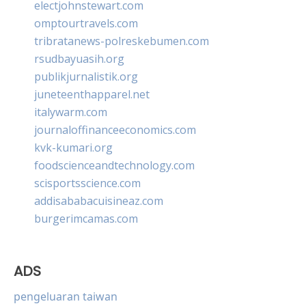
electjohnstewart.com
omptourtravels.com
tribratanews-polreskebumen.com
rsudbayuasih.org
publikjurnalistik.org
juneteenthapparel.net
italywarm.com
journaloffinanceeconomics.com
kvk-kumari.org
foodscienceandtechnology.com
scisportsscience.com
addisababacuisineaz.com
burgerimcamas.com
ADS
pengeluaran taiwan