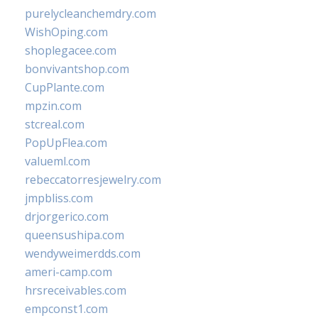
purelycleanchemdry.com
WishOping.com
shoplegacee.com
bonvivantshop.com
CupPlante.com
mpzin.com
stcreal.com
PopUpFlea.com
valueml.com
rebeccatorresjewelry.com
jmpbliss.com
drjorgerico.com
queensushipa.com
wendyweimerdds.com
ameri-camp.com
hrsreceivables.com
empconst1.com