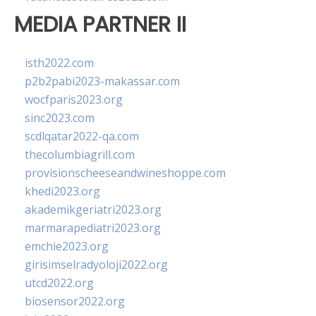
MEDIA PARTNER II
isth2022.com
p2b2pabi2023-makassar.com
wocfparis2023.org
sinc2023.com
scdlqatar2022-qa.com
thecolumbiagrill.com
provisionscheeseandwineshoppe.com
khedi2023.org
akademikgeriatri2023.org
marmarapediatri2023.org
emchie2023.org
girisimselradyoloji2022.org
utcd2022.org
biosensor2022.org