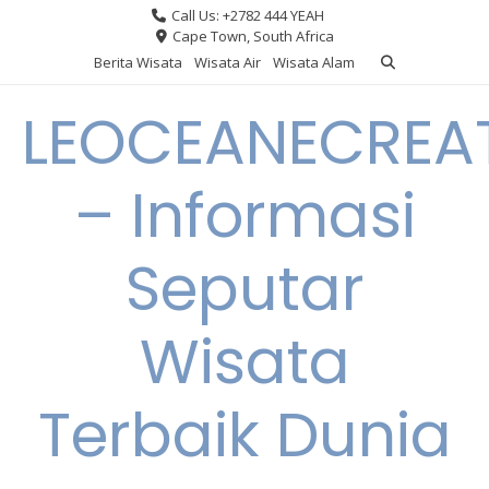
Skip
Call Us: +2782 444 YEAH
to
Cape Town, South Africa
content
Berita Wisata
Wisata Air
Wisata Alam
LEOCEANECREA
– Informasi
Seputar
Wisata
Terbaik Dunia