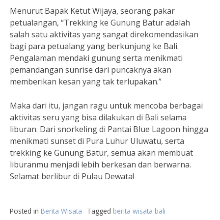
Menurut Bapak Ketut Wijaya, seorang pakar
petualangan, “Trekking ke Gunung Batur adalah
salah satu aktivitas yang sangat direkomendasikan
bagi para petualang yang berkunjung ke Bali.
Pengalaman mendaki gunung serta menikmati
pemandangan sunrise dari puncaknya akan
memberikan kesan yang tak terlupakan.”
Maka dari itu, jangan ragu untuk mencoba berbagai
aktivitas seru yang bisa dilakukan di Bali selama
liburan. Dari snorkeling di Pantai Blue Lagoon hingga
menikmati sunset di Pura Luhur Uluwatu, serta
trekking ke Gunung Batur, semua akan membuat
liburanmu menjadi lebih berkesan dan berwarna.
Selamat berlibur di Pulau Dewata!
Posted in
Berita Wisata
Tagged
berita wisata bali