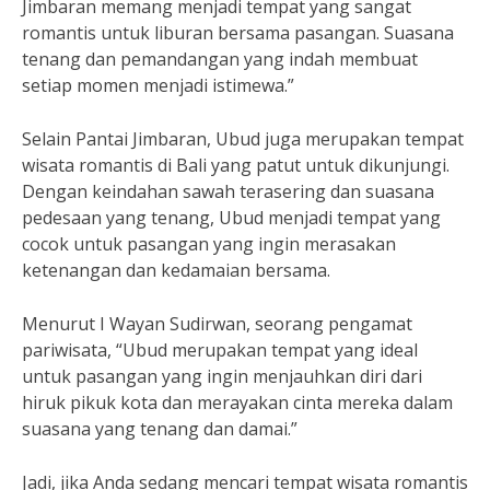
Jimbaran memang menjadi tempat yang sangat
romantis untuk liburan bersama pasangan. Suasana
tenang dan pemandangan yang indah membuat
setiap momen menjadi istimewa.”
Selain Pantai Jimbaran, Ubud juga merupakan tempat
wisata romantis di Bali yang patut untuk dikunjungi.
Dengan keindahan sawah terasering dan suasana
pedesaan yang tenang, Ubud menjadi tempat yang
cocok untuk pasangan yang ingin merasakan
ketenangan dan kedamaian bersama.
Menurut I Wayan Sudirwan, seorang pengamat
pariwisata, “Ubud merupakan tempat yang ideal
untuk pasangan yang ingin menjauhkan diri dari
hiruk pikuk kota dan merayakan cinta mereka dalam
suasana yang tenang dan damai.”
Jadi, jika Anda sedang mencari tempat wisata romantis