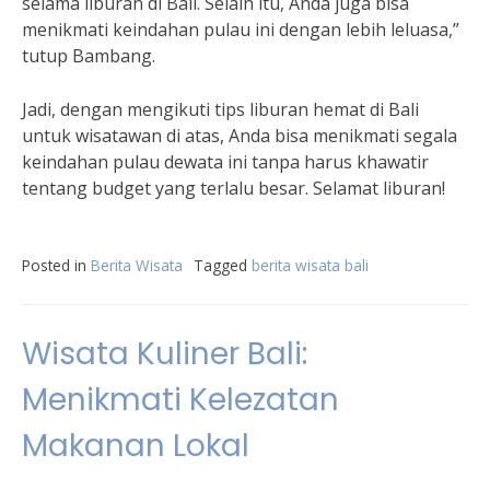
selama liburan di Bali. Selain itu, Anda juga bisa
menikmati keindahan pulau ini dengan lebih leluasa,”
tutup Bambang.
Jadi, dengan mengikuti tips liburan hemat di Bali
untuk wisatawan di atas, Anda bisa menikmati segala
keindahan pulau dewata ini tanpa harus khawatir
tentang budget yang terlalu besar. Selamat liburan!
Posted in
Berita Wisata
Tagged
berita wisata bali
Wisata Kuliner Bali:
Menikmati Kelezatan
Makanan Lokal