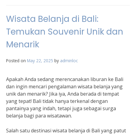
Wisata Belanja di Bali:
Temukan Souvenir Unik dan
Menarik
Posted on
May 22, 2025
by
adminloc
Apakah Anda sedang merencanakan liburan ke Bali
dan ingin mencari pengalaman wisata belanja yang
unik dan menarik? Jika iya, Anda berada di tempat
yang tepat! Bali tidak hanya terkenal dengan
pantainya yang indah, tetapi juga sebagai surga
belanja bagi para wisatawan.
Salah satu destinasi wisata belanja di Bali yang patut