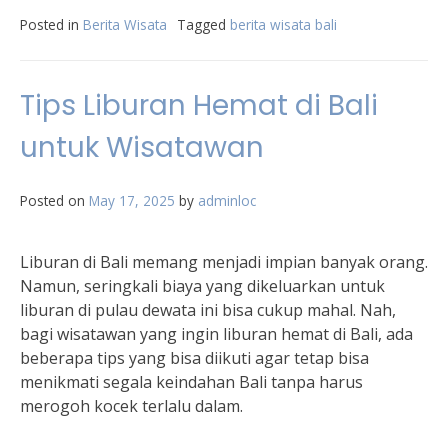
Posted in
Berita Wisata
Tagged
berita wisata bali
Tips Liburan Hemat di Bali
untuk Wisatawan
Posted on
May 17, 2025
by
adminloc
Liburan di Bali memang menjadi impian banyak orang.
Namun, seringkali biaya yang dikeluarkan untuk
liburan di pulau dewata ini bisa cukup mahal. Nah,
bagi wisatawan yang ingin liburan hemat di Bali, ada
beberapa tips yang bisa diikuti agar tetap bisa
menikmati segala keindahan Bali tanpa harus
merogoh kocek terlalu dalam.