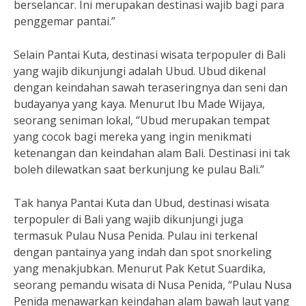
berselancar. Ini merupakan destinasi wajib bagi para
penggemar pantai.”
Selain Pantai Kuta, destinasi wisata terpopuler di Bali
yang wajib dikunjungi adalah Ubud. Ubud dikenal
dengan keindahan sawah teraseringnya dan seni dan
budayanya yang kaya. Menurut Ibu Made Wijaya,
seorang seniman lokal, “Ubud merupakan tempat
yang cocok bagi mereka yang ingin menikmati
ketenangan dan keindahan alam Bali. Destinasi ini tak
boleh dilewatkan saat berkunjung ke pulau Bali.”
Tak hanya Pantai Kuta dan Ubud, destinasi wisata
terpopuler di Bali yang wajib dikunjungi juga
termasuk Pulau Nusa Penida. Pulau ini terkenal
dengan pantainya yang indah dan spot snorkeling
yang menakjubkan. Menurut Pak Ketut Suardika,
seorang pemandu wisata di Nusa Penida, “Pulau Nusa
Penida menawarkan keindahan alam bawah laut yang