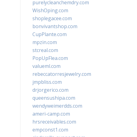
purelycleanchemdry.com
WishOping.com
shoplegacee.com
bonvivantshop.com
CupPlante.com
mpzin.com
stcreal.com
PopUpFlea.com
valueml.com
rebeccatorresjewelry.com
jmpbliss.com
drjorgerico.com
queensushipa.com
wendyweimerdds.com
ameri-camp.com
hrsreceivables.com
empconst1.com