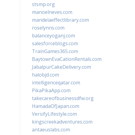
stsmp.org
manoelneves.com
mandelaeffectlibrary.com
roselynns.com
balanceyoganj.com
salesforceblogs.com
TrainGames365.com
BaytownEvaCationRentals.com
JabalpurCakeDelivery.com
halobjd.com
intelligenceqatar.com
PikaPikaApp.com
takecareofbusinessdfw.org
HamadaOfJapan.com
VersifyLifestyle.com
kingscreekadventures.com
antaeuslabs.com