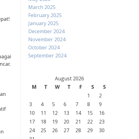
March 2025
February 2025
epat!
January 2025
December 2024
November 2024
October 2024
September 2024
bagai
ncar.
August 2026
M
T
W
T
F
S
S
dan
1
2
3
4
5
6
7
8
9
tif
10
11
12
13
14
15
16
17
18
19
20
21
22
23
24
25
26
27
28
29
30
an