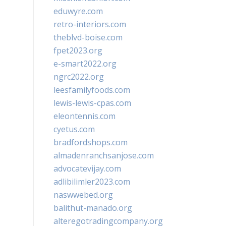
eduwyre.com
retro-interiors.com
theblvd-boise.com
fpet2023.org
e-smart2022.org
ngrc2022.org
leesfamilyfoods.com
lewis-lewis-cpas.com
eleontennis.com
cyetus.com
bradfordshops.com
almadenranchsanjose.com
advocatevijay.com
adlibilimler2023.com
naswwebed.org
balithut-manado.org
alteregotradingcompany.org