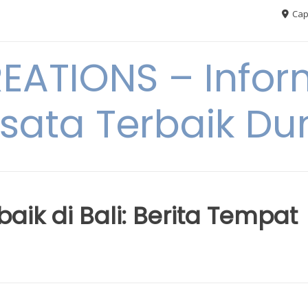
Cap
ATIONS – Infor
sata Terbaik Du
baik di Bali: Berita Tempat