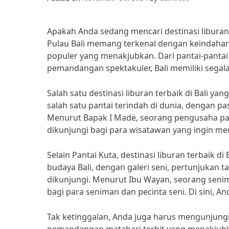
Apakah Anda sedang mencari destinasi liburan t
Pulau Bali memang terkenal dengan keindahan
populer yang menakjubkan. Dari pantai-pant
pemandangan spektakuler, Bali memiliki sega
Salah satu destinasi liburan terbaik di Bali yan
salah satu pantai terindah di dunia, dengan p
Menurut Bapak I Made, seorang pengusaha pariw
dikunjungi bagi para wisatawan yang ingin men
Selain Pantai Kuta, destinasi liburan terbaik d
budaya Bali, dengan galeri seni, pertunjukan ta
dikunjungi. Menurut Ibu Wayan, seorang senim
bagi para seniman dan pecinta seni. Di sini,
Tak ketinggalan, Anda juga harus mengunjungi