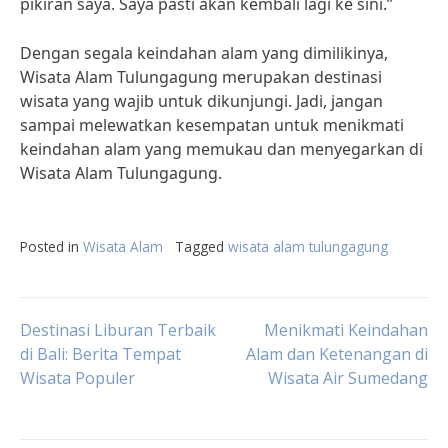
pikiran saya. Saya pasti akan kembali lagi ke sini.”
Dengan segala keindahan alam yang dimilikinya,
Wisata Alam Tulungagung merupakan destinasi
wisata yang wajib untuk dikunjungi. Jadi, jangan
sampai melewatkan kesempatan untuk menikmati
keindahan alam yang memukau dan menyegarkan di
Wisata Alam Tulungagung.
Posted in
Wisata Alam
Tagged
wisata alam tulungagung
Post
Destinasi Liburan Terbaik
Menikmati Keindahan
di Bali: Berita Tempat
Alam dan Ketenangan di
Wisata Populer
Wisata Air Sumedang
navigation