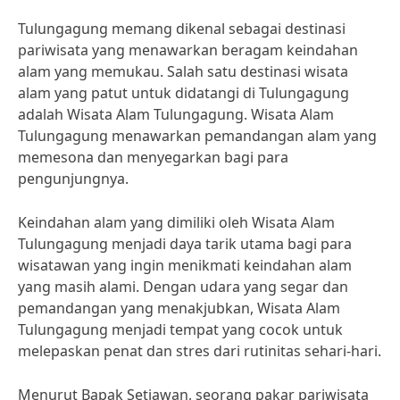
Tulungagung memang dikenal sebagai destinasi
pariwisata yang menawarkan beragam keindahan
alam yang memukau. Salah satu destinasi wisata
alam yang patut untuk didatangi di Tulungagung
adalah Wisata Alam Tulungagung. Wisata Alam
Tulungagung menawarkan pemandangan alam yang
memesona dan menyegarkan bagi para
pengunjungnya.
Keindahan alam yang dimiliki oleh Wisata Alam
Tulungagung menjadi daya tarik utama bagi para
wisatawan yang ingin menikmati keindahan alam
yang masih alami. Dengan udara yang segar dan
pemandangan yang menakjubkan, Wisata Alam
Tulungagung menjadi tempat yang cocok untuk
melepaskan penat dan stres dari rutinitas sehari-hari.
Menurut Bapak Setiawan, seorang pakar pariwisata