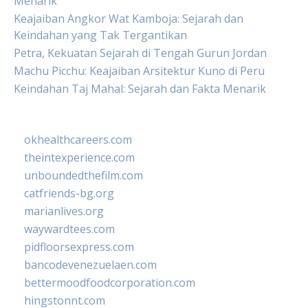
Menarik
Keajaiban Angkor Wat Kamboja: Sejarah dan
Keindahan yang Tak Tergantikan
Petra, Kekuatan Sejarah di Tengah Gurun Jordan
Machu Picchu: Keajaiban Arsitektur Kuno di Peru
Keindahan Taj Mahal: Sejarah dan Fakta Menarik
okhealthcareers.com
theintexperience.com
unboundedthefilm.com
catfriends-bg.org
marianlives.org
waywardtees.com
pidfloorsexpress.com
bancodevenezuelaen.com
bettermoodfoodcorporation.com
hingstonnt.com