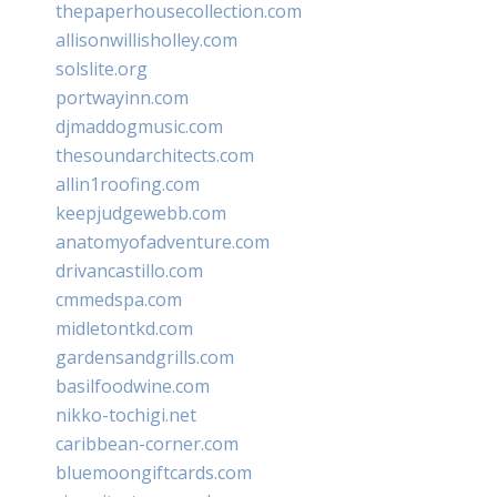
thepaperhousecollection.com
allisonwillisholley.com
solslite.org
portwayinn.com
djmaddogmusic.com
thesoundarchitects.com
allin1roofing.com
keepjudgewebb.com
anatomyofadventure.com
drivancastillo.com
cmmedspa.com
midletontkd.com
gardensandgrills.com
basilfoodwine.com
nikko-tochigi.net
caribbean-corner.com
bluemoongiftcards.com