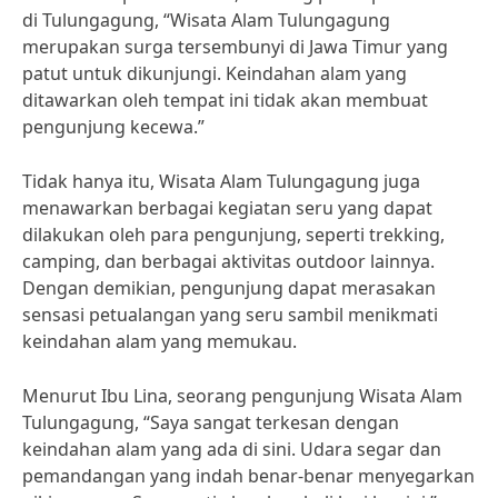
di Tulungagung, “Wisata Alam Tulungagung
merupakan surga tersembunyi di Jawa Timur yang
patut untuk dikunjungi. Keindahan alam yang
ditawarkan oleh tempat ini tidak akan membuat
pengunjung kecewa.”
Tidak hanya itu, Wisata Alam Tulungagung juga
menawarkan berbagai kegiatan seru yang dapat
dilakukan oleh para pengunjung, seperti trekking,
camping, dan berbagai aktivitas outdoor lainnya.
Dengan demikian, pengunjung dapat merasakan
sensasi petualangan yang seru sambil menikmati
keindahan alam yang memukau.
Menurut Ibu Lina, seorang pengunjung Wisata Alam
Tulungagung, “Saya sangat terkesan dengan
keindahan alam yang ada di sini. Udara segar dan
pemandangan yang indah benar-benar menyegarkan