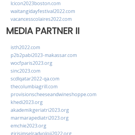
lcicon2023boston.com
waitangidayfestival2022.com
vacancesscolaires2022.com
MEDIA PARTNER II
isth2022.com
p2b2pabi2023-makassar.com
wocfparis2023.org
sinc2023.com
scdlqatar2022-qa.com
thecolumbiagrill.com
provisionscheeseandwineshoppe.com
khedi2023.org
akademikgeriatri2023.org
marmarapediatri2023.org
emchie2023.org
girisimselradyoloji2022.org