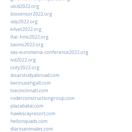
utcd2022.org
biosensor2022.org
ialp2022.org
klivet2022.org
ifac-hms2022.org
taoms2022.org
iias-euromena-conference2022.org
ivd2022.org
csity2022.org
ibsarstudyabroad.com
bennusehgall.com
tsecincinnati.com
roderconstructiongroup.com
plazabatai.com
hawkscayresort.com
hellonquads.com
diarioanimales.com