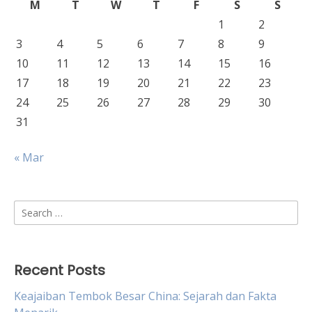
M
T
W
T
F
S
S
1
2
3
4
5
6
7
8
9
10
11
12
13
14
15
16
17
18
19
20
21
22
23
24
25
26
27
28
29
30
31
« Mar
Search
for:
Recent Posts
Keajaiban Tembok Besar China: Sejarah dan Fakta