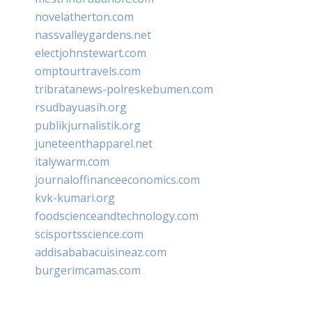
novelatherton.com
nassvalleygardens.net
electjohnstewart.com
omptourtravels.com
tribratanews-polreskebumen.com
rsudbayuasih.org
publikjurnalistik.org
juneteenthapparel.net
italywarm.com
journaloffinanceeconomics.com
kvk-kumari.org
foodscienceandtechnology.com
scisportsscience.com
addisababacuisineaz.com
burgerimcamas.com