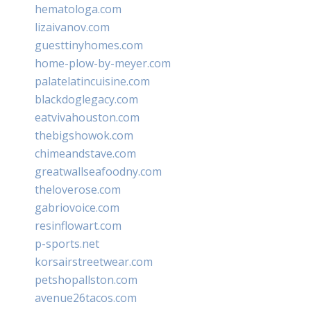
hematologa.com
lizaivanov.com
guesttinyhomes.com
home-plow-by-meyer.com
palatelatincuisine.com
blackdoglegacy.com
eatvivahouston.com
thebigshowok.com
chimeandstave.com
greatwallseafoodny.com
theloverose.com
gabriovoice.com
resinflowart.com
p-sports.net
korsairstreetwear.com
petshopallston.com
avenue26tacos.com