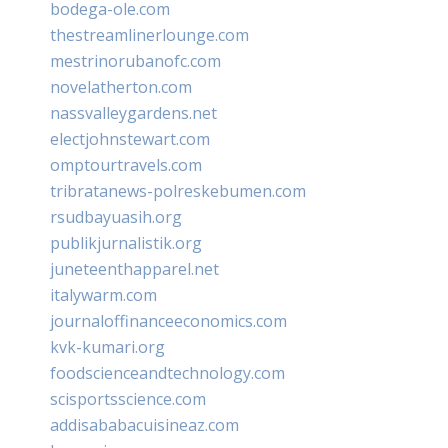
bodega-ole.com
thestreamlinerlounge.com
mestrinorubanofc.com
novelatherton.com
nassvalleygardens.net
electjohnstewart.com
omptourtravels.com
tribratanews-polreskebumen.com
rsudbayuasih.org
publikjurnalistik.org
juneteenthapparel.net
italywarm.com
journaloffinanceeconomics.com
kvk-kumari.org
foodscienceandtechnology.com
scisportsscience.com
addisababacuisineaz.com