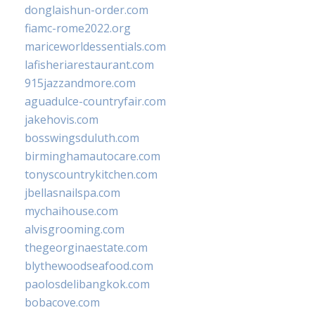
donglaishun-order.com
fiamc-rome2022.org
mariceworldessentials.com
lafisheriarestaurant.com
915jazzandmore.com
aguadulce-countryfair.com
jakehovis.com
bosswingsduluth.com
birminghamautocare.com
tonyscountrykitchen.com
jbellasnailspa.com
mychaihouse.com
alvisgrooming.com
thegeorginaestate.com
blythewoodseafood.com
paolosdelibangkok.com
bobacove.com