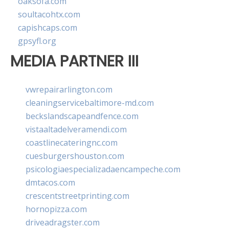
oaksofa.com
soultacohtx.com
capishcaps.com
gpsyfl.org
MEDIA PARTNER III
vwrepairarlington.com
cleaningservicebaltimore-md.com
beckslandscapeandfence.com
vistaaltadelveramendi.com
coastlinecateringnc.com
cuesburgershouston.com
psicologiaespecializadaencampeche.com
dmtacos.com
crescentstreetprinting.com
hornopizza.com
driveadragster.com