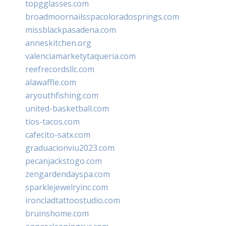
topgglasses.com
broadmoornailsspacoloradosprings.com
missblackpasadena.com
anneskitchen.org
valenciamarketytaqueria.com
reefrecordsllc.com
alawaffle.com
aryouthfishing.com
united-basketball.com
tios-tacos.com
cafecito-satx.com
graduacionviu2023.com
pecanjackstogo.com
zengardendayspa.com
sparklejewelryinc.com
ironcladtattoostudio.com
bruinshome.com