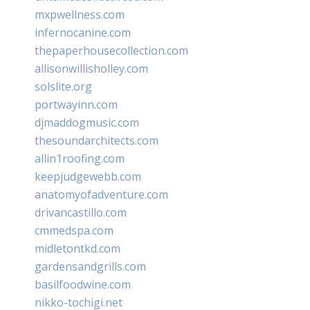
mxpwellness.com
infernocanine.com
thepaperhousecollection.com
allisonwillisholley.com
solslite.org
portwayinn.com
djmaddogmusic.com
thesoundarchitects.com
allin1roofing.com
keepjudgewebb.com
anatomyofadventure.com
drivancastillo.com
cmmedspa.com
midletontkd.com
gardensandgrills.com
basilfoodwine.com
nikko-tochigi.net