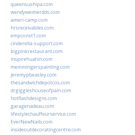
queensushipa.com
wendyweimerdds.com
ameri-camp.com
hrsreceivables.com
empconst1.com
cinderella-support.com
bigpinkrestaurant.com
inspirehuahin.com
memmingerspainting.com
jeremypbeasley.com
thesandwichdepotcos.com
drgiggleshouseofpain.com
hotflashdesigns.com
garagenadeau.com
lifestylechauffeurservice.com
EverNewNails.com
insideoutdecoratingcentre.com