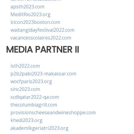
apsth2023.com
MedItRio2023.org
lcicon2023boston.com
waitangidayfestival2022.com
vacancesscolaires2022.com
MEDIA PARTNER II
isth2022.com
p2b2pabi2023-makassar.com
wocfparis2023.org
sinc2023.com
scdlqatar2022-qa.com
thecolumbiagrill.com
provisionscheeseandwineshoppe.com
khedi2023.org
akademikgeriatri2023.org