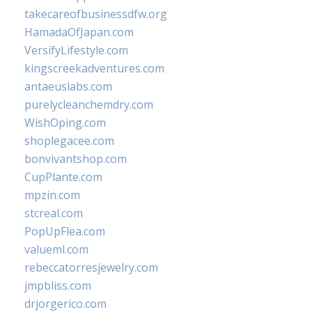
takecareofbusinessdfw.org
HamadaOfJapan.com
VersifyLifestyle.com
kingscreekadventures.com
antaeuslabs.com
purelycleanchemdry.com
WishOping.com
shoplegacee.com
bonvivantshop.com
CupPlante.com
mpzin.com
stcreal.com
PopUpFlea.com
valueml.com
rebeccatorresjewelry.com
jmpbliss.com
drjorgerico.com