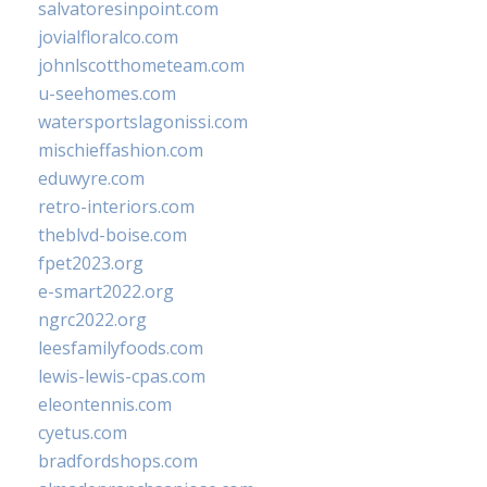
salvatoresinpoint.com
jovialfloralco.com
johnlscotthometeam.com
u-seehomes.com
watersportslagonissi.com
mischieffashion.com
eduwyre.com
retro-interiors.com
theblvd-boise.com
fpet2023.org
e-smart2022.org
ngrc2022.org
leesfamilyfoods.com
lewis-lewis-cpas.com
eleontennis.com
cyetus.com
bradfordshops.com