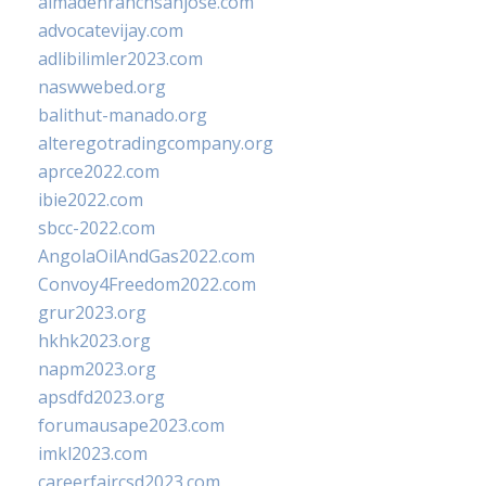
almadenranchsanjose.com
advocatevijay.com
adlibilimler2023.com
naswwebed.org
balithut-manado.org
alteregotradingcompany.org
aprce2022.com
ibie2022.com
sbcc-2022.com
AngolaOilAndGas2022.com
Convoy4Freedom2022.com
grur2023.org
hkhk2023.org
napm2023.org
apsdfd2023.org
forumausape2023.com
imkl2023.com
careerfaircsd2023.com