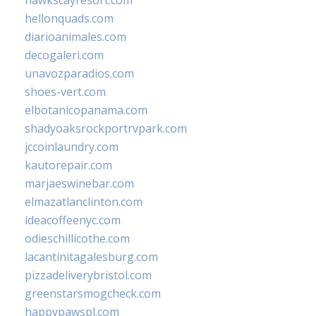
hawkscayresort.com
hellonquads.com
diarioanimales.com
decogaleri.com
unavozparadios.com
shoes-vert.com
elbotanicopanama.com
shadyoaksrockportrvpark.com
jccoinlaundry.com
kautorepair.com
marjaeswinebar.com
elmazatlanclinton.com
ideacoffeenyc.com
odieschillicothe.com
lacantinitagalesburg.com
pizzadeliverybristol.com
greenstarsmogcheck.com
happypawspl.com