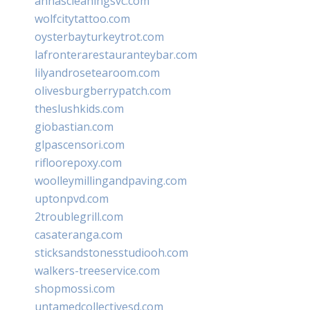
annascleaningsvc.com
wolfcitytattoo.com
oysterbayturkeytrot.com
lafronterarestauranteybar.com
lilyandrosetearoom.com
olivesburgberrypatch.com
theslushkids.com
giobastian.com
glpascensori.com
rifloorepoxy.com
woolleymillingandpaving.com
uptonpvd.com
2troublegrill.com
casateranga.com
sticksandstonesstudiooh.com
walkers-treeservice.com
shopmossi.com
untamedcollectivesd.com