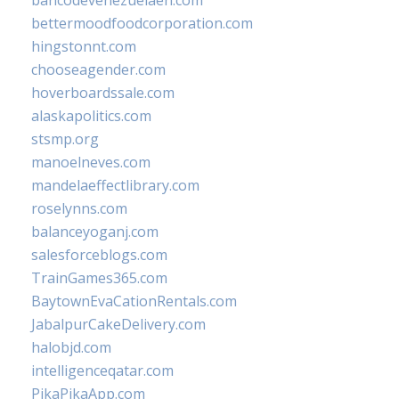
bancodevenezuelaen.com
bettermoodfoodcorporation.com
hingstonnt.com
chooseagender.com
hoverboardssale.com
alaskapolitics.com
stsmp.org
manoelneves.com
mandelaeffectlibrary.com
roselynns.com
balanceyoganj.com
salesforceblogs.com
TrainGames365.com
BaytownEvaCationRentals.com
JabalpurCakeDelivery.com
halobjd.com
intelligenceqatar.com
PikaPikaApp.com