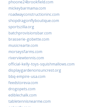
phoone24brookfield.com
mickeybarmama.com
roadwayconstructioninc.com
shopdragonflyboutique.com
sportszilla.org
batchprovisionsbar.com
brasserie-gobette.com
musicrearte.com
morseysfarms.com
riverviewtennis.com
official-kelly-toys-squishmallows.com
displaygardenonsuncrest.org
bbq-empire-usa.com
feedstoreva.com
drogopets.com
ediblechalk.com
tabletennisnearme.com