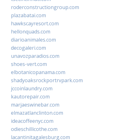
roderconstructiongroup.com
plazabatai.com
hawkscayresort.com
hellonquads.com
diarioanimales.com
decogaleri.com
unavozparadios.com
shoes-vert.com
elbotanicopanama.com
shadyoaksrockportrvpark.com
jccoinlaundry.com
kautorepair.com
marjaeswinebar.com
elmazatlanclinton.com
ideacoffeenyc.com
odieschillicothe.com
lacantinitagalesburg.com