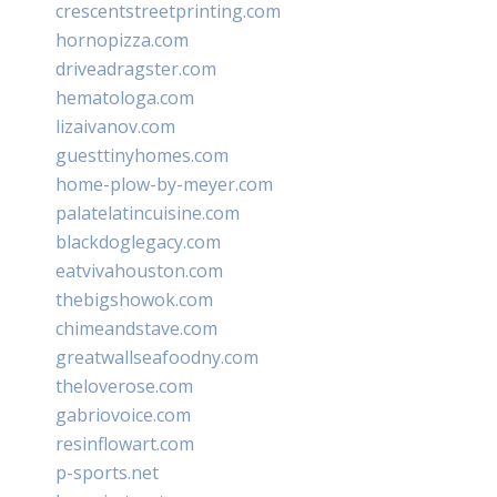
crescentstreetprinting.com
hornopizza.com
driveadragster.com
hematologa.com
lizaivanov.com
guesttinyhomes.com
home-plow-by-meyer.com
palatelatincuisine.com
blackdoglegacy.com
eatvivahouston.com
thebigshowok.com
chimeandstave.com
greatwallseafoodny.com
theloverose.com
gabriovoice.com
resinflowart.com
p-sports.net