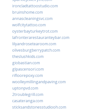
ironcladtattoostudio.com
bruinshome.com
annascleaningsvc.com
wolfcitytattoo.com
oysterbayturkeytrot.com
lafronterarestauranteybar.com
lilyandrosetearoom.com
olivesburgberrypatch.com
theslushkids.com
giobastian.com
glpascensori.com
rifloorepoxy.com
woolleymillingandpaving.com
uptonpvd.com
2troublegrill.com
casateranga.com
sticksandstonesstudiooh.com