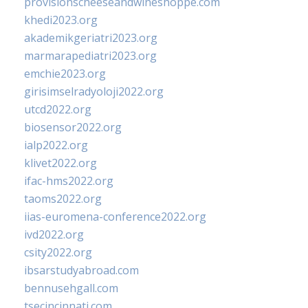
provisionscheeseandwineshoppe.com
khedi2023.org
akademikgeriatri2023.org
marmarapediatri2023.org
emchie2023.org
girisimselradyoloji2022.org
utcd2022.org
biosensor2022.org
ialp2022.org
klivet2022.org
ifac-hms2022.org
taoms2022.org
iias-euromena-conference2022.org
ivd2022.org
csity2022.org
ibsarstudyabroad.com
bennusehgall.com
tsecincinnati.com