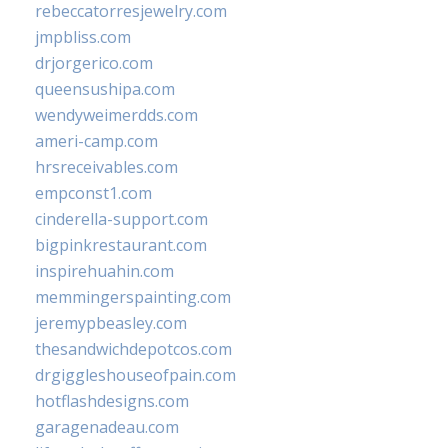
rebeccatorresjewelry.com
jmpbliss.com
drjorgerico.com
queensushipa.com
wendyweimerdds.com
ameri-camp.com
hrsreceivables.com
empconst1.com
cinderella-support.com
bigpinkrestaurant.com
inspirehuahin.com
memmingerspainting.com
jeremypbeasley.com
thesandwichdepotcos.com
drgiggleshouseofpain.com
hotflashdesigns.com
garagenadeau.com