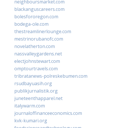
neighboursmarket.com
blackanguscareers.com
bolesfororegon.com
bodega-ole.com
thestreamlinerlounge.com
mestrinorubanofc.com
novelatherton.com
nassvalleygardens.net
electjohnstewart.com
omptourtravels.com
tribratanews-polreskebumen.com
rsudbayuasih.org
publikjurnalistik.org
juneteenthapparel.net
italywarm.com
journaloffinanceeconomics.com
kvk-kumari.org
foodscienceandtechnology.com