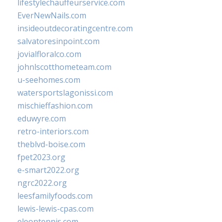
lifestylechauffeurservice.com
EverNewNails.com
insideoutdecoratingcentre.com
salvatoresinpoint.com
jovialfloralco.com
johnlscotthometeam.com
u-seehomes.com
watersportslagonissi.com
mischieffashion.com
eduwyre.com
retro-interiors.com
theblvd-boise.com
fpet2023.org
e-smart2022.org
ngrc2022.org
leesfamilyfoods.com
lewis-lewis-cpas.com
eleontennis.com