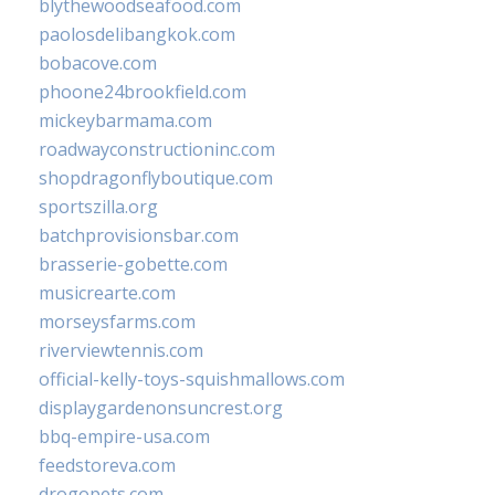
blythewoodseafood.com
paolosdelibangkok.com
bobacove.com
phoone24brookfield.com
mickeybarmama.com
roadwayconstructioninc.com
shopdragonflyboutique.com
sportszilla.org
batchprovisionsbar.com
brasserie-gobette.com
musicrearte.com
morseysfarms.com
riverviewtennis.com
official-kelly-toys-squishmallows.com
displaygardenonsuncrest.org
bbq-empire-usa.com
feedstoreva.com
drogopets.com