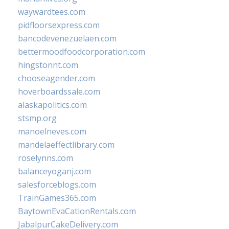
waywardtees.com
pidfloorsexpress.com
bancodevenezuelaen.com
bettermoodfoodcorporation.com
hingstonnt.com
chooseagender.com
hoverboardssale.com
alaskapolitics.com
stsmp.org
manoelneves.com
mandelaeffectlibrary.com
roselynns.com
balanceyoganj.com
salesforceblogs.com
TrainGames365.com
BaytownEvaCationRentals.com
JabalpurCakeDelivery.com