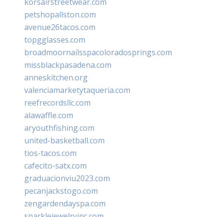
korsairstreetwear.com
petshopallston.com
avenue26tacos.com
topgglasses.com
broadmoornailsspacoloradosprings.com
missblackpasadena.com
anneskitchen.org
valenciamarketytaqueria.com
reefrecordsllc.com
alawaffle.com
aryouthfishing.com
united-basketball.com
tios-tacos.com
cafecito-satx.com
graduacionviu2023.com
pecanjackstogo.com
zengardendayspa.com
sparklejewelryinc.com