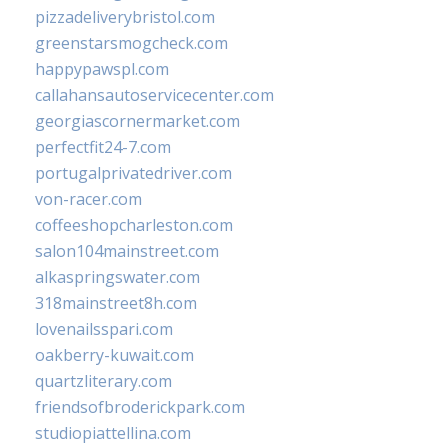
pizzadeliverybristol.com
greenstarsmogcheck.com
happypawspl.com
callahansautoservicecenter.com
georgiascornermarket.com
perfectfit24-7.com
portugalprivatedriver.com
von-racer.com
coffeeshopcharleston.com
salon104mainstreet.com
alkaspringswater.com
318mainstreet8h.com
lovenailsspari.com
oakberry-kuwait.com
quartzliterary.com
friendsofbroderickpark.com
studiopiattellina.com