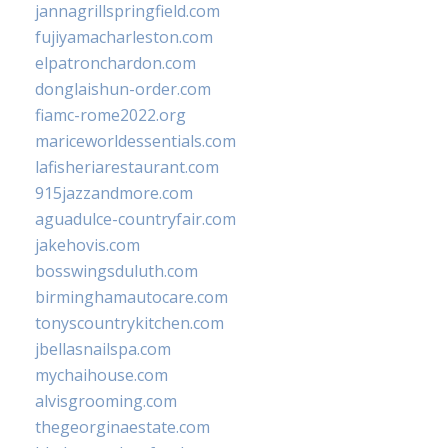
jannagrillspringfield.com
fujiyamacharleston.com
elpatronchardon.com
donglaishun-order.com
fiamc-rome2022.org
mariceworldessentials.com
lafisheriarestaurant.com
915jazzandmore.com
aguadulce-countryfair.com
jakehovis.com
bosswingsduluth.com
birminghamautocare.com
tonyscountrykitchen.com
jbellasnailspa.com
mychaihouse.com
alvisgrooming.com
thegeorginaestate.com