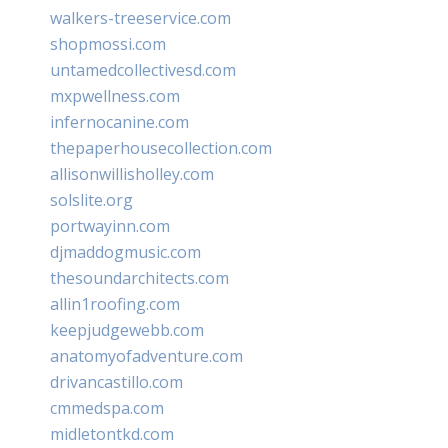
walkers-treeservice.com
shopmossi.com
untamedcollectivesd.com
mxpwellness.com
infernocanine.com
thepaperhousecollection.com
allisonwillisholley.com
solslite.org
portwayinn.com
djmaddogmusic.com
thesoundarchitects.com
allin1roofing.com
keepjudgewebb.com
anatomyofadventure.com
drivancastillo.com
cmmedspa.com
midletontkd.com