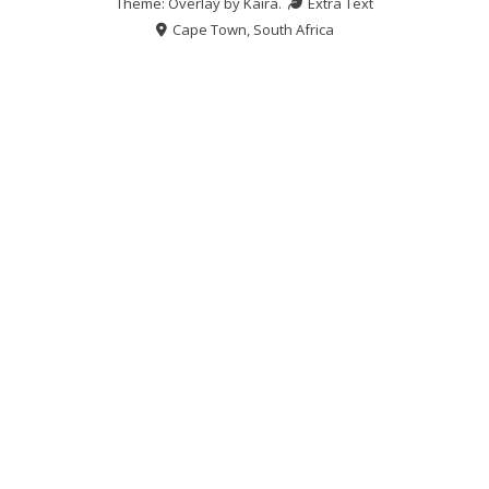
Theme: Overlay by
Kaira
.
Extra Text
Cape Town, South Africa