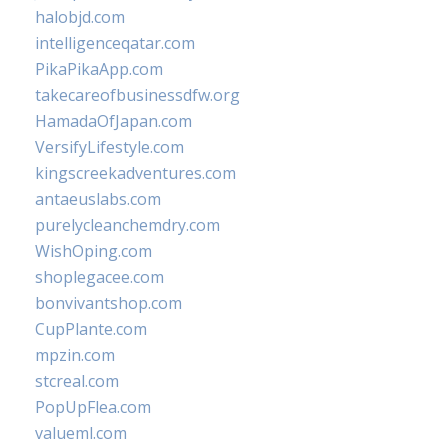
halobjd.com
intelligenceqatar.com
PikaPikaApp.com
takecareofbusinessdfw.org
HamadaOfJapan.com
VersifyLifestyle.com
kingscreekadventures.com
antaeuslabs.com
purelycleanchemdry.com
WishOping.com
shoplegacee.com
bonvivantshop.com
CupPlante.com
mpzin.com
stcreal.com
PopUpFlea.com
valueml.com