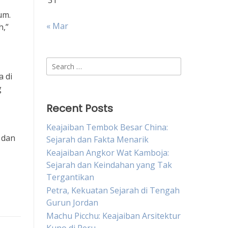
31
um.
« Mar
h,”
Search
for:
a di
g
Recent Posts
Keajaiban Tembok Besar China:
 dan
Sejarah dan Fakta Menarik
Keajaiban Angkor Wat Kamboja:
Sejarah dan Keindahan yang Tak
Tergantikan
Petra, Kekuatan Sejarah di Tengah
Gurun Jordan
Machu Picchu: Keajaiban Arsitektur