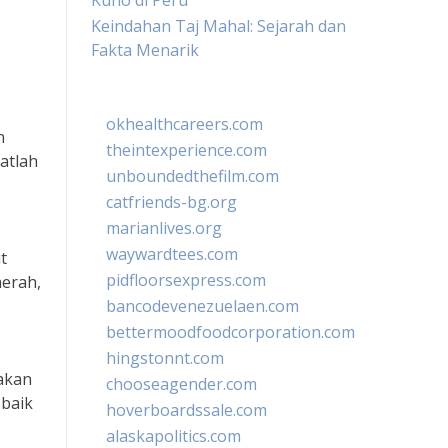
Kuno di Peru
Keindahan Taj Mahal: Sejarah dan
Fakta Menarik
okhealthcareers.com
n
theintexperience.com
gatlah
unboundedthefilm.com
catfriends-bg.org
marianlives.org
waywardtees.com
t
pidfloorsexpress.com
aerah,
bancodevenezuelaen.com
bettermoodfoodcorporation.com
hingstonnt.com
takan
chooseagender.com
 baik
hoverboardssale.com
alaskapolitics.com