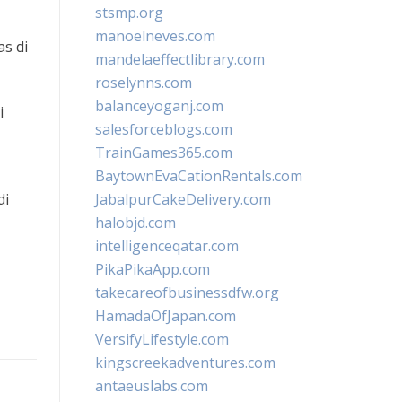
stsmp.org
manoelneves.com
s di
mandelaeffectlibrary.com
roselynns.com
balanceyoganj.com
i
salesforceblogs.com
TrainGames365.com
BaytownEvaCationRentals.com
di
JabalpurCakeDelivery.com
halobjd.com
intelligenceqatar.com
PikaPikaApp.com
takecareofbusinessdfw.org
HamadaOfJapan.com
VersifyLifestyle.com
kingscreekadventures.com
antaeuslabs.com