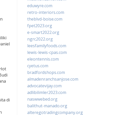
eduwyre.com
retro-interiors.com
an
theblvd-boise.com
fpet2023.org
e-smart2022.org
liki
ngrc2022.org
aniel
leesfamilyfoods.com
lewis-lewis-cpas.com
eleontennis.com
cyetus.com
 Hot
bradfordshops.com
Budi
almadenranchsanjose.com
sana
advocatevijay.com
adlibilimler2023.com
naswwebed.org
ita di
balithut-manado.org
n
alteregotradingcompany.org