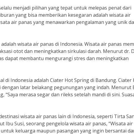
lalu menjadi pilihan yang tepat untuk melepas penat dari
si liburan yang bisa memberikan kesegaran adalah wisata air
wisata air panas yang menawarkan pengalaman yang unik d
adalah wisata air panas di Indonesia. Wisata air panas memi
ksasi otot dan meningkatkan sirkulasi darah. Menurut dr. D
panas dapat membantu mengurangi stres dan meningkatkan
al di Indonesia adalah Ciater Hot Spring di Bandung. Ciater
 dengan latar belakang pegunungan yang indah. Menurut 
, “Saya merasa segar dan rileks setelah mandi di sini. Sua
stinasi wisata air panas lain di Indonesia, seperti Tirta San
t Ibu Susi, seorang pengelola wisata air panas, “Wisata air
k untuk keluarga maupun pasangan yang ingin bersantai da