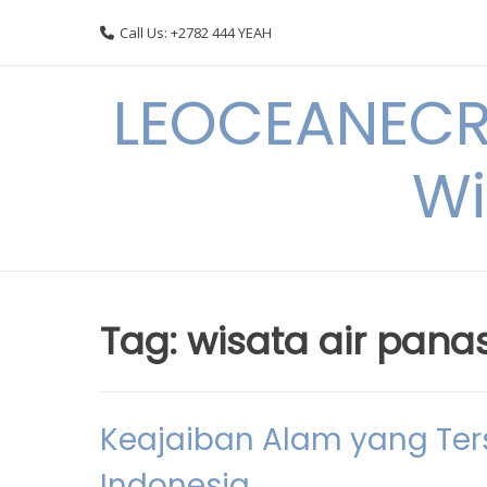
Skip
Call Us: +2782 444 YEAH
to
content
LEOCEANECRE
Wi
Tag:
wisata air pana
Keajaiban Alam yang Ter
Indonesia