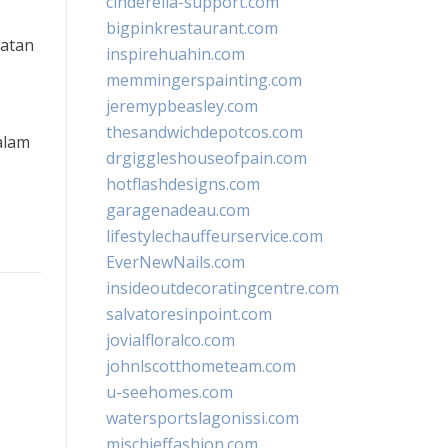
cinderella-support.com
bigpinkrestaurant.com
patan
inspirehuahin.com
memmingerspainting.com
jeremypbeasley.com
thesandwichdepotcos.com
alam
drgiggleshouseofpain.com
hotflashdesigns.com
garagenadeau.com
lifestylechauffeurservice.com
EverNewNails.com
insideoutdecoratingcentre.com
salvatoresinpoint.com
jovialfloralco.com
johnlscotthometeam.com
u-seehomes.com
watersportslagonissi.com
mischieffashion.com