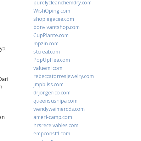
purelycleanchemdry.com
WishOping.com
shoplegacee.com
bonvivantshop.com
CupPlante.com
mpzin.com
ya,
stcreal.com
PopUpFlea.com
valueml.com
rebeccatorresjewelry.com
Dari
jmpbliss.com
n
drjorgerico.com
queensushipa.com
wendyweimerdds.com
an
ameri-camp.com
hrsreceivables.com
empconst1.com