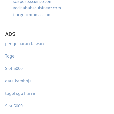
scisportsscience.com
addisababacuisineaz.com
burgerimcamas.com
ADS
pengeluaran taiwan
Togel
Slot 5000
data kamboja
togel sgp hari ini
Slot 5000