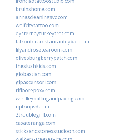
ironcladtattoostudio.com
bruinshome.com
annascleaningsvc.com
wolfcitytattoo.com
oysterbayturkeytrot.com
lafronterarestauranteybar.com
lilyandrosetearoom.com
olivesburgberrypatch.com
theslushkids.com
giobastian.com
glpascensori.com
rifloorepoxy.com
woolleymillingandpaving.com
uptonpvd.com
2troublegrill.com
casateranga.com
sticksandstonesstudiooh.com
walkers-treeservice.com