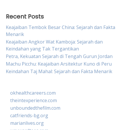
Recent Posts
Keajaiban Tembok Besar China: Sejarah dan Fakta
Menarik
Keajaiban Angkor Wat Kamboja: Sejarah dan
Keindahan yang Tak Tergantikan
Petra, Kekuatan Sejarah di Tengah Gurun Jordan
Machu Picchu: Keajaiban Arsitektur Kuno di Peru
Keindahan Taj Mahal: Sejarah dan Fakta Menarik
okhealthcareers.com
theintexperience.com
unboundedthefilm.com
catfriends-bg.org
marianlives.org