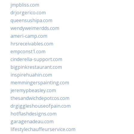
jmpbliss.com
drjorgerico.com
queensushipa.com
wendyweimerdds.com
ameri-camp.com
hrsreceivables.com
empconst1.com
cinderella-support.com
bigpinkrestaurant.com
inspirehuahin.com
memmingerspainting.com
jeremypbeasley.com
thesandwichdepotcos.com
drgiggleshouseofpain.com
hotflashdesigns.com
garagenadeau.com
lifestylechauffeurservice.com