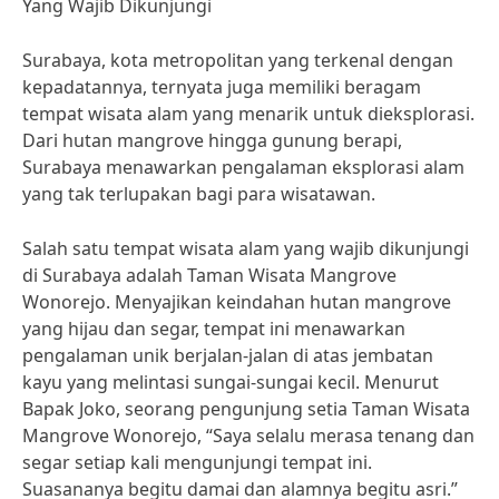
Yang Wajib Dikunjungi
Surabaya, kota metropolitan yang terkenal dengan
kepadatannya, ternyata juga memiliki beragam
tempat wisata alam yang menarik untuk dieksplorasi.
Dari hutan mangrove hingga gunung berapi,
Surabaya menawarkan pengalaman eksplorasi alam
yang tak terlupakan bagi para wisatawan.
Salah satu tempat wisata alam yang wajib dikunjungi
di Surabaya adalah Taman Wisata Mangrove
Wonorejo. Menyajikan keindahan hutan mangrove
yang hijau dan segar, tempat ini menawarkan
pengalaman unik berjalan-jalan di atas jembatan
kayu yang melintasi sungai-sungai kecil. Menurut
Bapak Joko, seorang pengunjung setia Taman Wisata
Mangrove Wonorejo, “Saya selalu merasa tenang dan
segar setiap kali mengunjungi tempat ini.
Suasananya begitu damai dan alamnya begitu asri.”