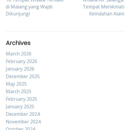
Post
di Malang yang Wajib
Tempat Menikmati
Dikunjungi
Keindahan Alam
navigation
Archives
March 2026
February 2026
January 2026
December 2025
May 2025
March 2025
February 2025
January 2025
December 2024
November 2024
October 2024