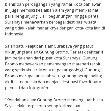
bisnis dan perdagangan yang ramai. Kota pahlawan
ini juga memiliki keajaiban alam yang memikat hati
para pengunjung. Dari pegunungan hingga pantai,
Surabaya menawarkan berbagai destinasi wisata
yang tidak kalah menariknya dengan kota-kota lain di
Indonesia.
Salah satu keajaiban alam Surabaya yang patut
dikunjungi adalah Gunung Bromo. Terletak sekitar 4
jam perjalanan dari pusat kota Surabaya, Gunung
Bromo menawarkan pemandangan matahari terbit
yang spektakuler. Menurut pakar geologi, Gunung
Bromo merupakan salah satu gunung berapi paling
aktif di Indonesia dan menjadi destinasi favorit para
pendaki dan fotografer.
“Keindahan alam Gunung Bromo memang luar biasa.
Saya selalu terpesona setiap kali melihat