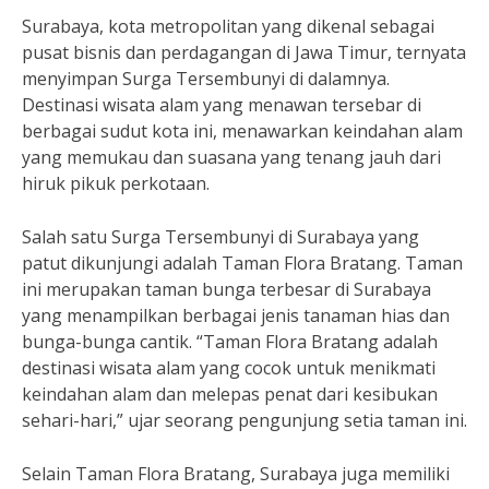
Surabaya, kota metropolitan yang dikenal sebagai
pusat bisnis dan perdagangan di Jawa Timur, ternyata
menyimpan Surga Tersembunyi di dalamnya.
Destinasi wisata alam yang menawan tersebar di
berbagai sudut kota ini, menawarkan keindahan alam
yang memukau dan suasana yang tenang jauh dari
hiruk pikuk perkotaan.
Salah satu Surga Tersembunyi di Surabaya yang
patut dikunjungi adalah Taman Flora Bratang. Taman
ini merupakan taman bunga terbesar di Surabaya
yang menampilkan berbagai jenis tanaman hias dan
bunga-bunga cantik. “Taman Flora Bratang adalah
destinasi wisata alam yang cocok untuk menikmati
keindahan alam dan melepas penat dari kesibukan
sehari-hari,” ujar seorang pengunjung setia taman ini.
Selain Taman Flora Bratang, Surabaya juga memiliki