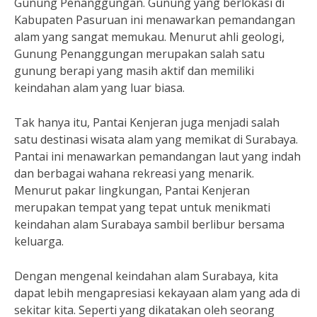
Gunung Penanggungan. Gunung yang berlokasi di
Kabupaten Pasuruan ini menawarkan pemandangan
alam yang sangat memukau. Menurut ahli geologi,
Gunung Penanggungan merupakan salah satu
gunung berapi yang masih aktif dan memiliki
keindahan alam yang luar biasa.
Tak hanya itu, Pantai Kenjeran juga menjadi salah
satu destinasi wisata alam yang memikat di Surabaya.
Pantai ini menawarkan pemandangan laut yang indah
dan berbagai wahana rekreasi yang menarik.
Menurut pakar lingkungan, Pantai Kenjeran
merupakan tempat yang tepat untuk menikmati
keindahan alam Surabaya sambil berlibur bersama
keluarga.
Dengan mengenal keindahan alam Surabaya, kita
dapat lebih mengapresiasi kekayaan alam yang ada di
sekitar kita. Seperti yang dikatakan oleh seorang