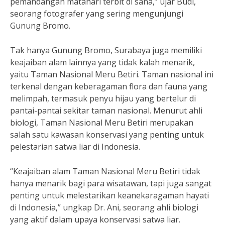
pemandangan matahari terbit di sana,” ujar Budi,
seorang fotografer yang sering mengunjungi
Gunung Bromo.
Tak hanya Gunung Bromo, Surabaya juga memiliki
keajaiban alam lainnya yang tidak kalah menarik,
yaitu Taman Nasional Meru Betiri. Taman nasional ini
terkenal dengan keberagaman flora dan fauna yang
melimpah, termasuk penyu hijau yang bertelur di
pantai-pantai sekitar taman nasional. Menurut ahli
biologi, Taman Nasional Meru Betiri merupakan
salah satu kawasan konservasi yang penting untuk
pelestarian satwa liar di Indonesia.
“Keajaiban alam Taman Nasional Meru Betiri tidak
hanya menarik bagi para wisatawan, tapi juga sangat
penting untuk melestarikan keanekaragaman hayati
di Indonesia,” ungkap Dr. Ani, seorang ahli biologi
yang aktif dalam upaya konservasi satwa liar.