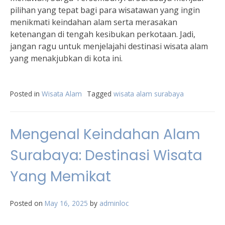
pilihan yang tepat bagi para wisatawan yang ingin
menikmati keindahan alam serta merasakan
ketenangan di tengah kesibukan perkotaan. Jadi,
jangan ragu untuk menjelajahi destinasi wisata alam
yang menakjubkan di kota ini.
Posted in
Wisata Alam
Tagged
wisata alam surabaya
Mengenal Keindahan Alam
Surabaya: Destinasi Wisata
Yang Memikat
Posted on
May 16, 2025
by
adminloc