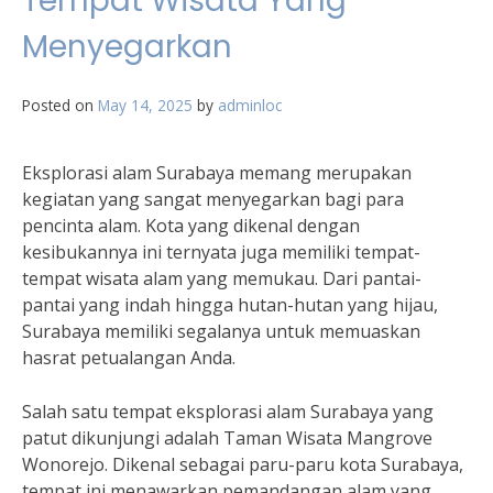
Tempat Wisata Yang
Menyegarkan
Posted on
May 14, 2025
by
adminloc
Eksplorasi alam Surabaya memang merupakan
kegiatan yang sangat menyegarkan bagi para
pencinta alam. Kota yang dikenal dengan
kesibukannya ini ternyata juga memiliki tempat-
tempat wisata alam yang memukau. Dari pantai-
pantai yang indah hingga hutan-hutan yang hijau,
Surabaya memiliki segalanya untuk memuaskan
hasrat petualangan Anda.
Salah satu tempat eksplorasi alam Surabaya yang
patut dikunjungi adalah Taman Wisata Mangrove
Wonorejo. Dikenal sebagai paru-paru kota Surabaya,
tempat ini menawarkan pemandangan alam yang