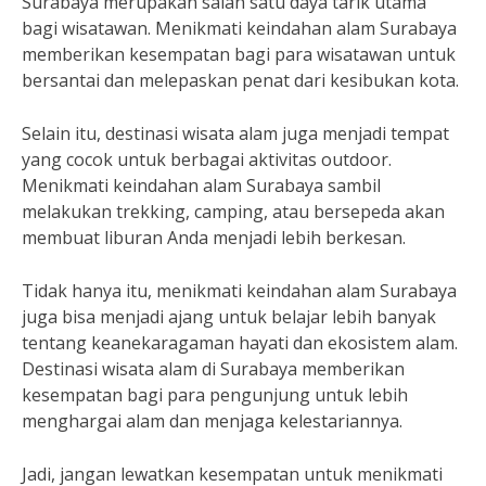
Surabaya merupakan salah satu daya tarik utama
bagi wisatawan. Menikmati keindahan alam Surabaya
memberikan kesempatan bagi para wisatawan untuk
bersantai dan melepaskan penat dari kesibukan kota.
Selain itu, destinasi wisata alam juga menjadi tempat
yang cocok untuk berbagai aktivitas outdoor.
Menikmati keindahan alam Surabaya sambil
melakukan trekking, camping, atau bersepeda akan
membuat liburan Anda menjadi lebih berkesan.
Tidak hanya itu, menikmati keindahan alam Surabaya
juga bisa menjadi ajang untuk belajar lebih banyak
tentang keanekaragaman hayati dan ekosistem alam.
Destinasi wisata alam di Surabaya memberikan
kesempatan bagi para pengunjung untuk lebih
menghargai alam dan menjaga kelestariannya.
Jadi, jangan lewatkan kesempatan untuk menikmati