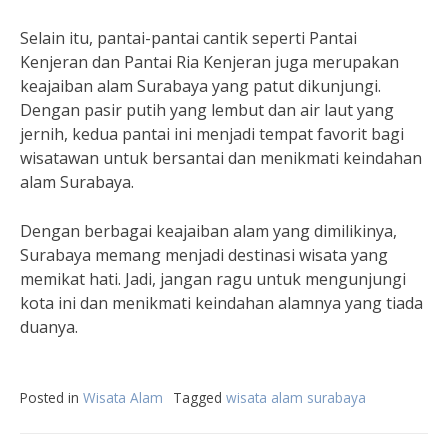
Selain itu, pantai-pantai cantik seperti Pantai
Kenjeran dan Pantai Ria Kenjeran juga merupakan
keajaiban alam Surabaya yang patut dikunjungi.
Dengan pasir putih yang lembut dan air laut yang
jernih, kedua pantai ini menjadi tempat favorit bagi
wisatawan untuk bersantai dan menikmati keindahan
alam Surabaya.
Dengan berbagai keajaiban alam yang dimilikinya,
Surabaya memang menjadi destinasi wisata yang
memikat hati. Jadi, jangan ragu untuk mengunjungi
kota ini dan menikmati keindahan alamnya yang tiada
duanya.
Posted in
Wisata Alam
Tagged
wisata alam surabaya