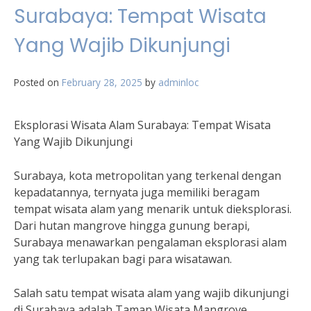
Surabaya: Tempat Wisata
Yang Wajib Dikunjungi
Posted on
February 28, 2025
by
adminloc
Eksplorasi Wisata Alam Surabaya: Tempat Wisata
Yang Wajib Dikunjungi
Surabaya, kota metropolitan yang terkenal dengan
kepadatannya, ternyata juga memiliki beragam
tempat wisata alam yang menarik untuk dieksplorasi.
Dari hutan mangrove hingga gunung berapi,
Surabaya menawarkan pengalaman eksplorasi alam
yang tak terlupakan bagi para wisatawan.
Salah satu tempat wisata alam yang wajib dikunjungi
di Surabaya adalah Taman Wisata Mangrove