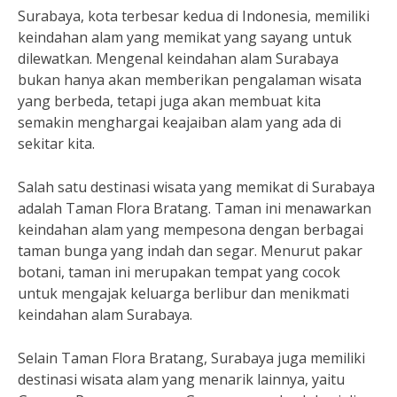
Surabaya, kota terbesar kedua di Indonesia, memiliki
keindahan alam yang memikat yang sayang untuk
dilewatkan. Mengenal keindahan alam Surabaya
bukan hanya akan memberikan pengalaman wisata
yang berbeda, tetapi juga akan membuat kita
semakin menghargai keajaiban alam yang ada di
sekitar kita.
Salah satu destinasi wisata yang memikat di Surabaya
adalah Taman Flora Bratang. Taman ini menawarkan
keindahan alam yang mempesona dengan berbagai
taman bunga yang indah dan segar. Menurut pakar
botani, taman ini merupakan tempat yang cocok
untuk mengajak keluarga berlibur dan menikmati
keindahan alam Surabaya.
Selain Taman Flora Bratang, Surabaya juga memiliki
destinasi wisata alam yang menarik lainnya, yaitu