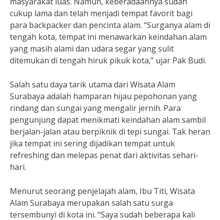
masyarakat luas. Namun, keberadaannya sudah
cukup lama dan telah menjadi tempat favorit bagi
para backpacker dan pencinta alam. “Surganya alam di
tengah kota, tempat ini menawarkan keindahan alam
yang masih alami dan udara segar yang sulit
ditemukan di tengah hiruk pikuk kota,” ujar Pak Budi.
Salah satu daya tarik utama dari Wisata Alam
Surabaya adalah hamparan hijau pepohonan yang
rindang dan sungai yang mengalir jernih. Para
pengunjung dapat menikmati keindahan alam sambil
berjalan-jalan atau berpiknik di tepi sungai. Tak heran
jika tempat ini sering dijadikan tempat untuk
refreshing dan melepas penat dari aktivitas sehari-
hari.
Menurut seorang penjelajah alam, Ibu Titi, Wisata
Alam Surabaya merupakan salah satu surga
tersembunyi di kota ini. “Saya sudah beberapa kali