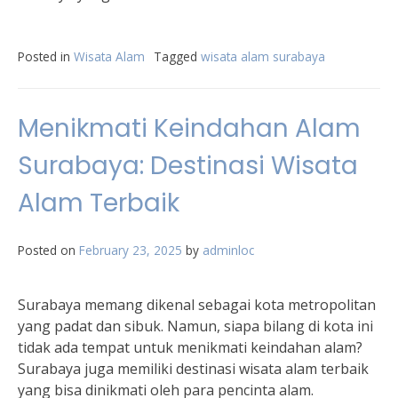
Posted in
Wisata Alam
Tagged
wisata alam surabaya
Menikmati Keindahan Alam
Surabaya: Destinasi Wisata
Alam Terbaik
Posted on
February 23, 2025
by
adminloc
Surabaya memang dikenal sebagai kota metropolitan
yang padat dan sibuk. Namun, siapa bilang di kota ini
tidak ada tempat untuk menikmati keindahan alam?
Surabaya juga memiliki destinasi wisata alam terbaik
yang bisa dinikmati oleh para pencinta alam.