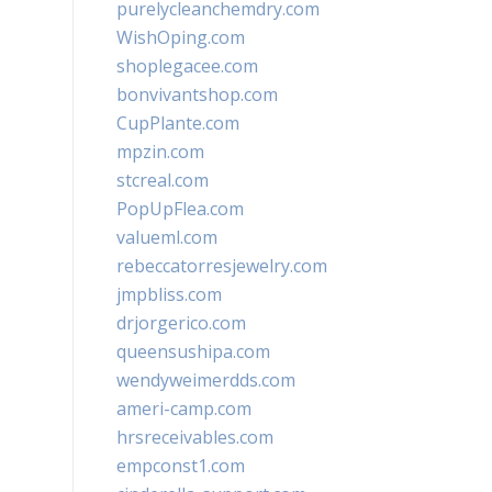
purelycleanchemdry.com
WishOping.com
shoplegacee.com
bonvivantshop.com
CupPlante.com
mpzin.com
stcreal.com
PopUpFlea.com
valueml.com
rebeccatorresjewelry.com
jmpbliss.com
drjorgerico.com
queensushipa.com
wendyweimerdds.com
ameri-camp.com
hrsreceivables.com
empconst1.com