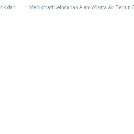
rik dan
Menikmati Keindahan Alam Wisata Air Terjun