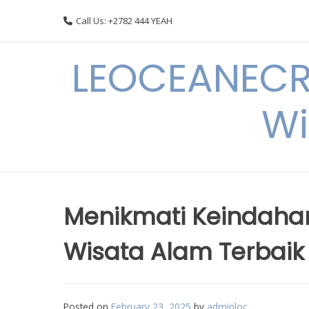
Skip
Call Us: +2782 444 YEAH
to
content
LEOCEANECRE
Wi
Menikmati Keindahan
Wisata Alam Terbaik
Posted on
February 23, 2025
by
adminloc