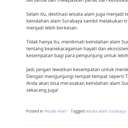
bersantai dan melepaskan penat dari kesibuka
Selain itu, destinasi wisata alam juga menjadi
keindahan alam Surabaya sambil melakukan tr
menjadi lebih berkesan.
Tidak hanya itu, menikmati keindahan alam Sur
tentang keanekaragaman hayati dan ekosistem
kesempatan bagi para pengunjung untuk lebih
Jadi, jangan lewatkan kesempatan untuk menikm
Dengan mengunjungi tempat-tempat seperti T
Anda akan bisa merasakan keindahan alam Su
sekarang juga!
Posted in
Wisata Alam
Tagged
wisata alam surabaya