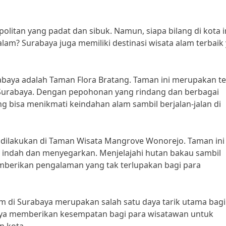
litan yang padat dan sibuk. Namun, siapa bilang di kota i
lam? Surabaya juga memiliki destinasi wisata alam terbaik
urabaya adalah Taman Flora Bratang. Taman ini merupakan 
Surabaya. Dengan pepohonan yang rindang dan berbagai
bisa menikmati keindahan alam sambil berjalan-jalan di
 dilakukan di Taman Wisata Mangrove Wonorejo. Taman ini
ndah dan menyegarkan. Menjelajahi hutan bakau sambil
berikan pengalaman yang tak terlupakan bagi para
am di Surabaya merupakan salah satu daya tarik utama bagi
ya memberikan kesempatan bagi para wisatawan untuk