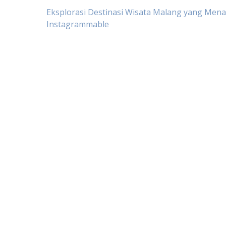
Post
Eksplorasi Destinasi Wisata Malang yang Mena
Instagrammable
navigation