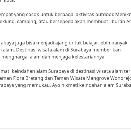
n kota.
 tempat yang cocok untuk berbagai aktivitas outdoor. Menik
ekking, camping, atau bersepeda akan membuat liburan A
abaya juga bisa menjadi ajang untuk belajar lebih banyak
 alam. Destinasi wisata alam di Surabaya memberikan
 menghargai alam dan menjaga kelestariannya.
ati keindahan alam Surabaya di destinasi wisata alam ter
aman Flora Bratang dan Taman Wisata Mangrove Wonorejo
rabaya yang memukau. Ayo nikmati keindahan alam Surab