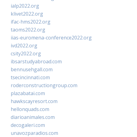
ialp2022.org
klivet2022.org
ifac-hms2022.org
taoms2022.org
iias-euromena-conference2022.org
ivd2022.org
csity2022.org
ibsarstudyabroad.com
bennusehgall.com
tsecincinnati.com
roderconstructiongroup.com
plazabatai.com
hawkscayresort.com
hellonquads.com
diarioanimales.com
decogaleri.com
unavozparadios.com