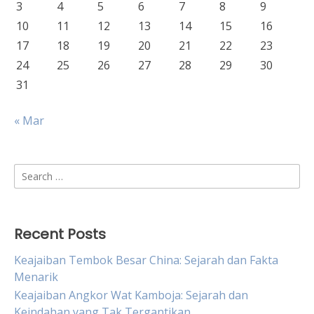
3
4
5
6
7
8
9
10
11
12
13
14
15
16
17
18
19
20
21
22
23
24
25
26
27
28
29
30
31
« Mar
Search
for:
Recent Posts
Keajaiban Tembok Besar China: Sejarah dan Fakta
Menarik
Keajaiban Angkor Wat Kamboja: Sejarah dan
Keindahan yang Tak Tergantikan