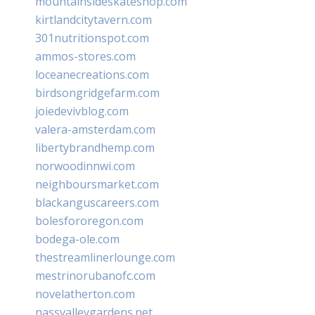
mountainsideskateshop.com
kirtlandcitytavern.com
301nutritionspot.com
ammos-stores.com
loceanecreations.com
birdsongridgefarm.com
joiedevivblog.com
valera-amsterdam.com
libertybrandhemp.com
norwoodinnwi.com
neighboursmarket.com
blackanguscareers.com
bolesfororegon.com
bodega-ole.com
thestreamlinerlounge.com
mestrinorubanofc.com
novelatherton.com
nassvalleygardens.net