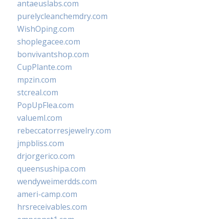
antaeuslabs.com
purelycleanchemdry.com
WishOping.com
shoplegacee.com
bonvivantshop.com
CupPlante.com
mpzin.com
stcreal.com
PopUpFlea.com
valueml.com
rebeccatorresjewelry.com
jmpbliss.com
drjorgerico.com
queensushipa.com
wendyweimerdds.com
ameri-camp.com
hrsreceivables.com