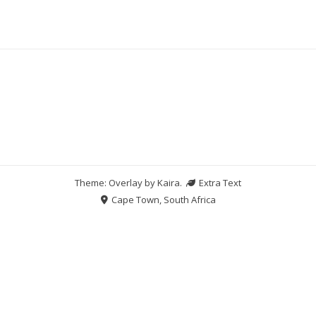
Theme: Overlay by
Kaira
.
Extra Text
Cape Town, South Africa