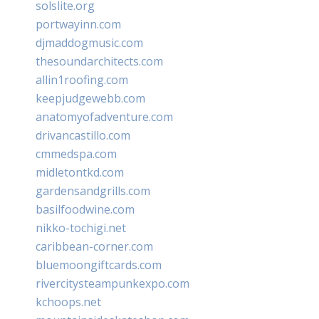
solslite.org
portwayinn.com
djmaddogmusic.com
thesoundarchitects.com
allin1roofing.com
keepjudgewebb.com
anatomyofadventure.com
drivancastillo.com
cmmedspa.com
midletontkd.com
gardensandgrills.com
basilfoodwine.com
nikko-tochigi.net
caribbean-corner.com
bluemoongiftcards.com
rivercitysteampunkexpo.com
kchoops.net