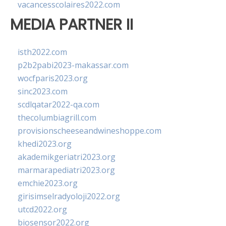
vacancesscolaires2022.com
MEDIA PARTNER II
isth2022.com
p2b2pabi2023-makassar.com
wocfparis2023.org
sinc2023.com
scdlqatar2022-qa.com
thecolumbiagrill.com
provisionscheeseandwineshoppe.com
khedi2023.org
akademikgeriatri2023.org
marmarapediatri2023.org
emchie2023.org
girisimselradyoloji2022.org
utcd2022.org
biosensor2022.org