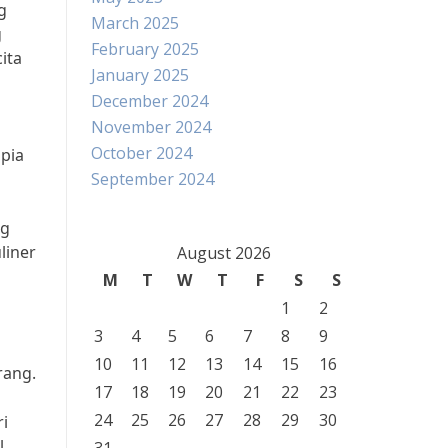
g
March 2025
g
February 2025
ita
January 2025
December 2024
November 2024
October 2024
pia
September 2024
ng
liner
August 2026
M
T
W
T
F
S
S
1
2
3
4
5
6
7
8
9
10
11
12
13
14
15
16
rang.
17
18
19
20
21
22
23
24
25
26
27
28
29
30
ri
l