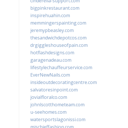
cinderella-support.com
bigpinkrestaurant.com
inspirehuahin.com
memmingerspainting.com
jeremypbeasley.com
thesandwichdepotcos.com
drgiggleshouseofpain.com
hotflashdesigns.com
garagenadeau.com
lifestylechauffeurservice.com
EverNewNails.com
insideoutdecoratingcentre.com
salvatoresinpoint.com
jovialfloralco.com
johnlscotthometeam.com
u-seehomes.com
watersportslagonissi.com
mischieffashion.com