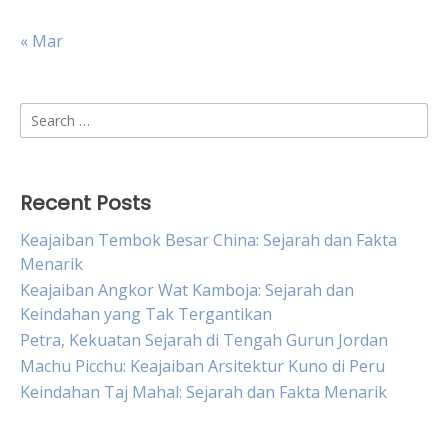
« Mar
Search
for:
Recent Posts
Keajaiban Tembok Besar China: Sejarah dan Fakta
Menarik
Keajaiban Angkor Wat Kamboja: Sejarah dan
Keindahan yang Tak Tergantikan
Petra, Kekuatan Sejarah di Tengah Gurun Jordan
Machu Picchu: Keajaiban Arsitektur Kuno di Peru
Keindahan Taj Mahal: Sejarah dan Fakta Menarik