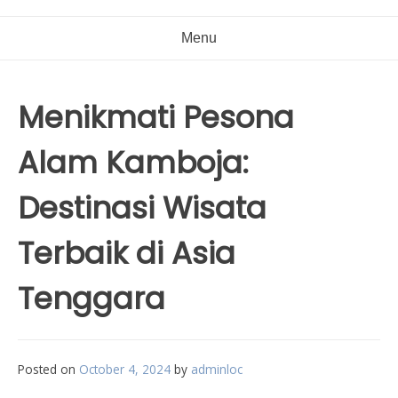
Menu
Menikmati Pesona
Alam Kamboja:
Destinasi Wisata
Terbaik di Asia
Tenggara
Posted on
October 4, 2024
by
adminloc