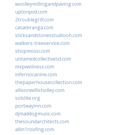
woolleymillingandpaving.com
uptonpvd.com
2troublegrill.com
casateranga.com
sticksandstonesstudiooh.com
walkers-treeservice.com
shopmossi.com
untamedcollectivesd.com
mxpwellness.com
infernocanine.com
thepaperhousecollection.com
allisonwillisholley.com
solslite.org
portwayinn.com
djmaddogmusic.com
thesoundarchitects.com
allin1roofing.com