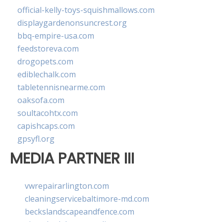
official-kelly-toys-squishmallows.com
displaygardenonsuncrest.org
bbq-empire-usa.com
feedstoreva.com
drogopets.com
ediblechalk.com
tabletennisnearme.com
oaksofa.com
soultacohtx.com
capishcaps.com
gpsyfl.org
MEDIA PARTNER III
vwrepairarlington.com
cleaningservicebaltimore-md.com
beckslandscapeandfence.com