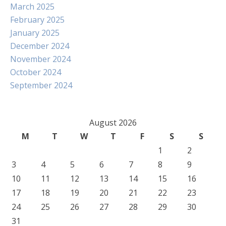
March 2025
February 2025
January 2025
December 2024
November 2024
October 2024
September 2024
August 2026
M
T
W
T
F
S
S
1
2
3
4
5
6
7
8
9
10
11
12
13
14
15
16
17
18
19
20
21
22
23
24
25
26
27
28
29
30
31