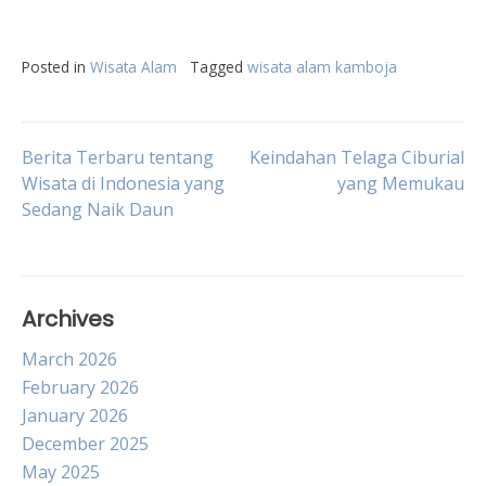
Posted in
Wisata Alam
Tagged
wisata alam kamboja
Post
Berita Terbaru tentang
Keindahan Telaga Ciburial
Wisata di Indonesia yang
yang Memukau
Sedang Naik Daun
navigation
Archives
March 2026
February 2026
January 2026
December 2025
May 2025