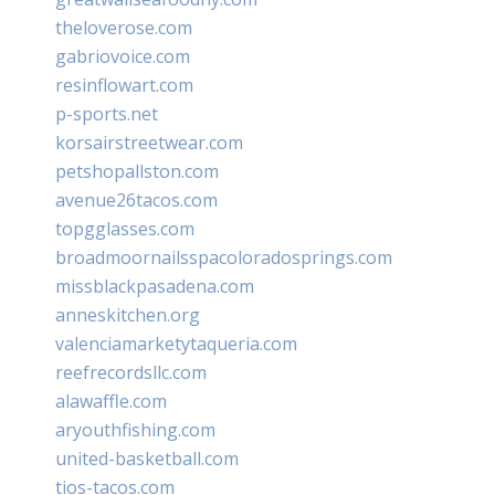
theloverose.com
gabriovoice.com
resinflowart.com
p-sports.net
korsairstreetwear.com
petshopallston.com
avenue26tacos.com
topgglasses.com
broadmoornailsspacoloradosprings.com
missblackpasadena.com
anneskitchen.org
valenciamarketytaqueria.com
reefrecordsllc.com
alawaffle.com
aryouthfishing.com
united-basketball.com
tios-tacos.com