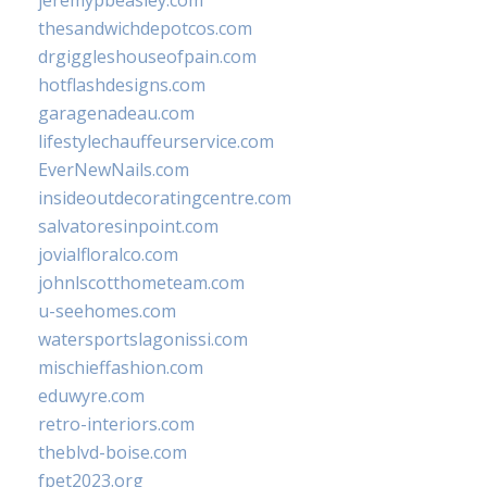
jeremypbeasley.com
thesandwichdepotcos.com
drgiggleshouseofpain.com
hotflashdesigns.com
garagenadeau.com
lifestylechauffeurservice.com
EverNewNails.com
insideoutdecoratingcentre.com
salvatoresinpoint.com
jovialfloralco.com
johnlscotthometeam.com
u-seehomes.com
watersportslagonissi.com
mischieffashion.com
eduwyre.com
retro-interiors.com
theblvd-boise.com
fpet2023.org