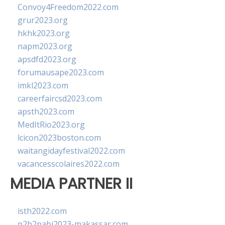
Convoy4Freedom2022.com
grur2023.org
hkhk2023.org
napm2023.org
apsdfd2023.org
forumausape2023.com
imkl2023.com
careerfaircsd2023.com
apsth2023.com
MedItRio2023.org
lcicon2023boston.com
waitangidayfestival2022.com
vacancesscolaires2022.com
MEDIA PARTNER II
isth2022.com
p2b2pabi2023-makassar.com