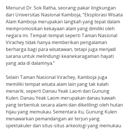
Menurut Dr. Sok Ratha, seorang pakar lingkungan
dari Universitas Nasional Kamboja, “Eksplorasi Wisata
Alam Kamboja merupakan langkah yang tepat dalam
mempromosikan kekayaan alam yang dimiliki oleh
negara ini. Tempat-tempat seperti Taman Nasional
Virachey tidak hanya memberikan pengalaman
berharga bagi para wisatawan, tetapi juga menjadi
sarana untuk melindungi keanekaragaman hayati
yang ada di dalamnya.”
Selain Taman Nasional Virachey, Kamboja juga
memiliki tempat wisata alam lain yang tak kalah
menarik, seperti Danau Yeak Laom dan Gunung
Kulen. Danau Yeak Laom merupakan danau kawah
yang terbentuk secara alami dan dikelilingi oleh hutan
hijau yang memukau. Sementara itu, Gunung Kulen
menawarkan pemandangan air terjun yang
spektakuler dan situs-situs arkeologi yang memukau.