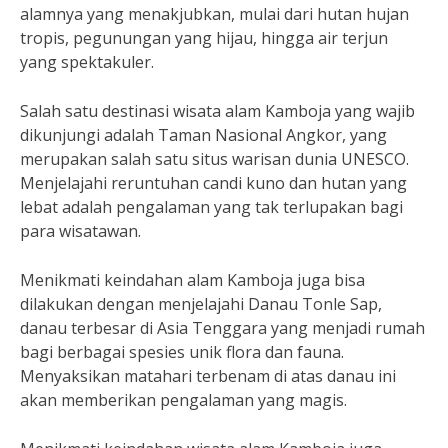
alamnya yang menakjubkan, mulai dari hutan hujan
tropis, pegunungan yang hijau, hingga air terjun
yang spektakuler.
Salah satu destinasi wisata alam Kamboja yang wajib
dikunjungi adalah Taman Nasional Angkor, yang
merupakan salah satu situs warisan dunia UNESCO.
Menjelajahi reruntuhan candi kuno dan hutan yang
lebat adalah pengalaman yang tak terlupakan bagi
para wisatawan.
Menikmati keindahan alam Kamboja juga bisa
dilakukan dengan menjelajahi Danau Tonle Sap,
danau terbesar di Asia Tenggara yang menjadi rumah
bagi berbagai spesies unik flora dan fauna.
Menyaksikan matahari terbenam di atas danau ini
akan memberikan pengalaman yang magis.