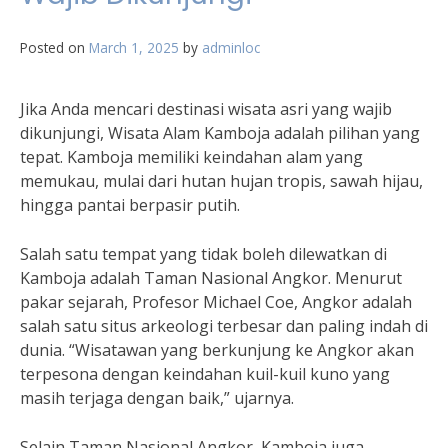
Posted on
March 1, 2025
by
adminloc
Jika Anda mencari destinasi wisata asri yang wajib
dikunjungi, Wisata Alam Kamboja adalah pilihan yang
tepat. Kamboja memiliki keindahan alam yang
memukau, mulai dari hutan hujan tropis, sawah hijau,
hingga pantai berpasir putih.
Salah satu tempat yang tidak boleh dilewatkan di
Kamboja adalah Taman Nasional Angkor. Menurut
pakar sejarah, Profesor Michael Coe, Angkor adalah
salah satu situs arkeologi terbesar dan paling indah di
dunia. “Wisatawan yang berkunjung ke Angkor akan
terpesona dengan keindahan kuil-kuil kuno yang
masih terjaga dengan baik,” ujarnya.
Selain Taman Nasional Angkor, Kamboja juga