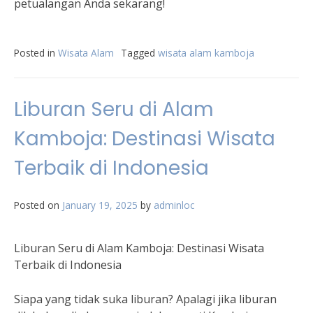
petualangan Anda sekarang!
Posted in
Wisata Alam
Tagged
wisata alam kamboja
Liburan Seru di Alam
Kamboja: Destinasi Wisata
Terbaik di Indonesia
Posted on
January 19, 2025
by
adminloc
Liburan Seru di Alam Kamboja: Destinasi Wisata
Terbaik di Indonesia
Siapa yang tidak suka liburan? Apalagi jika liburan