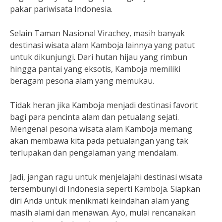
pakar pariwisata Indonesia.
Selain Taman Nasional Virachey, masih banyak
destinasi wisata alam Kamboja lainnya yang patut
untuk dikunjungi. Dari hutan hijau yang rimbun
hingga pantai yang eksotis, Kamboja memiliki
beragam pesona alam yang memukau.
Tidak heran jika Kamboja menjadi destinasi favorit
bagi para pencinta alam dan petualang sejati.
Mengenal pesona wisata alam Kamboja memang
akan membawa kita pada petualangan yang tak
terlupakan dan pengalaman yang mendalam.
Jadi, jangan ragu untuk menjelajahi destinasi wisata
tersembunyi di Indonesia seperti Kamboja. Siapkan
diri Anda untuk menikmati keindahan alam yang
masih alami dan menawan. Ayo, mulai rencanakan