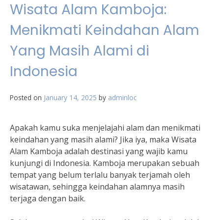
Wisata Alam Kamboja:
Menikmati Keindahan Alam
Yang Masih Alami di
Indonesia
Posted on
January 14, 2025
by
adminloc
Apakah kamu suka menjelajahi alam dan menikmati
keindahan yang masih alami? Jika iya, maka Wisata
Alam Kamboja adalah destinasi yang wajib kamu
kunjungi di Indonesia. Kamboja merupakan sebuah
tempat yang belum terlalu banyak terjamah oleh
wisatawan, sehingga keindahan alamnya masih
terjaga dengan baik.