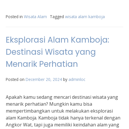
Posted in
Wisata Alam
Tagged
wisata alam kamboja
Eksplorasi Alam Kamboja:
Destinasi Wisata yang
Menarik Perhatian
Posted on
December 20, 2024
by
adminloc
Apakah kamu sedang mencari destinasi wisata yang
menarik perhatian? Mungkin kamu bisa
mempertimbangkan untuk melakukan eksplorasi
alam Kamboja. Kamboja tidak hanya terkenal dengan
Angkor Wat, tapi juga memiliki keindahan alam yang