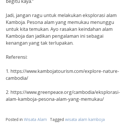
begitu kaya.”
Jadi, jangan ragu untuk melakukan eksplorasi alam
Kamboja. Pesona alam yang memukau menunggu
untuk kita temukan. Ayo rasakan keindahan alam
Kamboja dan jadikan pengalaman ini sebagai
kenangan yang tak terlupakan.
Referensi:
1. https://www.kambojatourism.com/explore-nature-
cambodia/
2. https://www.greenpeace.org/cambodia/eksplorasi-
alam-kamboja-pesona-alam-yang-memukau/
Posted in
Wisata Alam
Tagged
wisata alam kamboja