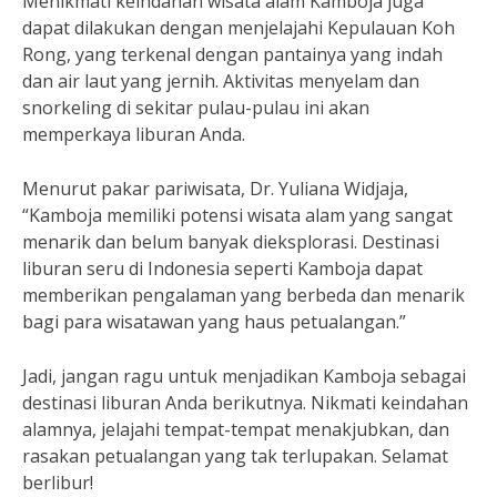
Menikmati keindahan wisata alam Kamboja juga
dapat dilakukan dengan menjelajahi Kepulauan Koh
Rong, yang terkenal dengan pantainya yang indah
dan air laut yang jernih. Aktivitas menyelam dan
snorkeling di sekitar pulau-pulau ini akan
memperkaya liburan Anda.
Menurut pakar pariwisata, Dr. Yuliana Widjaja,
“Kamboja memiliki potensi wisata alam yang sangat
menarik dan belum banyak dieksplorasi. Destinasi
liburan seru di Indonesia seperti Kamboja dapat
memberikan pengalaman yang berbeda dan menarik
bagi para wisatawan yang haus petualangan.”
Jadi, jangan ragu untuk menjadikan Kamboja sebagai
destinasi liburan Anda berikutnya. Nikmati keindahan
alamnya, jelajahi tempat-tempat menakjubkan, dan
rasakan petualangan yang tak terlupakan. Selamat
berlibur!