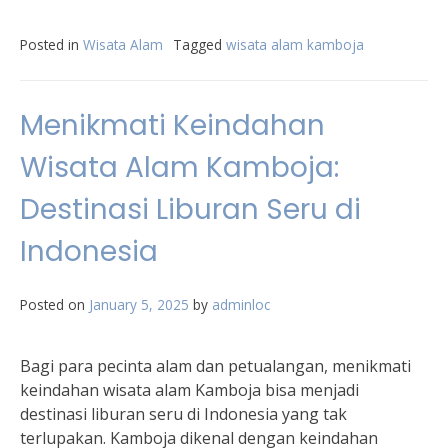
Posted in
Wisata Alam
Tagged
wisata alam kamboja
Menikmati Keindahan
Wisata Alam Kamboja:
Destinasi Liburan Seru di
Indonesia
Posted on
January 5, 2025
by
adminloc
Bagi para pecinta alam dan petualangan, menikmati
keindahan wisata alam Kamboja bisa menjadi
destinasi liburan seru di Indonesia yang tak
terlupakan. Kamboja dikenal dengan keindahan