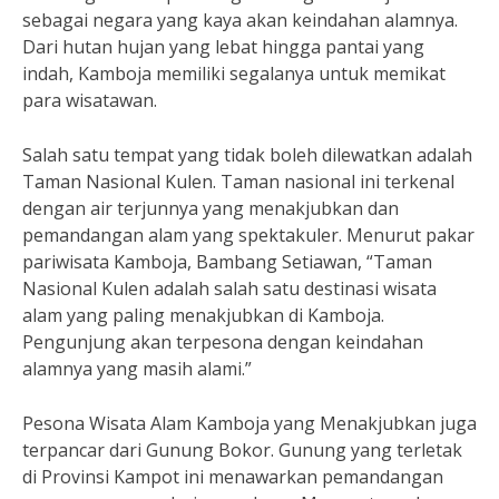
sebagai negara yang kaya akan keindahan alamnya.
Dari hutan hujan yang lebat hingga pantai yang
indah, Kamboja memiliki segalanya untuk memikat
para wisatawan.
Salah satu tempat yang tidak boleh dilewatkan adalah
Taman Nasional Kulen. Taman nasional ini terkenal
dengan air terjunnya yang menakjubkan dan
pemandangan alam yang spektakuler. Menurut pakar
pariwisata Kamboja, Bambang Setiawan, “Taman
Nasional Kulen adalah salah satu destinasi wisata
alam yang paling menakjubkan di Kamboja.
Pengunjung akan terpesona dengan keindahan
alamnya yang masih alami.”
Pesona Wisata Alam Kamboja yang Menakjubkan juga
terpancar dari Gunung Bokor. Gunung yang terletak
di Provinsi Kampot ini menawarkan pemandangan