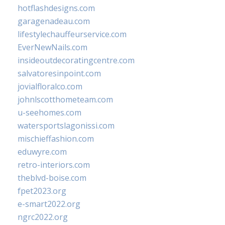
hotflashdesigns.com
garagenadeau.com
lifestylechauffeurservice.com
EverNewNails.com
insideoutdecoratingcentre.com
salvatoresinpoint.com
jovialfloralco.com
johnlscotthometeam.com
u-seehomes.com
watersportslagonissi.com
mischieffashion.com
eduwyre.com
retro-interiors.com
theblvd-boise.com
fpet2023.org
e-smart2022.org
ngrc2022.org