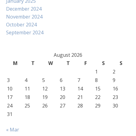
January 2025
December 2024
November 2024
October 2024
September 2024
August 2026
M
T
W
T
F
S
S
1
2
3
4
5
6
7
8
9
10
11
12
13
14
15
16
17
18
19
20
21
22
23
24
25
26
27
28
29
30
31
« Mar