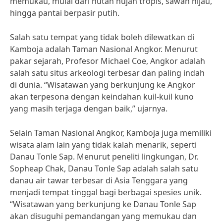
memukau, mulai dari hutan hujan tropis, sawah hijau,
hingga pantai berpasir putih.
Salah satu tempat yang tidak boleh dilewatkan di
Kamboja adalah Taman Nasional Angkor. Menurut
pakar sejarah, Profesor Michael Coe, Angkor adalah
salah satu situs arkeologi terbesar dan paling indah
di dunia. “Wisatawan yang berkunjung ke Angkor
akan terpesona dengan keindahan kuil-kuil kuno
yang masih terjaga dengan baik,” ujarnya.
Selain Taman Nasional Angkor, Kamboja juga memiliki
wisata alam lain yang tidak kalah menarik, seperti
Danau Tonle Sap. Menurut peneliti lingkungan, Dr.
Sopheap Chak, Danau Tonle Sap adalah salah satu
danau air tawar terbesar di Asia Tenggara yang
menjadi tempat tinggal bagi berbagai spesies unik.
“Wisatawan yang berkunjung ke Danau Tonle Sap
akan disuguhi pemandangan yang memukau dan