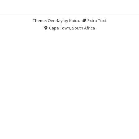
Theme: Overlay by
Kaira
.
Extra Text
Cape Town, South Africa