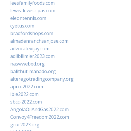
leesfamilyfoods.com
lewis-lewis-cpas.com
eleontennis.com
cyetus.com
bradfordshops.com
almadenranchsanjose.com
advocatevijay.com
adlibilimler2023.com
naswwebed.org
balithut-manado.org
alteregotradingcompany.org
aprce2022.com
ibie2022.com
sbcc-2022.com
AngolaOilAndGas2022.com
Convoy4Freedom2022.com
grur2023.org