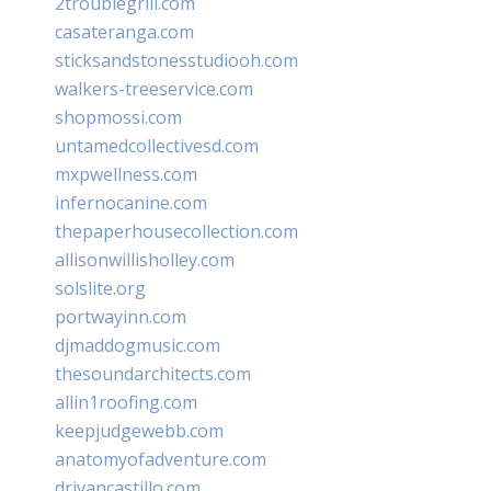
2troublegrill.com
casateranga.com
sticksandstonesstudiooh.com
walkers-treeservice.com
shopmossi.com
untamedcollectivesd.com
mxpwellness.com
infernocanine.com
thepaperhousecollection.com
allisonwillisholley.com
solslite.org
portwayinn.com
djmaddogmusic.com
thesoundarchitects.com
allin1roofing.com
keepjudgewebb.com
anatomyofadventure.com
drivancastillo.com