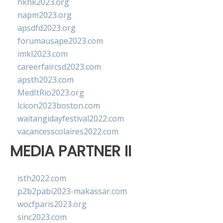
hkhk2023.org
napm2023.org
apsdfd2023.org
forumausape2023.com
imkl2023.com
careerfaircsd2023.com
apsth2023.com
MedItRio2023.org
lcicon2023boston.com
waitangidayfestival2022.com
vacancesscolaires2022.com
MEDIA PARTNER II
isth2022.com
p2b2pabi2023-makassar.com
wocfparis2023.org
sinc2023.com