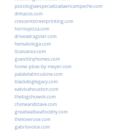
psicologiaespecializadaencampeche.com
dmtacos.com
crescentstreetprinting.com
hornopizza.com
driveadragster.com
hematologa.com
lizaivanov.com
guesttinyhomes.com
home-plow-by-meyer.com
palatelatincuisine.com
blackdoglegacy.com
eatvivahouston.com
thebigshowok.com
chimeandstave.com
greatwallseafoodny.com
theloverose.com
gabriovoice.com