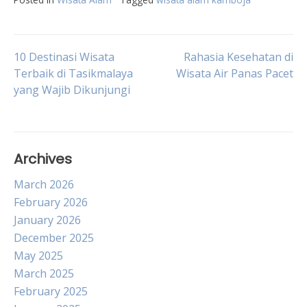
Post
10 Destinasi Wisata
Rahasia Kesehatan di
Terbaik di Tasikmalaya
Wisata Air Panas Pacet
yang Wajib Dikunjungi
navigation
Archives
March 2026
February 2026
January 2026
December 2025
May 2025
March 2025
February 2025