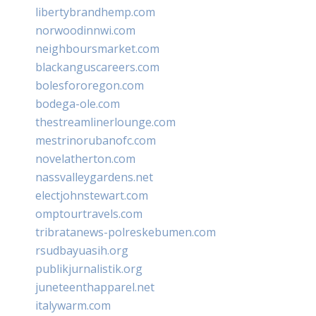
libertybrandhemp.com
norwoodinnwi.com
neighboursmarket.com
blackanguscareers.com
bolesfororegon.com
bodega-ole.com
thestreamlinerlounge.com
mestrinorubanofc.com
novelatherton.com
nassvalleygardens.net
electjohnstewart.com
omptourtravels.com
tribratanews-polreskebumen.com
rsudbayuasih.org
publikjurnalistik.org
juneteenthapparel.net
italywarm.com