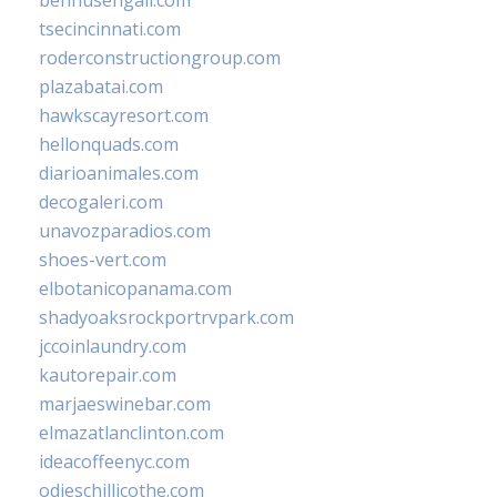
bennusehgall.com
tsecincinnati.com
roderconstructiongroup.com
plazabatai.com
hawkscayresort.com
hellonquads.com
diarioanimales.com
decogaleri.com
unavozparadios.com
shoes-vert.com
elbotanicopanama.com
shadyoaksrockportrvpark.com
jccoinlaundry.com
kautorepair.com
marjaeswinebar.com
elmazatlanclinton.com
ideacoffeenyc.com
odieschillicothe.com