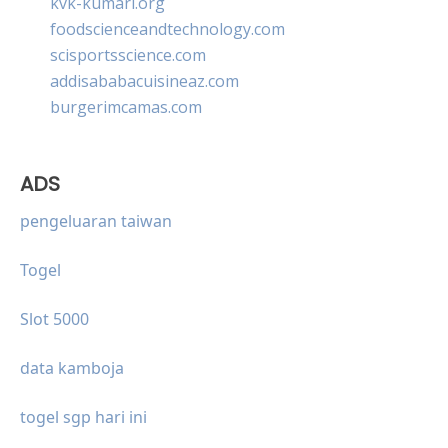
kvk-kumari.org
foodscienceandtechnology.com
scisportsscience.com
addisababacuisineaz.com
burgerimcamas.com
ADS
pengeluaran taiwan
Togel
Slot 5000
data kamboja
togel sgp hari ini