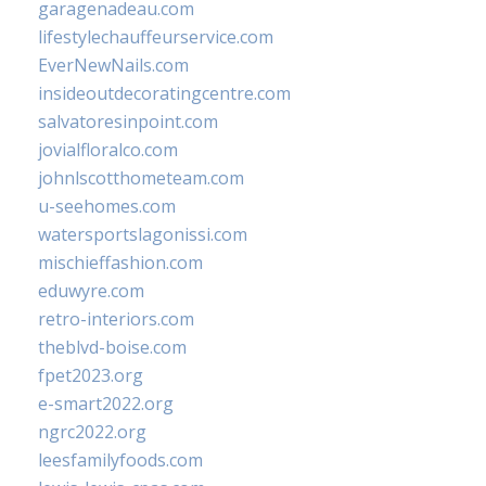
garagenadeau.com
lifestylechauffeurservice.com
EverNewNails.com
insideoutdecoratingcentre.com
salvatoresinpoint.com
jovialfloralco.com
johnlscotthometeam.com
u-seehomes.com
watersportslagonissi.com
mischieffashion.com
eduwyre.com
retro-interiors.com
theblvd-boise.com
fpet2023.org
e-smart2022.org
ngrc2022.org
leesfamilyfoods.com