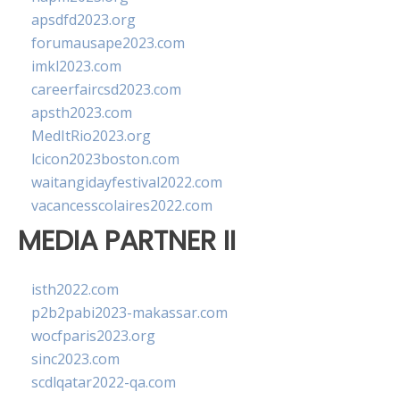
apsdfd2023.org
forumausape2023.com
imkl2023.com
careerfaircsd2023.com
apsth2023.com
MedItRio2023.org
lcicon2023boston.com
waitangidayfestival2022.com
vacancesscolaires2022.com
MEDIA PARTNER II
isth2022.com
p2b2pabi2023-makassar.com
wocfparis2023.org
sinc2023.com
scdlqatar2022-qa.com