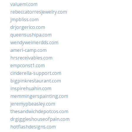
valueml.com
rebeccatorresjewelry.com
jmpbliss.com
drjorgerico.com
queensushipa.com
wendyweimerdds.com
ameri-camp.com
hrsreceivables.com
empconst1.com
cinderella-support.com
bigpinkrestaurant.com
inspirehuahin.com
memmingerspainting.com
jeremypbeasley.com
thesandwichdepotcos.com
drgiggleshouseofpain.com
hotflashdesigns.com