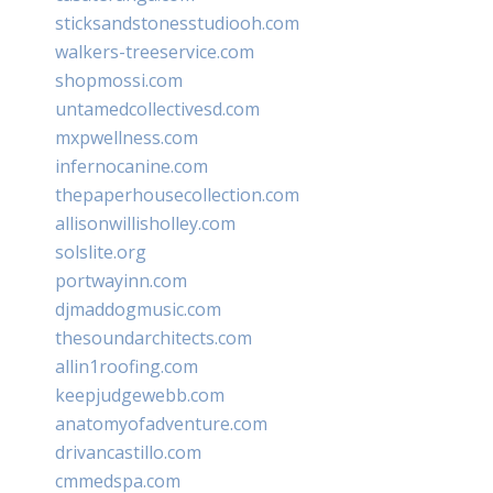
sticksandstonesstudiooh.com
walkers-treeservice.com
shopmossi.com
untamedcollectivesd.com
mxpwellness.com
infernocanine.com
thepaperhousecollection.com
allisonwillisholley.com
solslite.org
portwayinn.com
djmaddogmusic.com
thesoundarchitects.com
allin1roofing.com
keepjudgewebb.com
anatomyofadventure.com
drivancastillo.com
cmmedspa.com