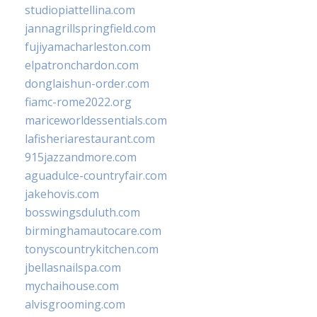
studiopiattellina.com
jannagrillspringfield.com
fujiyamacharleston.com
elpatronchardon.com
donglaishun-order.com
fiamc-rome2022.org
mariceworldessentials.com
lafisheriarestaurant.com
915jazzandmore.com
aguadulce-countryfair.com
jakehovis.com
bosswingsduluth.com
birminghamautocare.com
tonyscountrykitchen.com
jbellasnailspa.com
mychaihouse.com
alvisgrooming.com