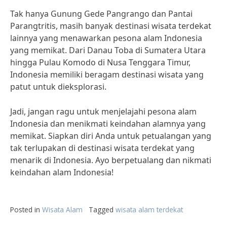
Tak hanya Gunung Gede Pangrango dan Pantai
Parangtritis, masih banyak destinasi wisata terdekat
lainnya yang menawarkan pesona alam Indonesia
yang memikat. Dari Danau Toba di Sumatera Utara
hingga Pulau Komodo di Nusa Tenggara Timur,
Indonesia memiliki beragam destinasi wisata yang
patut untuk dieksplorasi.
Jadi, jangan ragu untuk menjelajahi pesona alam
Indonesia dan menikmati keindahan alamnya yang
memikat. Siapkan diri Anda untuk petualangan yang
tak terlupakan di destinasi wisata terdekat yang
menarik di Indonesia. Ayo berpetualang dan nikmati
keindahan alam Indonesia!
Posted in
Wisata Alam
Tagged
wisata alam terdekat