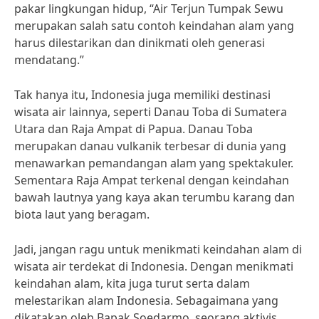
pakar lingkungan hidup, “Air Terjun Tumpak Sewu
merupakan salah satu contoh keindahan alam yang
harus dilestarikan dan dinikmati oleh generasi
mendatang.”
Tak hanya itu, Indonesia juga memiliki destinasi
wisata air lainnya, seperti Danau Toba di Sumatera
Utara dan Raja Ampat di Papua. Danau Toba
merupakan danau vulkanik terbesar di dunia yang
menawarkan pemandangan alam yang spektakuler.
Sementara Raja Ampat terkenal dengan keindahan
bawah lautnya yang kaya akan terumbu karang dan
biota laut yang beragam.
Jadi, jangan ragu untuk menikmati keindahan alam di
wisata air terdekat di Indonesia. Dengan menikmati
keindahan alam, kita juga turut serta dalam
melestarikan alam Indonesia. Sebagaimana yang
dikatakan oleh Bapak Soedarmo, seorang aktivis