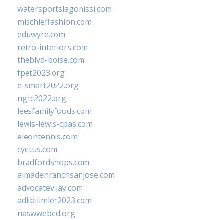
watersportslagonissi.com
mischieffashion.com
eduwyre.com
retro-interiors.com
theblvd-boise.com
fpet2023.org
e-smart2022.org
ngrc2022.org
leesfamilyfoods.com
lewis-lewis-cpas.com
eleontennis.com
cyetus.com
bradfordshops.com
almadenranchsanjose.com
advocatevijay.com
adlibilimler2023.com
naswwebed.org