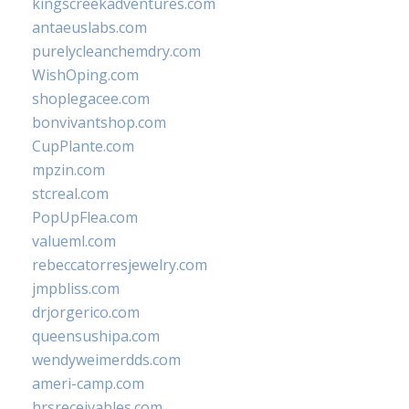
kingscreekadventures.com
antaeuslabs.com
purelycleanchemdry.com
WishOping.com
shoplegacee.com
bonvivantshop.com
CupPlante.com
mpzin.com
stcreal.com
PopUpFlea.com
valueml.com
rebeccatorresjewelry.com
jmpbliss.com
drjorgerico.com
queensushipa.com
wendyweimerdds.com
ameri-camp.com
hrsreceivables.com