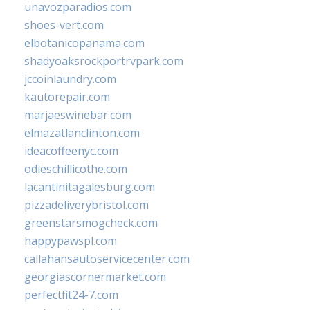
unavozparadios.com
shoes-vert.com
elbotanicopanama.com
shadyoaksrockportrvpark.com
jccoinlaundry.com
kautorepair.com
marjaeswinebar.com
elmazatlanclinton.com
ideacoffeenyc.com
odieschillicothe.com
lacantinitagalesburg.com
pizzadeliverybristol.com
greenstarsmogcheck.com
happypawspl.com
callahansautoservicecenter.com
georgiascornermarket.com
perfectfit24-7.com