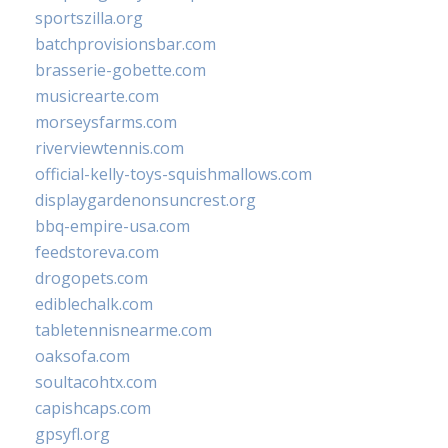
sportszilla.org
batchprovisionsbar.com
brasserie-gobette.com
musicrearte.com
morseysfarms.com
riverviewtennis.com
official-kelly-toys-squishmallows.com
displaygardenonsuncrest.org
bbq-empire-usa.com
feedstoreva.com
drogopets.com
ediblechalk.com
tabletennisnearme.com
oaksofa.com
soultacohtx.com
capishcaps.com
gpsyfl.org