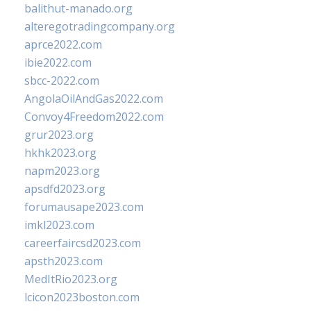
balithut-manado.org
alteregotradingcompany.org
aprce2022.com
ibie2022.com
sbcc-2022.com
AngolaOilAndGas2022.com
Convoy4Freedom2022.com
grur2023.org
hkhk2023.org
napm2023.org
apsdfd2023.org
forumausape2023.com
imkl2023.com
careerfaircsd2023.com
apsth2023.com
MedItRio2023.org
lcicon2023boston.com