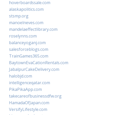
hoverboardssale.com
alaskapolitics.com
stsmp.org
manoelneves.com
mandelaeffectlibrary.com
roselynns.com
balanceyoganj.com
salesforceblogs.com
TrainGames365.com
BaytownEvaCationRentals.com
JabalpurCakeDelivery.com
halobjd.com
intelligenceqatar.com
PikaPikaApp.com
takecareofbusinessdfw.org
HamadaOfJapan.com
VersifyLifestyle.com