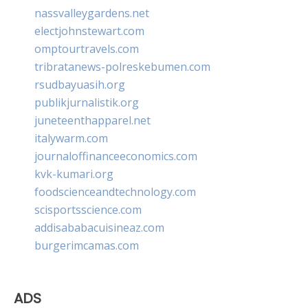
nassvalleygardens.net
electjohnstewart.com
omptourtravels.com
tribratanews-polreskebumen.com
rsudbayuasih.org
publikjurnalistik.org
juneteenthapparel.net
italywarm.com
journaloffinanceeconomics.com
kvk-kumari.org
foodscienceandtechnology.com
scisportsscience.com
addisababacuisineaz.com
burgerimcamas.com
ADS