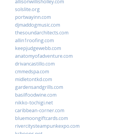
allisonwillisholley.com
solslite.org
portwayinn.com
djmaddogmusic.com
thesoundarchitects.com
allin1roofing.com
keepjudgewebb.com
anatomyofadventure.com
drivancastillo.com
cmmedspa.com
midletontkd.com
gardensandgrills.com
basilfoodwine.com
nikko-tochigi.net
caribbean-corner.com
bluemoongiftcards.com
rivercitysteampunkexpo.com
kchoops.net