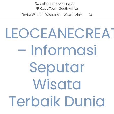
Skip
Call Us: +2782 444 YEAH
to
Cape Town, South Africa
content
Berita Wisata
Wisata Air
Wisata Alam
LEOCEANECREA
– Informasi
Seputar
Wisata
Terbaik Dunia