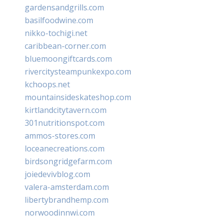
gardensandgrills.com
basilfoodwine.com
nikko-tochigi.net
caribbean-corner.com
bluemoongiftcards.com
rivercitysteampunkexpo.com
kchoops.net
mountainsideskateshop.com
kirtlandcitytavern.com
301nutritionspot.com
ammos-stores.com
loceanecreations.com
birdsongridgefarm.com
joiedevivblog.com
valera-amsterdam.com
libertybrandhemp.com
norwoodinnwi.com