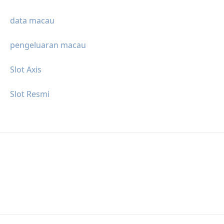
data macau
pengeluaran macau
Slot Axis
Slot Resmi