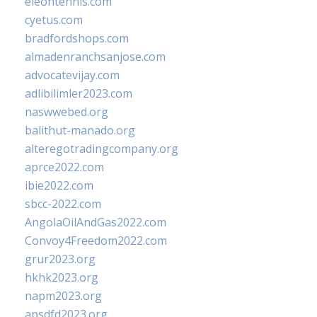
eleontennis.com
cyetus.com
bradfordshops.com
almadenranchsanjose.com
advocatevijay.com
adlibilimler2023.com
naswwebed.org
balithut-manado.org
alteregotradingcompany.org
aprce2022.com
ibie2022.com
sbcc-2022.com
AngolaOilAndGas2022.com
Convoy4Freedom2022.com
grur2023.org
hkhk2023.org
napm2023.org
apsdfd2023.org