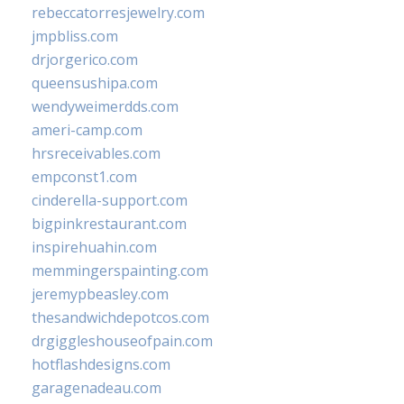
rebeccatorresjewelry.com
jmpbliss.com
drjorgerico.com
queensushipa.com
wendyweimerdds.com
ameri-camp.com
hrsreceivables.com
empconst1.com
cinderella-support.com
bigpinkrestaurant.com
inspirehuahin.com
memmingerspainting.com
jeremypbeasley.com
thesandwichdepotcos.com
drgiggleshouseofpain.com
hotflashdesigns.com
garagenadeau.com