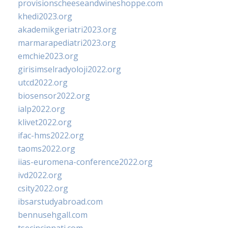
provisionscheeseandwineshoppe.com
khedi2023.org
akademikgeriatri2023.org
marmarapediatri2023.org
emchie2023.org
girisimselradyoloji2022.org
utcd2022.org
biosensor2022.org
ialp2022.org
klivet2022.org
ifac-hms2022.org
taoms2022.org
iias-euromena-conference2022.org
ivd2022.org
csity2022.org
ibsarstudyabroad.com
bennusehgall.com