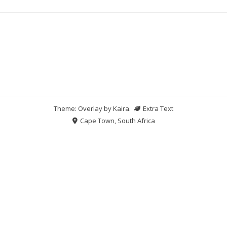
Theme: Overlay by
Kaira
.
Extra Text
Cape Town, South Africa