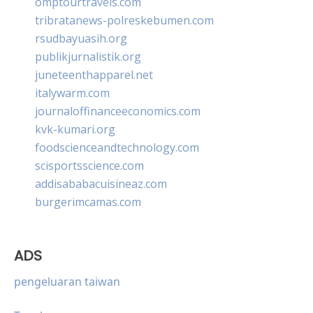
omptourtravels.com
tribratanews-polreskebumen.com
rsudbayuasih.org
publikjurnalistik.org
juneteenthapparel.net
italywarm.com
journaloffinanceeconomics.com
kvk-kumari.org
foodscienceandtechnology.com
scisportsscience.com
addisababacuisineaz.com
burgerimcamas.com
ADS
pengeluaran taiwan