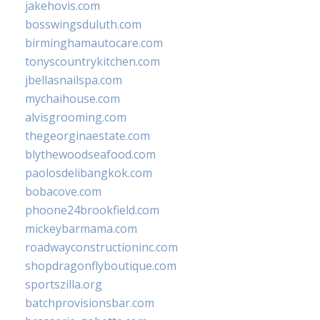
jakehovis.com
bosswingsduluth.com
birminghamautocare.com
tonyscountrykitchen.com
jbellasnailspa.com
mychaihouse.com
alvisgrooming.com
thegeorginaestate.com
blythewoodseafood.com
paolosdelibangkok.com
bobacove.com
phoone24brookfield.com
mickeybarmama.com
roadwayconstructioninc.com
shopdragonflyboutique.com
sportszilla.org
batchprovisionsbar.com