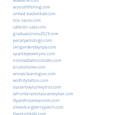
alawaffle.com
aryouthfishing.com
united-basketball.com
tios-tacos.com
cafecito-satx.com
graduacionviu2023.com
pecanjackstogo.com
zengardendayspa.com
sparklejewelryinc.com
ironcladtattoostudio.com
bruinshome.com
annascleaningsvc.com
wolfcitytattoo.com
oysterbayturkeytrot.com
lafronterarestauranteybar.com
lilyandrosetearoom.com
olivesburgberrypatch.com
theslushkids.com