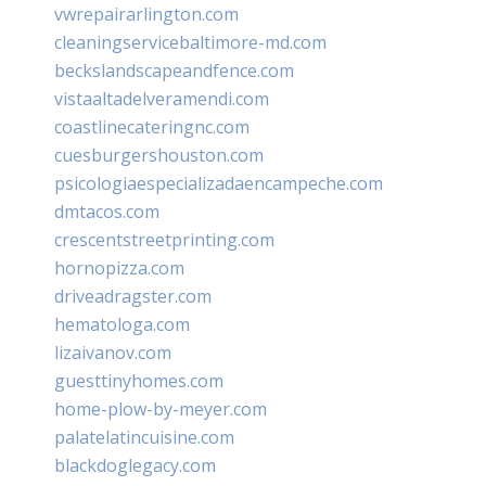
vwrepairarlington.com
cleaningservicebaltimore-md.com
beckslandscapeandfence.com
vistaaltadelveramendi.com
coastlinecateringnc.com
cuesburgershouston.com
psicologiaespecializadaencampeche.com
dmtacos.com
crescentstreetprinting.com
hornopizza.com
driveadragster.com
hematologa.com
lizaivanov.com
guesttinyhomes.com
home-plow-by-meyer.com
palatelatincuisine.com
blackdoglegacy.com