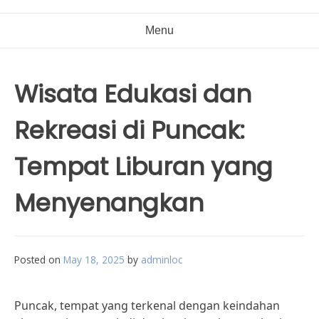
Menu
Wisata Edukasi dan
Rekreasi di Puncak:
Tempat Liburan yang
Menyenangkan
Posted on
May 18, 2025
by
adminloc
Puncak, tempat yang terkenal dengan keindahan