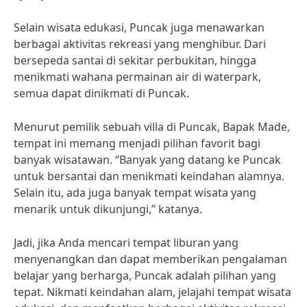
Selain wisata edukasi, Puncak juga menawarkan
berbagai aktivitas rekreasi yang menghibur. Dari
bersepeda santai di sekitar perbukitan, hingga
menikmati wahana permainan air di waterpark,
semua dapat dinikmati di Puncak.
Menurut pemilik sebuah villa di Puncak, Bapak Made,
tempat ini memang menjadi pilihan favorit bagi
banyak wisatawan. “Banyak yang datang ke Puncak
untuk bersantai dan menikmati keindahan alamnya.
Selain itu, ada juga banyak tempat wisata yang
menarik untuk dikunjungi,” katanya.
Jadi, jika Anda mencari tempat liburan yang
menyenangkan dan dapat memberikan pengalaman
belajar yang berharga, Puncak adalah pilihan yang
tepat. Nikmati keindahan alam, jelajahi tempat wisata