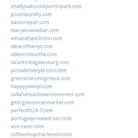
shadyoaksrockportrvpark.com
jccoinlaundry.com
kautorepair.com
marjaeswinebar.com
elmazatlanclinton.com
ideacoffeenyc.com
odieschillicothe.com
lacantinitagalesburg.com
pizzadeliverybristol.com
greenstarsmogcheck.com
happypawspl.com
callahansautoservicecenter.com
georgiascornermarket.com
perfectfit24-7.com
portugalprivatedriver.com
von-racer.com
coffeeshopcharleston.com