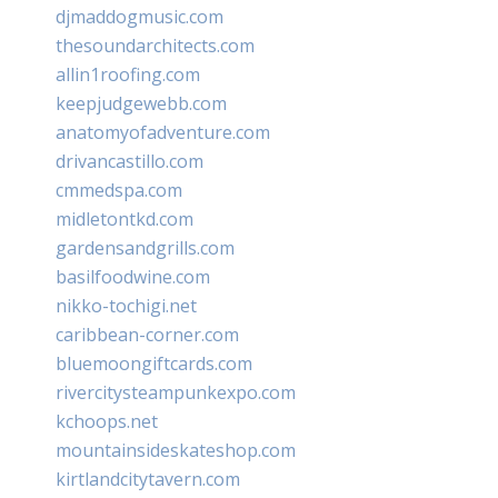
djmaddogmusic.com
thesoundarchitects.com
allin1roofing.com
keepjudgewebb.com
anatomyofadventure.com
drivancastillo.com
cmmedspa.com
midletontkd.com
gardensandgrills.com
basilfoodwine.com
nikko-tochigi.net
caribbean-corner.com
bluemoongiftcards.com
rivercitysteampunkexpo.com
kchoops.net
mountainsideskateshop.com
kirtlandcitytavern.com