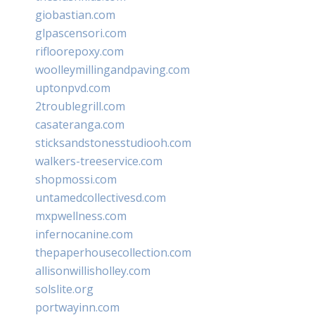
giobastian.com
glpascensori.com
rifloorepoxy.com
woolleymillingandpaving.com
uptonpvd.com
2troublegrill.com
casateranga.com
sticksandstonesstudiooh.com
walkers-treeservice.com
shopmossi.com
untamedcollectivesd.com
mxpwellness.com
infernocanine.com
thepaperhousecollection.com
allisonwillisholley.com
solslite.org
portwayinn.com