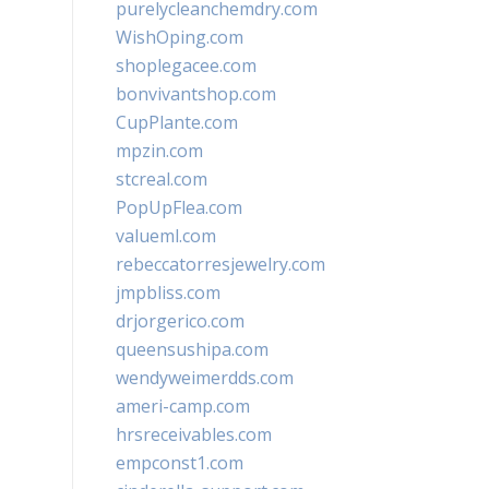
purelycleanchemdry.com
WishOping.com
shoplegacee.com
bonvivantshop.com
CupPlante.com
mpzin.com
stcreal.com
PopUpFlea.com
valueml.com
rebeccatorresjewelry.com
jmpbliss.com
drjorgerico.com
queensushipa.com
wendyweimerdds.com
ameri-camp.com
hrsreceivables.com
empconst1.com