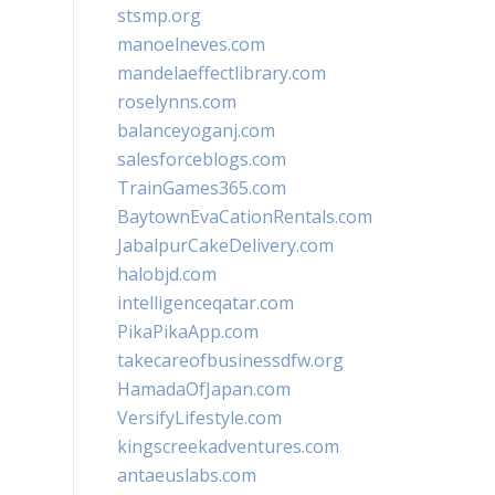
stsmp.org
manoelneves.com
mandelaeffectlibrary.com
roselynns.com
balanceyoganj.com
salesforceblogs.com
TrainGames365.com
BaytownEvaCationRentals.com
JabalpurCakeDelivery.com
halobjd.com
intelligenceqatar.com
PikaPikaApp.com
takecareofbusinessdfw.org
HamadaOfJapan.com
VersifyLifestyle.com
kingscreekadventures.com
antaeuslabs.com