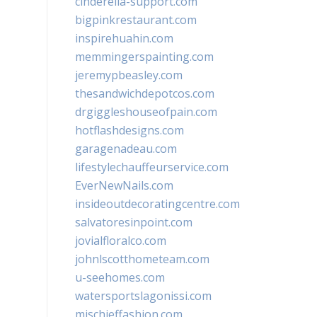
cinderella-support.com
bigpinkrestaurant.com
inspirehuahin.com
memmingerspainting.com
jeremypbeasley.com
thesandwichdepotcos.com
drgiggleshouseofpain.com
hotflashdesigns.com
garagenadeau.com
lifestylechauffeurservice.com
EverNewNails.com
insideoutdecoratingcentre.com
salvatoresinpoint.com
jovialfloralco.com
johnlscotthometeam.com
u-seehomes.com
watersportslagonissi.com
mischieffashion.com