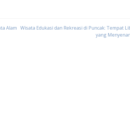
ata Alam
Wisata Edukasi dan Rekreasi di Puncak: Tempat L
yang Menyena