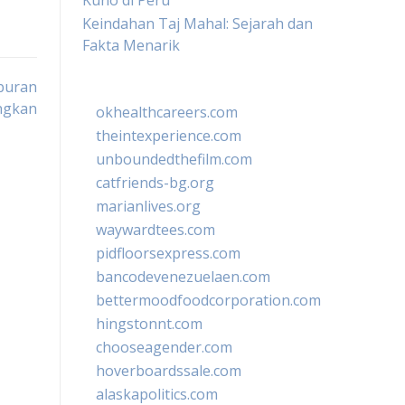
Kuno di Peru
Keindahan Taj Mahal: Sejarah dan
Fakta Menarik
iburan
ngkan
okhealthcareers.com
theintexperience.com
unboundedthefilm.com
catfriends-bg.org
marianlives.org
waywardtees.com
pidfloorsexpress.com
bancodevenezuelaen.com
bettermoodfoodcorporation.com
hingstonnt.com
chooseagender.com
hoverboardssale.com
alaskapolitics.com