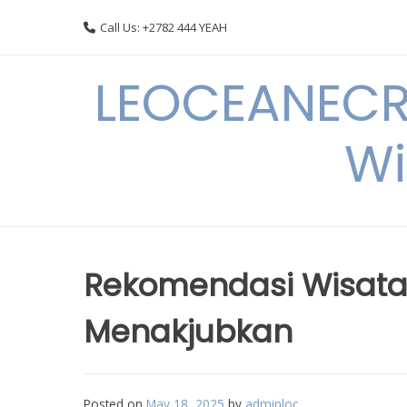
Skip
Call Us: +2782 444 YEAH
to
content
LEOCEANECRE
Wi
Rekomendasi Wisata 
Menakjubkan
Posted on
May 18, 2025
by
adminloc