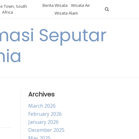
Berita Wisata
Wisata Air
e Town, South
Africa
Wisata Alam
masi Seputar
nia
Archives
March 2026
February 2026
January 2026
December 2025
May 2025