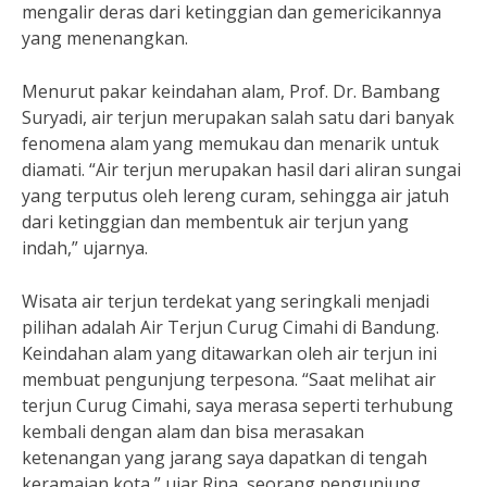
mengalir deras dari ketinggian dan gemericikannya
yang menenangkan.
Menurut pakar keindahan alam, Prof. Dr. Bambang
Suryadi, air terjun merupakan salah satu dari banyak
fenomena alam yang memukau dan menarik untuk
diamati. “Air terjun merupakan hasil dari aliran sungai
yang terputus oleh lereng curam, sehingga air jatuh
dari ketinggian dan membentuk air terjun yang
indah,” ujarnya.
Wisata air terjun terdekat yang seringkali menjadi
pilihan adalah Air Terjun Curug Cimahi di Bandung.
Keindahan alam yang ditawarkan oleh air terjun ini
membuat pengunjung terpesona. “Saat melihat air
terjun Curug Cimahi, saya merasa seperti terhubung
kembali dengan alam dan bisa merasakan
ketenangan yang jarang saya dapatkan di tengah
keramaian kota,” ujar Rina, seorang pengunjung