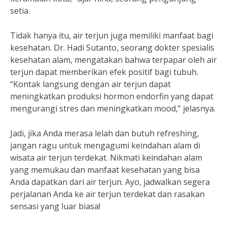
setia.
Tidak hanya itu, air terjun juga memiliki manfaat bagi
kesehatan. Dr. Hadi Sutanto, seorang dokter spesialis
kesehatan alam, mengatakan bahwa terpapar oleh air
terjun dapat memberikan efek positif bagi tubuh.
“Kontak langsung dengan air terjun dapat
meningkatkan produksi hormon endorfin yang dapat
mengurangi stres dan meningkatkan mood,” jelasnya.
Jadi, jika Anda merasa lelah dan butuh refreshing,
jangan ragu untuk mengagumi keindahan alam di
wisata air terjun terdekat. Nikmati keindahan alam
yang memukau dan manfaat kesehatan yang bisa
Anda dapatkan dari air terjun. Ayo, jadwalkan segera
perjalanan Anda ke air terjun terdekat dan rasakan
sensasi yang luar biasa!