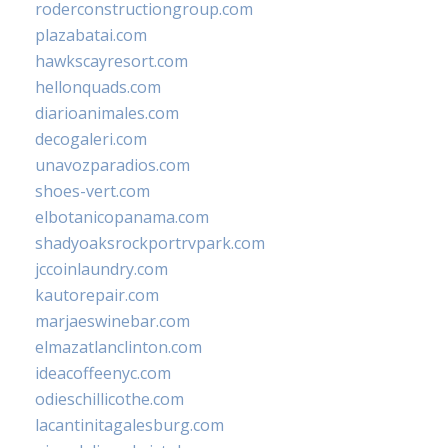
roderconstructiongroup.com
plazabatai.com
hawkscayresort.com
hellonquads.com
diarioanimales.com
decogaleri.com
unavozparadios.com
shoes-vert.com
elbotanicopanama.com
shadyoaksrockportrvpark.com
jccoinlaundry.com
kautorepair.com
marjaeswinebar.com
elmazatlanclinton.com
ideacoffeenyc.com
odieschillicothe.com
lacantinitagalesburg.com