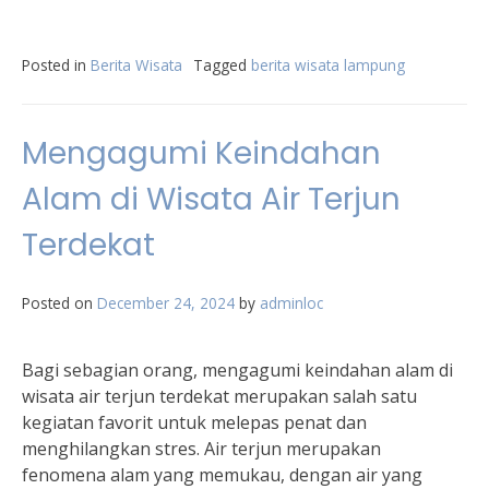
Posted in
Berita Wisata
Tagged
berita wisata lampung
Mengagumi Keindahan
Alam di Wisata Air Terjun
Terdekat
Posted on
December 24, 2024
by
adminloc
Bagi sebagian orang, mengagumi keindahan alam di
wisata air terjun terdekat merupakan salah satu
kegiatan favorit untuk melepas penat dan
menghilangkan stres. Air terjun merupakan
fenomena alam yang memukau, dengan air yang