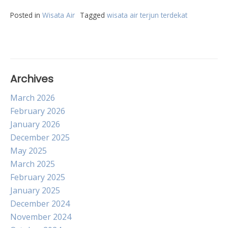
Posted in
Wisata Air
Tagged
wisata air terjun terdekat
Archives
March 2026
February 2026
January 2026
December 2025
May 2025
March 2025
February 2025
January 2025
December 2024
November 2024