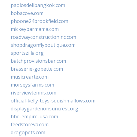
paolosdelibangkok.com
bobacove.com
phoone24brookfield.com
mickeybarmama.com
roadwayconstructioninc.com
shopdragonflyboutique.com
sportszilla.org
batchprovisionsbar.com
brasserie-gobette.com
musicrearte.com
morseysfarms.com
riverviewtennis.com
official-kelly-toys-squishmallows.com
displaygardenonsuncrest.org
bbq-empire-usa.com
feedstoreva.com
drogopets.com