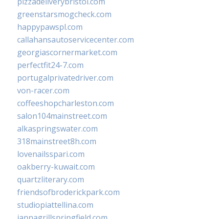
pizzadeliverybristol.com
greenstarsmogcheck.com
happypawspl.com
callahansautoservicecenter.com
georgiascornermarket.com
perfectfit24-7.com
portugalprivatedriver.com
von-racer.com
coffeeshopcharleston.com
salon104mainstreet.com
alkaspringswater.com
318mainstreet8h.com
lovenailsspari.com
oakberry-kuwait.com
quartzliterary.com
friendsofbroderickpark.com
studiopiattellina.com
jannagrillspringfield.com