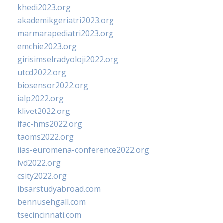
khedi2023.org
akademikgeriatri2023.org
marmarapediatri2023.org
emchie2023.org
girisimselradyoloji2022.org
utcd2022.org
biosensor2022.org
ialp2022.org
klivet2022.org
ifac-hms2022.org
taoms2022.org
iias-euromena-conference2022.org
ivd2022.org
csity2022.org
ibsarstudyabroad.com
bennusehgall.com
tsecincinnati.com