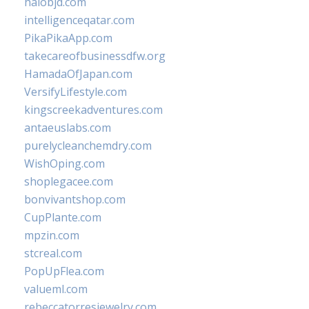
halobjd.com
intelligenceqatar.com
PikaPikaApp.com
takecareofbusinessdfw.org
HamadaOfJapan.com
VersifyLifestyle.com
kingscreekadventures.com
antaeuslabs.com
purelycleanchemdry.com
WishOping.com
shoplegacee.com
bonvivantshop.com
CupPlante.com
mpzin.com
stcreal.com
PopUpFlea.com
valueml.com
rebeccatorresjewelry.com