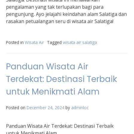
pengalaman yang tak terlupakan bagi para
pengunjung. Ayo jelajahi keindahan alam Salatiga dan
rasakan petualangan seru di wisata air Salatiga!
Posted in
Wisata Air
Tagged
wisata air salatiga
Panduan Wisata Air
Terdekat: Destinasi Terbaik
untuk Menikmati Alam
Posted on
December 24, 2024
by
adminloc
Panduan Wisata Air Terdekat: Destinasi Terbaik
untuk Menikmati Alam