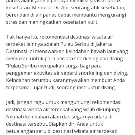
panas alami yang dipercaya memiliki khasiat untuk
kesehatan. Menurut Dr. Ani, seorang ahli kesehatan,
berendam di air panas dapat membantu mengurangi
stres dan meningkatkan kesehatan kulit.
Tak hanya itu, rekomendasi destinasi wisata air
terdekat lainnya adalah Pulau Seribu di Jakarta.
Destinasi ini menawarkan keindahan bawah laut yang
memukau untuk para pecinta snorkeling dan diving.
“Pulau Seribu merupakan surga bagi para
penggemar aktivitas air seperti snorkeling dan diving.
Keindahan terumbu karangnya akan membuat Anda
terpesona,” ujar Budi, seorang instruktur diving.
Jadi, jangan ragu untuk mengunjungi rekomendasi
destinasi wisata air terdekat yang wajib dikunjungi.
Nikmati keindahan alam dan segarnya udara di
destinasi tersebut. Siapkan diri Anda untuk
petualangan seru di destinasi wisata air terdekat!