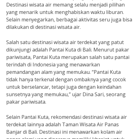
Destinasi wisata air memang selalu menjadi pilihan
yang menarik untuk menghabiskan waktu liburan.
Selain menyegarkan, berbagai aktivitas seru juga bisa
dilakukan di destinasi wisata air.
Salah satu destinasi wisata air terdekat yang patut
dikunjungi adalah Pantai Kuta di Bali. Menurut pakar
pariwisata, Pantai Kuta merupakan salah satu pantai
terindah di Indonesia yang menawarkan
pemandangan alam yang memukau. “Pantai Kuta
tidak hanya terkenal dengan ombaknya yang cocok
untuk berselancar, tetapi juga dengan keindahan
sunsetnya yang memukau,” ujar Dina Sari, seorang
pakar pariwisata.
Selain Pantai Kuta, rekomendasi destinasi wisata air
terdekat lainnya adalah Taman Wisata Air Panas
Banjar di Bali. Destinasi ini menawarkan kolam air