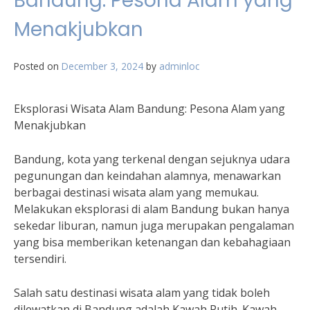
Bandung: Pesona Alam yang
Menakjubkan
Posted on
December 3, 2024
by
adminloc
Eksplorasi Wisata Alam Bandung: Pesona Alam yang
Menakjubkan
Bandung, kota yang terkenal dengan sejuknya udara
pegunungan dan keindahan alamnya, menawarkan
berbagai destinasi wisata alam yang memukau.
Melakukan eksplorasi di alam Bandung bukan hanya
sekedar liburan, namun juga merupakan pengalaman
yang bisa memberikan ketenangan dan kebahagiaan
tersendiri.
Salah satu destinasi wisata alam yang tidak boleh
dilewatkan di Bandung adalah Kawah Putih. Kawah