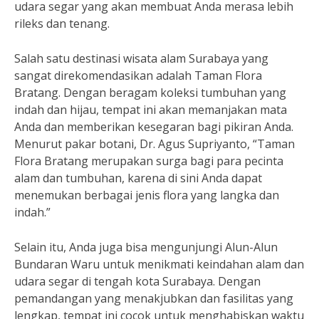
udara segar yang akan membuat Anda merasa lebih
rileks dan tenang.
Salah satu destinasi wisata alam Surabaya yang
sangat direkomendasikan adalah Taman Flora
Bratang. Dengan beragam koleksi tumbuhan yang
indah dan hijau, tempat ini akan memanjakan mata
Anda dan memberikan kesegaran bagi pikiran Anda.
Menurut pakar botani, Dr. Agus Supriyanto, “Taman
Flora Bratang merupakan surga bagi para pecinta
alam dan tumbuhan, karena di sini Anda dapat
menemukan berbagai jenis flora yang langka dan
indah.”
Selain itu, Anda juga bisa mengunjungi Alun-Alun
Bundaran Waru untuk menikmati keindahan alam dan
udara segar di tengah kota Surabaya. Dengan
pemandangan yang menakjubkan dan fasilitas yang
lengkap, tempat ini cocok untuk menghabiskan waktu