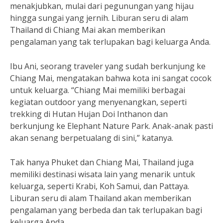
menakjubkan, mulai dari pegunungan yang hijau
hingga sungai yang jernih. Liburan seru di alam
Thailand di Chiang Mai akan memberikan
pengalaman yang tak terlupakan bagi keluarga Anda.
Ibu Ani, seorang traveler yang sudah berkunjung ke
Chiang Mai, mengatakan bahwa kota ini sangat cocok
untuk keluarga. “Chiang Mai memiliki berbagai
kegiatan outdoor yang menyenangkan, seperti
trekking di Hutan Hujan Doi Inthanon dan
berkunjung ke Elephant Nature Park. Anak-anak pasti
akan senang berpetualang di sini,” katanya.
Tak hanya Phuket dan Chiang Mai, Thailand juga
memiliki destinasi wisata lain yang menarik untuk
keluarga, seperti Krabi, Koh Samui, dan Pattaya.
Liburan seru di alam Thailand akan memberikan
pengalaman yang berbeda dan tak terlupakan bagi
keluarga Anda.