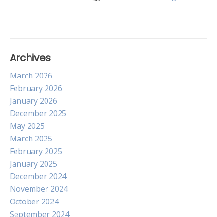
Archives
March 2026
February 2026
January 2026
December 2025
May 2025
March 2025
February 2025
January 2025
December 2024
November 2024
October 2024
September 2024