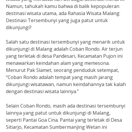
Namun, tahukah kamu bahwa di balik kepopuleran
destinasi wisata utama, ada Rahasia Wisata Malang:
Destinasi Tersembunyi yang juga patut untuk
dikunjungi?
Salah satu destinasi tersembunyi yang menarik untuk
dikunjungi di Malang adalah Coban Rondo. Air terjun
yang terletak di desa Pandesari, Kecamatan Pujon ini
menawarkan keindahan alam yang memesona.
Menurut Pak Slamet, seorang penduduk setempat,
“Coban Rondo adalah tempat yang masih jarang
dikunjungi wisatawan, namun keindahannya tak kalah
dengan destinasi wisata lainnya.”
Selain Coban Rondo, masih ada destinasi tersembunyi
lainnya yang patut untuk dikunjungi di Malang,
seperti Pantai Goa Cina. Pantai yang terletak di Desa
Sitiarjo, Kecamatan Sumbermanjing Wetan ini