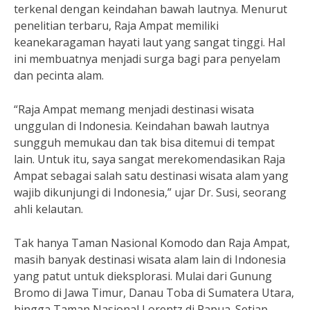
terkenal dengan keindahan bawah lautnya. Menurut
penelitian terbaru, Raja Ampat memiliki
keanekaragaman hayati laut yang sangat tinggi. Hal
ini membuatnya menjadi surga bagi para penyelam
dan pecinta alam.
“Raja Ampat memang menjadi destinasi wisata
unggulan di Indonesia. Keindahan bawah lautnya
sungguh memukau dan tak bisa ditemui di tempat
lain. Untuk itu, saya sangat merekomendasikan Raja
Ampat sebagai salah satu destinasi wisata alam yang
wajib dikunjungi di Indonesia,” ujar Dr. Susi, seorang
ahli kelautan.
Tak hanya Taman Nasional Komodo dan Raja Ampat,
masih banyak destinasi wisata alam lain di Indonesia
yang patut untuk dieksplorasi. Mulai dari Gunung
Bromo di Jawa Timur, Danau Toba di Sumatera Utara,
hingga Taman Nasional Lorentz di Papua. Setiap