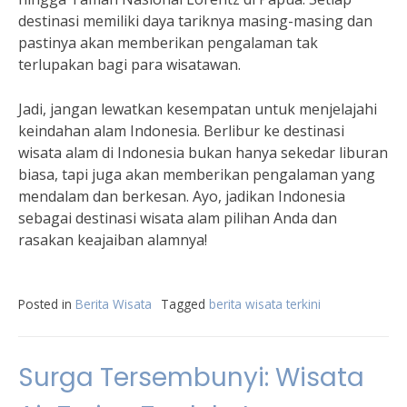
destinasi memiliki daya tariknya masing-masing dan
pastinya akan memberikan pengalaman tak
terlupakan bagi para wisatawan.
Jadi, jangan lewatkan kesempatan untuk menjelajahi
keindahan alam Indonesia. Berlibur ke destinasi
wisata alam di Indonesia bukan hanya sekedar liburan
biasa, tapi juga akan memberikan pengalaman yang
mendalam dan berkesan. Ayo, jadikan Indonesia
sebagai destinasi wisata alam pilihan Anda dan
rasakan keajaiban alamnya!
Posted in
Berita Wisata
Tagged
berita wisata terkini
Surga Tersembunyi: Wisata