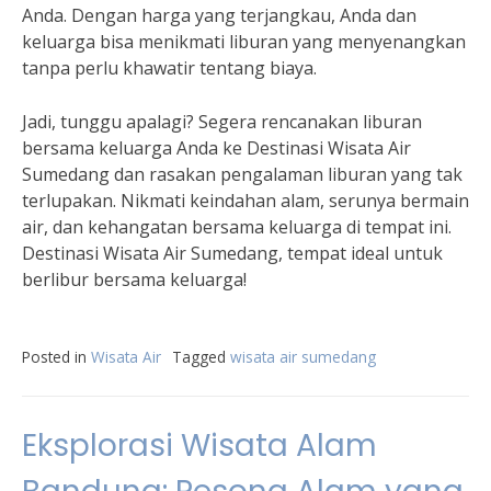
Anda. Dengan harga yang terjangkau, Anda dan
keluarga bisa menikmati liburan yang menyenangkan
tanpa perlu khawatir tentang biaya.
Jadi, tunggu apalagi? Segera rencanakan liburan
bersama keluarga Anda ke Destinasi Wisata Air
Sumedang dan rasakan pengalaman liburan yang tak
terlupakan. Nikmati keindahan alam, serunya bermain
air, dan kehangatan bersama keluarga di tempat ini.
Destinasi Wisata Air Sumedang, tempat ideal untuk
berlibur bersama keluarga!
Posted in
Wisata Air
Tagged
wisata air sumedang
Eksplorasi Wisata Alam