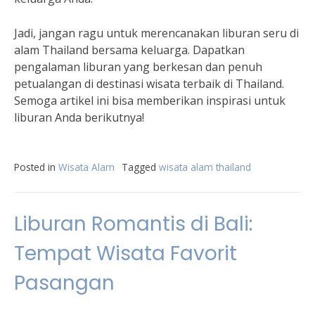
Jadi, jangan ragu untuk merencanakan liburan seru di
alam Thailand bersama keluarga. Dapatkan
pengalaman liburan yang berkesan dan penuh
petualangan di destinasi wisata terbaik di Thailand.
Semoga artikel ini bisa memberikan inspirasi untuk
liburan Anda berikutnya!
Posted in
Wisata Alam
Tagged
wisata alam thailand
Liburan Romantis di Bali:
Tempat Wisata Favorit
Pasangan