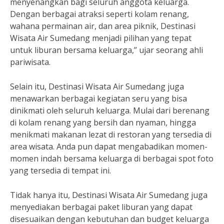
menyenangkan bagi seluruh anggota keluarga.
Dengan berbagai atraksi seperti kolam renang,
wahana permainan air, dan area piknik, Destinasi
Wisata Air Sumedang menjadi pilihan yang tepat
untuk liburan bersama keluarga,” ujar seorang ahli
pariwisata.
Selain itu, Destinasi Wisata Air Sumedang juga
menawarkan berbagai kegiatan seru yang bisa
dinikmati oleh seluruh keluarga. Mulai dari berenang
di kolam renang yang bersih dan nyaman, hingga
menikmati makanan lezat di restoran yang tersedia di
area wisata. Anda pun dapat mengabadikan momen-
momen indah bersama keluarga di berbagai spot foto
yang tersedia di tempat ini.
Tidak hanya itu, Destinasi Wisata Air Sumedang juga
menyediakan berbagai paket liburan yang dapat
disesuaikan dengan kebutuhan dan budget keluarga