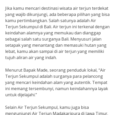
Jika kamu mencari destinasi wisata air terjun terdekat
yang wajib dikunjungi, ada beberapa pilihan yang bisa
kamu pertimbangkan. Salah satunya adalah Air
Terjun Sekumpul di Bali. Air terjun ini terkenal dengan
keindahan alamnya yang memukau dan dianggap
sebagai salah satu surganya Bali. Menyusuri jalan
setapak yang menantang dan memasuki hutan yang
lebat, kamu akan sampai di air terjun yang memiliki
tujuh aliran air yang indah.
Menurut Bapak Made, seorang penduduk lokal, “Air
Terjun Sekumpul adalah surganya para pelancong
yang mencari keindahan alam yang autentik. Tempat
ini memang tersembunyi, namun keindahannya layak
untuk dijelajahi.”
Selain Air Terjun Sekumpul, kamu juga bisa
mengunjungi Air Terjun Madakaripura di Jawa Timur.