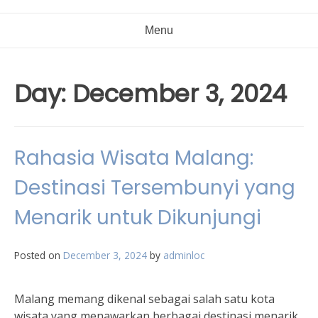
Menu
Day:
December 3, 2024
Rahasia Wisata Malang:
Destinasi Tersembunyi yang
Menarik untuk Dikunjungi
Posted on
December 3, 2024
by
adminloc
Malang memang dikenal sebagai salah satu kota
wisata yang menawarkan berbagai destinasi menarik.