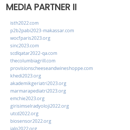
MEDIA PARTNER II
isth2022.com
p2b2pabi2023-makassar.com
wocfparis2023.org
sinc2023.com
scdlqatar2022-qa.com
thecolumbiagrill.com
provisionscheeseandwineshoppe.com
khedi2023.org
akademikgeriatri2023.org
marmarapediatri2023.org
emchie2023.org
girisimselradyoloji2022.org
utcd2022.org
biosensor2022.org
ialp2022.org