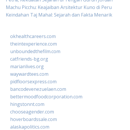
Machu Picchu: Keajaiban Arsitektur Kuno di Peru
Keindahan Taj Mahal: Sejarah dan Fakta Menarik
okhealthcareers.com
theintexperience.com
unboundedthefilm.com
catfriends-bg.org
marianlives.org
waywardtees.com
pidfloorsexpress.com
bancodevenezuelaen.com
bettermoodfoodcorporation.com
hingstonnt.com
chooseagender.com
hoverboardssale.com
alaskapolitics.com