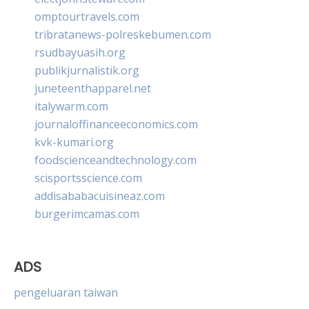
omptourtravels.com
tribratanews-polreskebumen.com
rsudbayuasih.org
publikjurnalistik.org
juneteenthapparel.net
italywarm.com
journaloffinanceeconomics.com
kvk-kumari.org
foodscienceandtechnology.com
scisportsscience.com
addisababacuisineaz.com
burgerimcamas.com
ADS
pengeluaran taiwan