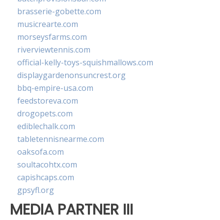
brasserie-gobette.com
musicrearte.com
morseysfarms.com
riverviewtennis.com
official-kelly-toys-squishmallows.com
displaygardenonsuncrest.org
bbq-empire-usa.com
feedstoreva.com
drogopets.com
ediblechalk.com
tabletennisnearme.com
oaksofa.com
soultacohtx.com
capishcaps.com
gpsyfl.org
MEDIA PARTNER III