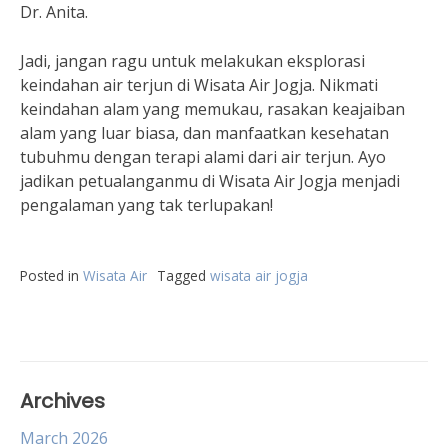
Dr. Anita.
Jadi, jangan ragu untuk melakukan eksplorasi
keindahan air terjun di Wisata Air Jogja. Nikmati
keindahan alam yang memukau, rasakan keajaiban
alam yang luar biasa, dan manfaatkan kesehatan
tubuhmu dengan terapi alami dari air terjun. Ayo
jadikan petualanganmu di Wisata Air Jogja menjadi
pengalaman yang tak terlupakan!
Posted in
Wisata Air
Tagged
wisata air jogja
Archives
March 2026