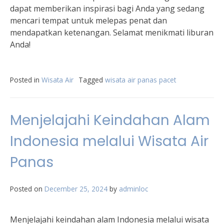
dapat memberikan inspirasi bagi Anda yang sedang
mencari tempat untuk melepas penat dan
mendapatkan ketenangan. Selamat menikmati liburan
Anda!
Posted in
Wisata Air
Tagged
wisata air panas pacet
Menjelajahi Keindahan Alam
Indonesia melalui Wisata Air
Panas
Posted on
December 25, 2024
by
adminloc
Menjelajahi keindahan alam Indonesia melalui wisata