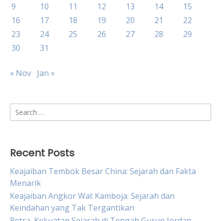
9
10
11
12
13
14
15
16
17
18
19
20
21
22
23
24
25
26
27
28
29
30
31
« Nov
Jan »
Search
for:
Recent Posts
Keajaiban Tembok Besar China: Sejarah dan Fakta
Menarik
Keajaiban Angkor Wat Kamboja: Sejarah dan
Keindahan yang Tak Tergantikan
Petra, Kekuatan Sejarah di Tengah Gurun Jordan