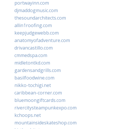
portwayinn.com
djmaddogmusic.com
thesoundarchitects.com
allin1roofing.com
keepjudgewebb.com
anatomyofadventure.com
drivancastillo.com
cmmedspa.com
midletontkd.com
gardensandgrills.com
basilfoodwine.com
nikko-tochigi.net
caribbean-corner.com
bluemoongiftcards.com
rivercitysteampunkexpo.com
kchoops.net
mountainsideskateshop.com