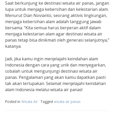
Saat berkunjung ke destinasi wisata air panas, jangan
lupa untuk menjaga kebersihan dan kelestarian alam.
Menurut Dian Novianto, seorang aktivis lingkungan,
menjaga kebersihan alam adalah tanggung jawab
bersama. “Kita semua harus berperan aktif dalam
menjaga kelestarian alam agar destinasi wisata air
panas tetap bisa dinikmati oleh generasi selanjutnya,”
katanya.
Jadi, jika kamu ingin menjelajahi keindahan alam
Indonesia dengan cara yang unik dan menyegarkan,
cobalah untuk mengunjungi destinasi wisata air
panas. Pengalaman yang akan kamu dapatkan pasti
tak akan terlupakan. Selamat menjelajahi keindahan
alam Indonesia melalui wisata air panas!
Posted in
Wisata Air
Tagged
wisata air panas