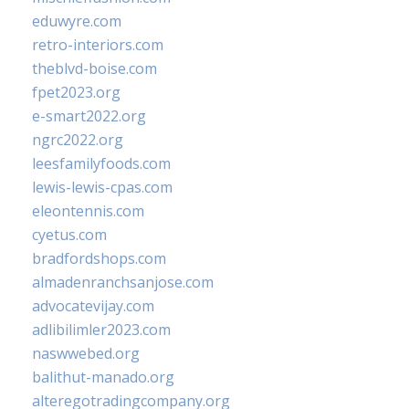
eduwyre.com
retro-interiors.com
theblvd-boise.com
fpet2023.org
e-smart2022.org
ngrc2022.org
leesfamilyfoods.com
lewis-lewis-cpas.com
eleontennis.com
cyetus.com
bradfordshops.com
almadenranchsanjose.com
advocatevijay.com
adlibilimler2023.com
naswwebed.org
balithut-manado.org
alteregotradingcompany.org