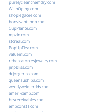
purelycleanchemdry.com
WishOping.com
shoplegacee.com
bonvivantshop.com
CupPlante.com
mpzin.com
stcreal.com
PopUpFlea.com
valueml.com
rebeccatorresjewelry.com
jmpbliss.com
drjorgerico.com
queensushipa.com
wendyweimerdds.com
ameri-camp.com
hrsreceivables.com
empconst1.com