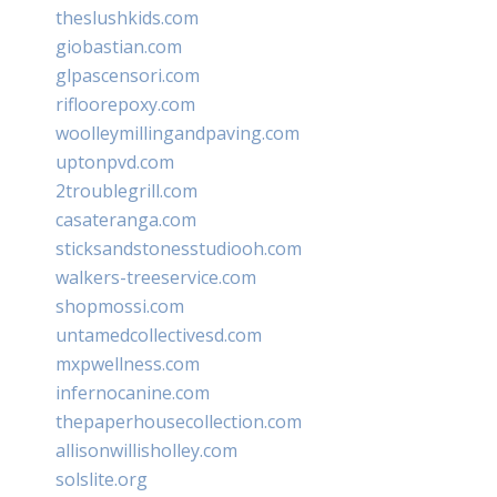
theslushkids.com
giobastian.com
glpascensori.com
rifloorepoxy.com
woolleymillingandpaving.com
uptonpvd.com
2troublegrill.com
casateranga.com
sticksandstonesstudiooh.com
walkers-treeservice.com
shopmossi.com
untamedcollectivesd.com
mxpwellness.com
infernocanine.com
thepaperhousecollection.com
allisonwillisholley.com
solslite.org