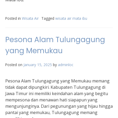
Posted in
Wisata Air
Tagged
wisata air mata ibu
Pesona Alam Tulungagung
yang Memukau
Posted on
January 15, 2025
by
adminloc
Pesona Alam Tulungagung yang Memukau memang
tidak dapat dipungkiri. Kabupaten Tulungagung di
Jawa Timur ini memiliki keindahan alam yang begitu
mempesona dan menawan hati siapapun yang
mengunjunginya. Dari pegunungan yang hijau hingga
pantai yang memukau, Tulungagung memang