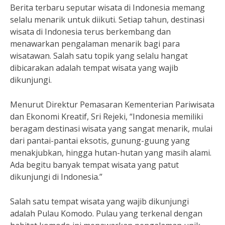
Berita terbaru seputar wisata di Indonesia memang
selalu menarik untuk diikuti. Setiap tahun, destinasi
wisata di Indonesia terus berkembang dan
menawarkan pengalaman menarik bagi para
wisatawan. Salah satu topik yang selalu hangat
dibicarakan adalah tempat wisata yang wajib
dikunjungi.
Menurut Direktur Pemasaran Kementerian Pariwisata
dan Ekonomi Kreatif, Sri Rejeki, “Indonesia memiliki
beragam destinasi wisata yang sangat menarik, mulai
dari pantai-pantai eksotis, gunung-guung yang
menakjubkan, hingga hutan-hutan yang masih alami.
Ada begitu banyak tempat wisata yang patut
dikunjungi di Indonesia.”
Salah satu tempat wisata yang wajib dikunjungi
adalah Pulau Komodo. Pulau yang terkenal dengan