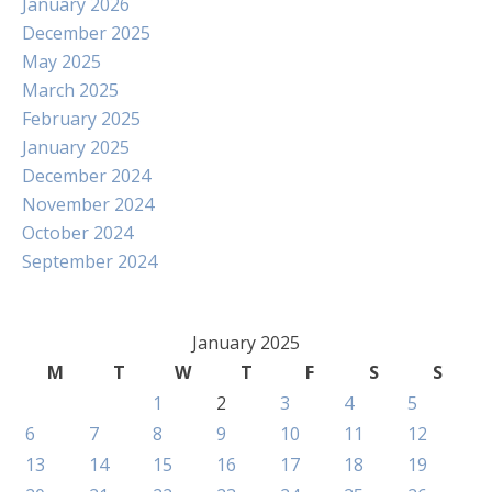
January 2026
December 2025
May 2025
March 2025
February 2025
January 2025
December 2024
November 2024
October 2024
September 2024
January 2025
M
T
W
T
F
S
S
1
2
3
4
5
6
7
8
9
10
11
12
13
14
15
16
17
18
19