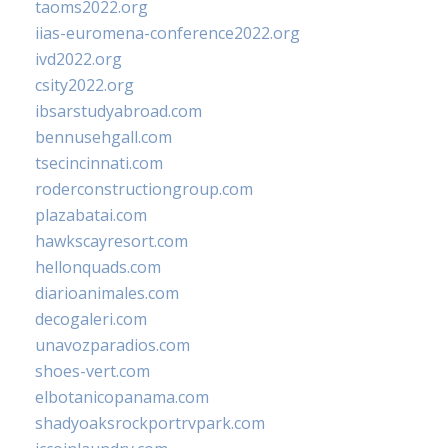
taoms2022.org
iias-euromena-conference2022.org
ivd2022.org
csity2022.org
ibsarstudyabroad.com
bennusehgall.com
tsecincinnati.com
roderconstructiongroup.com
plazabatai.com
hawkscayresort.com
hellonquads.com
diarioanimales.com
decogaleri.com
unavozparadios.com
shoes-vert.com
elbotanicopanama.com
shadyoaksrockportrvpark.com