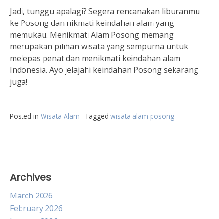
Jadi, tunggu apalagi? Segera rencanakan liburanmu
ke Posong dan nikmati keindahan alam yang
memukau. Menikmati Alam Posong memang
merupakan pilihan wisata yang sempurna untuk
melepas penat dan menikmati keindahan alam
Indonesia. Ayo jelajahi keindahan Posong sekarang
juga!
Posted in
Wisata Alam
Tagged
wisata alam posong
Archives
March 2026
February 2026