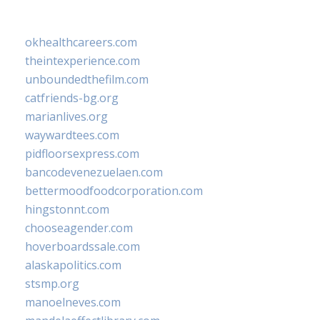
okhealthcareers.com
theintexperience.com
unboundedthefilm.com
catfriends-bg.org
marianlives.org
waywardtees.com
pidfloorsexpress.com
bancodevenezuelaen.com
bettermoodfoodcorporation.com
hingstonnt.com
chooseagender.com
hoverboardssale.com
alaskapolitics.com
stsmp.org
manoelneves.com