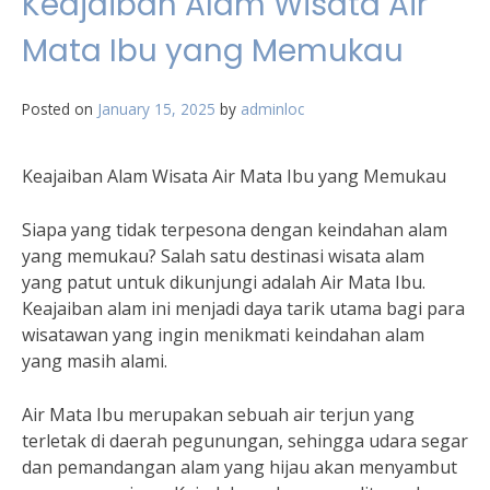
Keajaiban Alam Wisata Air
Mata Ibu yang Memukau
Posted on
January 15, 2025
by
adminloc
Keajaiban Alam Wisata Air Mata Ibu yang Memukau
Siapa yang tidak terpesona dengan keindahan alam
yang memukau? Salah satu destinasi wisata alam
yang patut untuk dikunjungi adalah Air Mata Ibu.
Keajaiban alam ini menjadi daya tarik utama bagi para
wisatawan yang ingin menikmati keindahan alam
yang masih alami.
Air Mata Ibu merupakan sebuah air terjun yang
terletak di daerah pegunungan, sehingga udara segar
dan pemandangan alam yang hijau akan menyambut