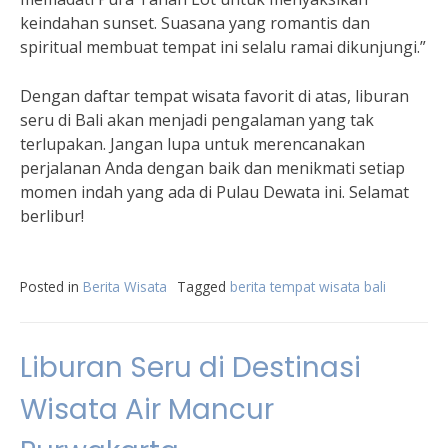
keindahan sunset. Suasana yang romantis dan
spiritual membuat tempat ini selalu ramai dikunjungi.”
Dengan daftar tempat wisata favorit di atas, liburan
seru di Bali akan menjadi pengalaman yang tak
terlupakan. Jangan lupa untuk merencanakan
perjalanan Anda dengan baik dan menikmati setiap
momen indah yang ada di Pulau Dewata ini. Selamat
berlibur!
Posted in
Berita Wisata
Tagged
berita tempat wisata bali
Liburan Seru di Destinasi
Wisata Air Mancur