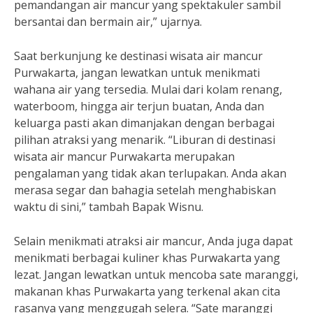
pemandangan air mancur yang spektakuler sambil
bersantai dan bermain air,” ujarnya.
Saat berkunjung ke destinasi wisata air mancur
Purwakarta, jangan lewatkan untuk menikmati
wahana air yang tersedia. Mulai dari kolam renang,
waterboom, hingga air terjun buatan, Anda dan
keluarga pasti akan dimanjakan dengan berbagai
pilihan atraksi yang menarik. “Liburan di destinasi
wisata air mancur Purwakarta merupakan
pengalaman yang tidak akan terlupakan. Anda akan
merasa segar dan bahagia setelah menghabiskan
waktu di sini,” tambah Bapak Wisnu.
Selain menikmati atraksi air mancur, Anda juga dapat
menikmati berbagai kuliner khas Purwakarta yang
lezat. Jangan lewatkan untuk mencoba sate maranggi,
makanan khas Purwakarta yang terkenal akan cita
rasanya yang menggugah selera. “Sate maranggi