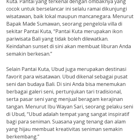
Kuta. Pantai yang terkenal dengan ombaknya yang
cocok untuk berselancar ini selalu ramai dikunjungi
wisatawan, baik lokal maupun mancanegara. Menurut
Bapak Made Sumawan, seorang pengelola villa di
sekitar Pantai Kuta, “Pantai Kuta merupakan ikon
pariwisata Bali yang tidak boleh dilewatkan.
Keindahan sunset di sini akan membuat liburan Anda
semakin berkesan.”
Selain Pantai Kuta, Ubud juga merupakan destinasi
favorit para wisatawan. Ubud dikenal sebagai pusat
seni dan budaya Bali. Di sini Anda bisa menemukan
berbagai galeri seni, pertunjukan tari tradisional,
serta pasar seni yang menjual beragam kerajinan
tangan. Menurut Ibu Wayan Sari, seorang pelaku seni
di Ubud, “Ubud adalah tempat yang sangat inspiratif
bagi para seniman. Suasana yang tenang dan alam
yang hijau membuat kreativitas seniman semakin
berkembang.”