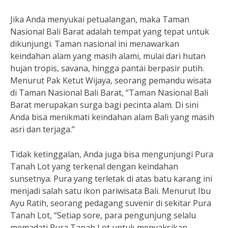
Jika Anda menyukai petualangan, maka Taman
Nasional Bali Barat adalah tempat yang tepat untuk
dikunjungi. Taman nasional ini menawarkan
keindahan alam yang masih alami, mulai dari hutan
hujan tropis, savana, hingga pantai berpasir putih.
Menurut Pak Ketut Wijaya, seorang pemandu wisata
di Taman Nasional Bali Barat, “Taman Nasional Bali
Barat merupakan surga bagi pecinta alam. Di sini
Anda bisa menikmati keindahan alam Bali yang masih
asri dan terjaga.”
Tidak ketinggalan, Anda juga bisa mengunjungi Pura
Tanah Lot yang terkenal dengan keindahan
sunsetnya. Pura yang terletak di atas batu karang ini
menjadi salah satu ikon pariwisata Bali. Menurut Ibu
Ayu Ratih, seorang pedagang suvenir di sekitar Pura
Tanah Lot, “Setiap sore, para pengunjung selalu
memadati Pura Tanah Lot untuk menyaksikan