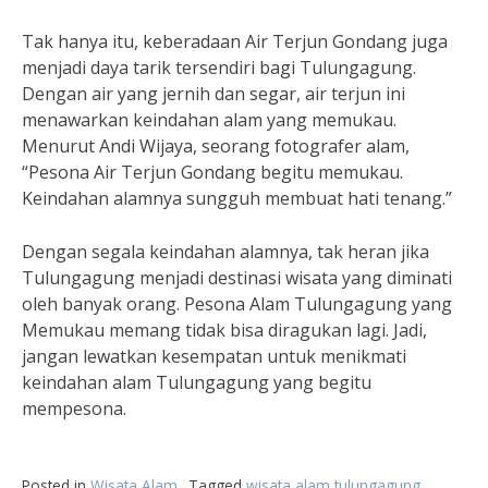
Tak hanya itu, keberadaan Air Terjun Gondang juga
menjadi daya tarik tersendiri bagi Tulungagung.
Dengan air yang jernih dan segar, air terjun ini
menawarkan keindahan alam yang memukau.
Menurut Andi Wijaya, seorang fotografer alam,
“Pesona Air Terjun Gondang begitu memukau.
Keindahan alamnya sungguh membuat hati tenang.”
Dengan segala keindahan alamnya, tak heran jika
Tulungagung menjadi destinasi wisata yang diminati
oleh banyak orang. Pesona Alam Tulungagung yang
Memukau memang tidak bisa diragukan lagi. Jadi,
jangan lewatkan kesempatan untuk menikmati
keindahan alam Tulungagung yang begitu
mempesona.
Posted in
Wisata Alam
Tagged
wisata alam tulungagung