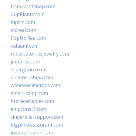
bonvivantshop.com
CupPlante.com
mpzin.com
stcreal.com
PopUpFlea.com
valueml.com
rebeccatorresjewelry.com
jmpbliss.com
drjorgerico.com
queensushipa.com
wendyweimerdds.com
ameri-camp.com
hrsreceivables.com
empconst1.com
cinderella-support.com
bigpinkrestaurant.com
inspirehuahin.com