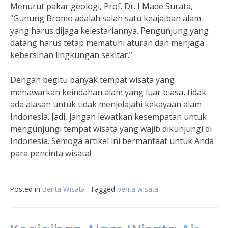
Menurut pakar geologi, Prof. Dr. I Made Surata,
“Gunung Bromo adalah salah satu keajaiban alam
yang harus dijaga kelestariannya. Pengunjung yang
datang harus tetap mematuhi aturan dan menjaga
kebersihan lingkungan sekitar.”
Dengan begitu banyak tempat wisata yang
menawarkan keindahan alam yang luar biasa, tidak
ada alasan untuk tidak menjelajahi kekayaan alam
Indonesia. Jadi, jangan lewatkan kesempatan untuk
mengunjungi tempat wisata yang wajib dikunjungi di
Indonesia. Semoga artikel ini bermanfaat untuk Anda
para pencinta wisata!
Posted in
Berita Wisata
Tagged
berita wisata