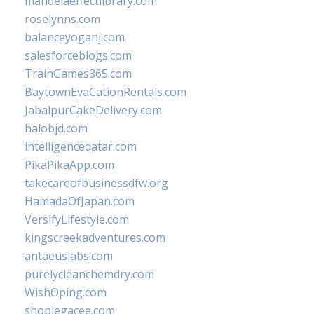
mandelaeffectlibrary.com
roselynns.com
balanceyoganj.com
salesforceblogs.com
TrainGames365.com
BaytownEvaCationRentals.com
JabalpurCakeDelivery.com
halobjd.com
intelligenceqatar.com
PikaPikaApp.com
takecareofbusinessdfw.org
HamadaOfJapan.com
VersifyLifestyle.com
kingscreekadventures.com
antaeuslabs.com
purelycleanchemdry.com
WishOping.com
shoplegacee.com