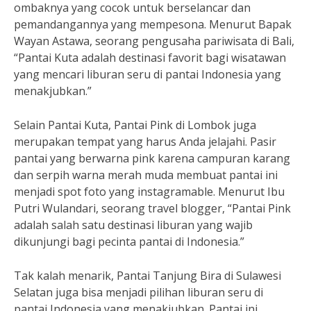
ombaknya yang cocok untuk berselancar dan
pemandangannya yang mempesona. Menurut Bapak
Wayan Astawa, seorang pengusaha pariwisata di Bali,
“Pantai Kuta adalah destinasi favorit bagi wisatawan
yang mencari liburan seru di pantai Indonesia yang
menakjubkan.”
Selain Pantai Kuta, Pantai Pink di Lombok juga
merupakan tempat yang harus Anda jelajahi. Pasir
pantai yang berwarna pink karena campuran karang
dan serpih warna merah muda membuat pantai ini
menjadi spot foto yang instagramable. Menurut Ibu
Putri Wulandari, seorang travel blogger, “Pantai Pink
adalah salah satu destinasi liburan yang wajib
dikunjungi bagi pecinta pantai di Indonesia.”
Tak kalah menarik, Pantai Tanjung Bira di Sulawesi
Selatan juga bisa menjadi pilihan liburan seru di
pantai Indonesia yang menakjubkan. Pantai ini