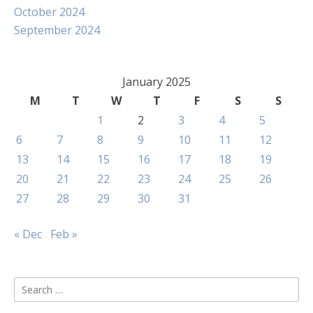
October 2024
September 2024
January 2025
M
T
W
T
F
S
S
1
2
3
4
5
6
7
8
9
10
11
12
13
14
15
16
17
18
19
20
21
22
23
24
25
26
27
28
29
30
31
« Dec
Feb »
Search
for: