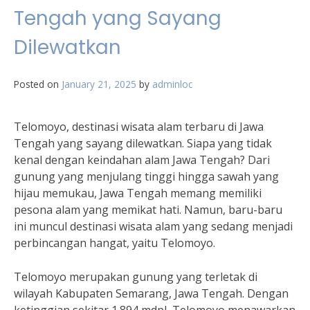
Tengah yang Sayang
Dilewatkan
Posted on
January 21, 2025
by
adminloc
Telomoyo, destinasi wisata alam terbaru di Jawa
Tengah yang sayang dilewatkan. Siapa yang tidak
kenal dengan keindahan alam Jawa Tengah? Dari
gunung yang menjulang tinggi hingga sawah yang
hijau memukau, Jawa Tengah memang memiliki
pesona alam yang memikat hati. Namun, baru-baru
ini muncul destinasi wisata alam yang sedang menjadi
perbincangan hangat, yaitu Telomoyo.
Telomoyo merupakan gunung yang terletak di
wilayah Kabupaten Semarang, Jawa Tengah. Dengan