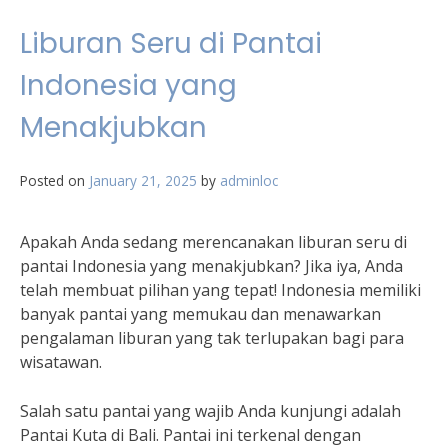
Liburan Seru di Pantai
Indonesia yang
Menakjubkan
Posted on
January 21, 2025
by
adminloc
Apakah Anda sedang merencanakan liburan seru di
pantai Indonesia yang menakjubkan? Jika iya, Anda
telah membuat pilihan yang tepat! Indonesia memiliki
banyak pantai yang memukau dan menawarkan
pengalaman liburan yang tak terlupakan bagi para
wisatawan.
Salah satu pantai yang wajib Anda kunjungi adalah
Pantai Kuta di Bali. Pantai ini terkenal dengan