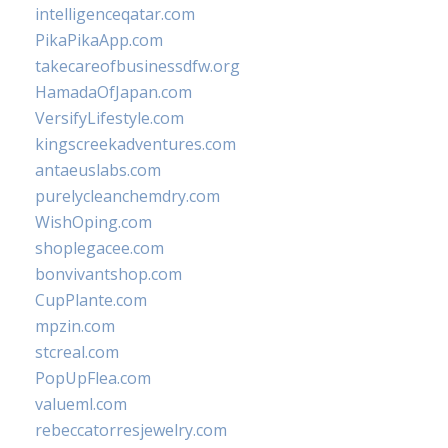
intelligenceqatar.com
PikaPikaApp.com
takecareofbusinessdfw.org
HamadaOfJapan.com
VersifyLifestyle.com
kingscreekadventures.com
antaeuslabs.com
purelycleanchemdry.com
WishOping.com
shoplegacee.com
bonvivantshop.com
CupPlante.com
mpzin.com
stcreal.com
PopUpFlea.com
valueml.com
rebeccatorresjewelry.com