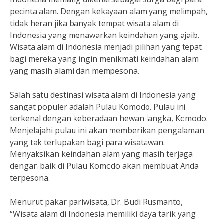
pecinta alam. Dengan kekayaan alam yang melimpah,
tidak heran jika banyak tempat wisata alam di
Indonesia yang menawarkan keindahan yang ajaib.
Wisata alam di Indonesia menjadi pilihan yang tepat
bagi mereka yang ingin menikmati keindahan alam
yang masih alami dan mempesona.
Salah satu destinasi wisata alam di Indonesia yang
sangat populer adalah Pulau Komodo. Pulau ini
terkenal dengan keberadaan hewan langka, Komodo.
Menjelajahi pulau ini akan memberikan pengalaman
yang tak terlupakan bagi para wisatawan.
Menyaksikan keindahan alam yang masih terjaga
dengan baik di Pulau Komodo akan membuat Anda
terpesona.
Menurut pakar pariwisata, Dr. Budi Rusmanto,
“Wisata alam di Indonesia memiliki daya tarik yang