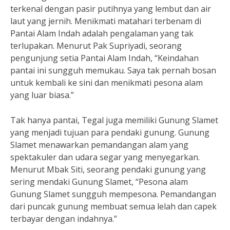
terkenal dengan pasir putihnya yang lembut dan air
laut yang jernih. Menikmati matahari terbenam di
Pantai Alam Indah adalah pengalaman yang tak
terlupakan. Menurut Pak Supriyadi, seorang
pengunjung setia Pantai Alam Indah, “Keindahan
pantai ini sungguh memukau. Saya tak pernah bosan
untuk kembali ke sini dan menikmati pesona alam
yang luar biasa.”
Tak hanya pantai, Tegal juga memiliki Gunung Slamet
yang menjadi tujuan para pendaki gunung. Gunung
Slamet menawarkan pemandangan alam yang
spektakuler dan udara segar yang menyegarkan.
Menurut Mbak Siti, seorang pendaki gunung yang
sering mendaki Gunung Slamet, “Pesona alam
Gunung Slamet sungguh mempesona. Pemandangan
dari puncak gunung membuat semua lelah dan capek
terbayar dengan indahnya.”