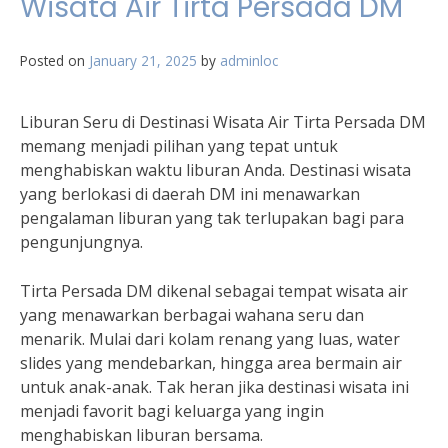
Wisata Air Tirta Persada DM
Posted on
January 21, 2025
by
adminloc
Liburan Seru di Destinasi Wisata Air Tirta Persada DM
memang menjadi pilihan yang tepat untuk
menghabiskan waktu liburan Anda. Destinasi wisata
yang berlokasi di daerah DM ini menawarkan
pengalaman liburan yang tak terlupakan bagi para
pengunjungnya.
Tirta Persada DM dikenal sebagai tempat wisata air
yang menawarkan berbagai wahana seru dan
menarik. Mulai dari kolam renang yang luas, water
slides yang mendebarkan, hingga area bermain air
untuk anak-anak. Tak heran jika destinasi wisata ini
menjadi favorit bagi keluarga yang ingin
menghabiskan liburan bersama.