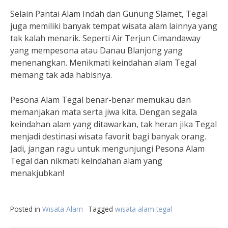
Selain Pantai Alam Indah dan Gunung Slamet, Tegal
juga memiliki banyak tempat wisata alam lainnya yang
tak kalah menarik. Seperti Air Terjun Cimandaway
yang mempesona atau Danau Blanjong yang
menenangkan. Menikmati keindahan alam Tegal
memang tak ada habisnya.
Pesona Alam Tegal benar-benar memukau dan
memanjakan mata serta jiwa kita. Dengan segala
keindahan alam yang ditawarkan, tak heran jika Tegal
menjadi destinasi wisata favorit bagi banyak orang.
Jadi, jangan ragu untuk mengunjungi Pesona Alam
Tegal dan nikmati keindahan alam yang
menakjubkan!
Posted in
Wisata Alam
Tagged
wisata alam tegal