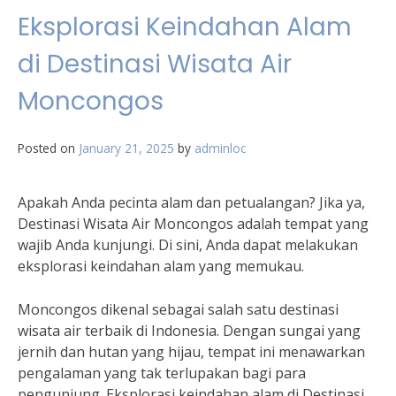
Eksplorasi Keindahan Alam
di Destinasi Wisata Air
Moncongos
Posted on
January 21, 2025
by
adminloc
Apakah Anda pecinta alam dan petualangan? Jika ya,
Destinasi Wisata Air Moncongos adalah tempat yang
wajib Anda kunjungi. Di sini, Anda dapat melakukan
eksplorasi keindahan alam yang memukau.
Moncongos dikenal sebagai salah satu destinasi
wisata air terbaik di Indonesia. Dengan sungai yang
jernih dan hutan yang hijau, tempat ini menawarkan
pengalaman yang tak terlupakan bagi para
pengunjung. Eksplorasi keindahan alam di Destinasi