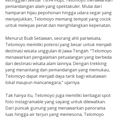
ketinggian sekitar 1.894 mdpl, Telomoyo menawarkan
pemandangan alam yang spektakuler. Mulai dari
hamparan hijau pepohonan hingga udara segar yang
menyejukkan, Telomoyo memang tempat yang cocok
untuk melepas penat dan menghilangkan kepenatan.
Menurut Budi Setiawan, seorang ahli pariwisata,
Telomoyo memiliki potensi yang besar untuk menjadi
destinasi wisata unggulan di Jawa Tengah. “Telomoyo
menawarkan pengalaman petualangan yang berbeda
dari destinasi wisata alam lainnya. Dengan trekking
yang menantang dan pemandangan yang memukau,
Telomoyo dapat menjadi daya tarik bagi wisatawan
lokal maupun mancanegara,” ujarnya.
Tak hanya itu, Telomoyo juga memiliki berbagai spot
foto instagramable yang sayang untuk dilewatkan.
Dari puncak gunung yang menawarkan panorama
luas hingga air terjun yang memesona, Telomoyo