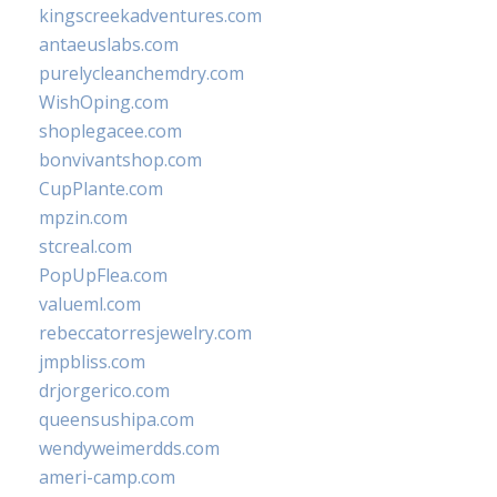
kingscreekadventures.com
antaeuslabs.com
purelycleanchemdry.com
WishOping.com
shoplegacee.com
bonvivantshop.com
CupPlante.com
mpzin.com
stcreal.com
PopUpFlea.com
valueml.com
rebeccatorresjewelry.com
jmpbliss.com
drjorgerico.com
queensushipa.com
wendyweimerdds.com
ameri-camp.com