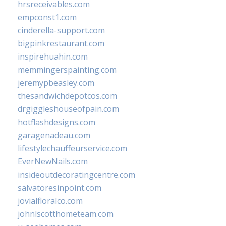
hrsreceivables.com
empconst1.com
cinderella-support.com
bigpinkrestaurant.com
inspirehuahin.com
memmingerspainting.com
jeremypbeasley.com
thesandwichdepotcos.com
drgiggleshouseofpain.com
hotflashdesigns.com
garagenadeau.com
lifestylechauffeurservice.com
EverNewNails.com
insideoutdecoratingcentre.com
salvatoresinpoint.com
jovialfloralco.com
johnlscotthometeam.com