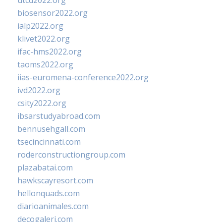
utcd2022.org
biosensor2022.org
ialp2022.org
klivet2022.org
ifac-hms2022.org
taoms2022.org
iias-euromena-conference2022.org
ivd2022.org
csity2022.org
ibsarstudyabroad.com
bennusehgall.com
tsecincinnati.com
roderconstructiongroup.com
plazabatai.com
hawkscayresort.com
hellonquads.com
diarioanimales.com
decogaleri.com