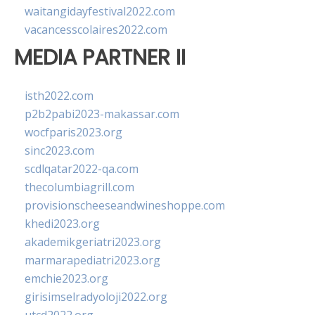
waitangidayfestival2022.com
vacancesscolaires2022.com
MEDIA PARTNER II
isth2022.com
p2b2pabi2023-makassar.com
wocfparis2023.org
sinc2023.com
scdlqatar2022-qa.com
thecolumbiagrill.com
provisionscheeseandwineshoppe.com
khedi2023.org
akademikgeriatri2023.org
marmarapediatri2023.org
emchie2023.org
girisimselradyoloji2022.org