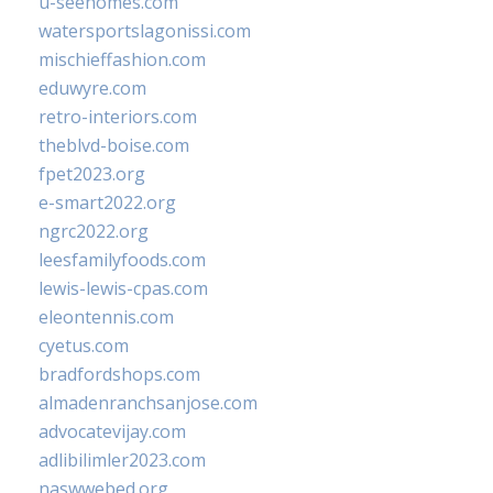
u-seehomes.com
watersportslagonissi.com
mischieffashion.com
eduwyre.com
retro-interiors.com
theblvd-boise.com
fpet2023.org
e-smart2022.org
ngrc2022.org
leesfamilyfoods.com
lewis-lewis-cpas.com
eleontennis.com
cyetus.com
bradfordshops.com
almadenranchsanjose.com
advocatevijay.com
adlibilimler2023.com
naswwebed.org