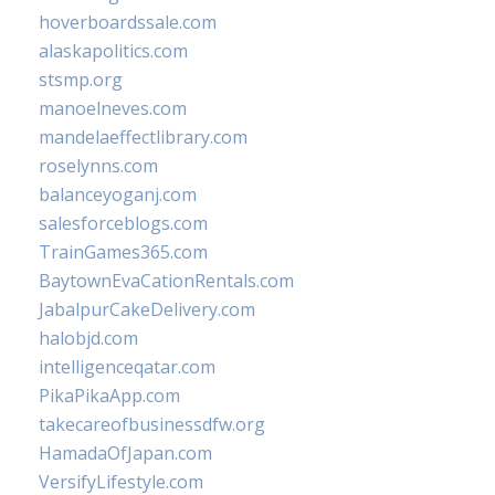
hoverboardssale.com
alaskapolitics.com
stsmp.org
manoelneves.com
mandelaeffectlibrary.com
roselynns.com
balanceyoganj.com
salesforceblogs.com
TrainGames365.com
BaytownEvaCationRentals.com
JabalpurCakeDelivery.com
halobjd.com
intelligenceqatar.com
PikaPikaApp.com
takecareofbusinessdfw.org
HamadaOfJapan.com
VersifyLifestyle.com