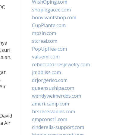
WishOping.com
ang
shoplegacee.com
bonvivantshop.com
CupPlante.com
mpzin.com
stcreal.com
nya
PopUpFlea.com
usuri
valueml.com
aian.
rebeccatorresjewelry.com
gan
jmpbliss.com
.
drjorgerico.com
Air
queensushipa.com
wendyweimerdds.com
ameri-camp.com
hrsreceivables.com
David
empconst1.com
a Air
cinderella-support.com