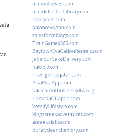
manoelneves.com
mandelaeffectlibrary.com
roselynns.com
sata
balanceyoganj.com
salesforceblogs.com
TrainGames365.com
BaytownEvaCationRentals.com
kan
JabalpurCakeDelivery.com
halobjd.com
intelligenceqatar.com
PikaPikaApp.com
takecareofbusinessdfw.org
HamadaOfJapan.com
VersifyLifestyle.com
kingscreekadventures.com
antaeuslabs.com
purelycleanchemdry.com