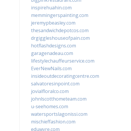
bigpinkrestaurant.com
inspirehuahin.com
memmingerspainting.com
jeremypbeasley.com
thesandwichdepotcos.com
drgiggleshouseofpain.com
hotflashdesigns.com
garagenadeau.com
lifestylechauffeurservice.com
EverNewNails.com
insideoutdecoratingcentre.com
salvatoresinpoint.com
jovialfloralco.com
johnlscotthometeam.com
u-seehomes.com
watersportslagonissi.com
mischieffashion.com
eduwyre.com