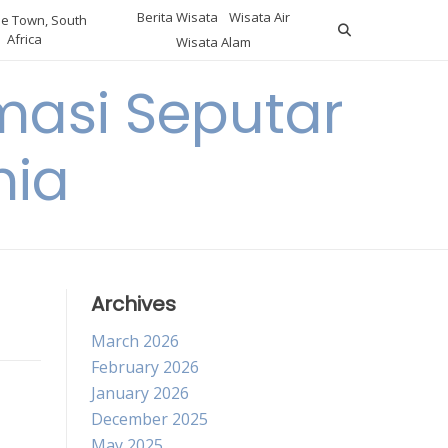
Berita Wisata
Wisata Air
e Town, South
Africa
Wisata Alam
masi Seputar
nia
Archives
March 2026
February 2026
January 2026
December 2025
May 2025