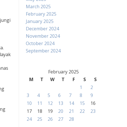
March 2025
February 2025
jungi
January 2025
December 2024
November 2024
October 2024
a.
September 2024
layak
anas
February 2025
M
T
W
T
F
S
S
1
2
ng
3
4
5
6
7
8
9
10
11
12
13
14
15
16
ung
17
18
19
20
21
22
23
24
25
26
27
28