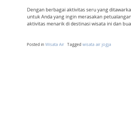
Dengan berbagai aktivitas seru yang ditawarka
untuk Anda yang ingin merasakan petualangan
aktivitas menarik di destinasi wisata ini dan bu
Posted in
Wisata Air
Tagged
wisata air jogja