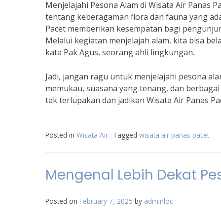
Menjelajahi Pesona Alam di Wisata Air Panas Pa
tentang keberagaman flora dan fauna yang ada d
Pacet memberikan kesempatan bagi pengunjung
Melalui kegiatan menjelajah alam, kita bisa b
kata Pak Agus, seorang ahli lingkungan.
Jadi, jangan ragu untuk menjelajahi pesona ala
memukau, suasana yang tenang, dan berbagai f
tak terlupakan dan jadikan Wisata Air Panas Pac
Posted in
Wisata Air
Tagged
wisata air panas pacet
Mengenal Lebih Dekat Pes
Posted on
February 7, 2025
by
adminloc