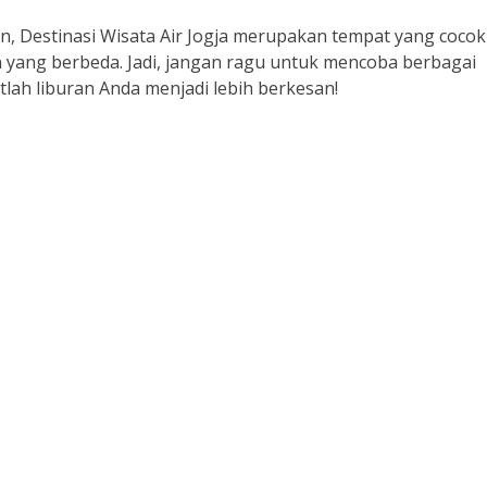
n, Destinasi Wisata Air Jogja merupakan tempat yang cocok
 yang berbeda. Jadi, jangan ragu untuk mencoba berbagai
atlah liburan Anda menjadi lebih berkesan!