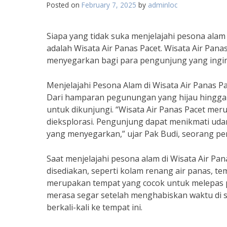
Posted on
February 7, 2025
by
adminloc
Siapa yang tidak suka menjelajahi pesona ala
adalah Wisata Air Panas Pacet. Wisata Air Pa
menyegarkan bagi para pengunjung yang ingin
Menjelajahi Pesona Alam di Wisata Air Panas
Dari hamparan pegunungan yang hijau hingga
untuk dikunjungi. “Wisata Air Panas Pacet mer
dieksplorasi. Pengunjung dapat menikmati uda
yang menyegarkan,” ujar Pak Budi, seorang pen
Saat menjelajahi pesona alam di Wisata Air Pan
disediakan, seperti kolam renang air panas, te
merupakan tempat yang cocok untuk melepas pe
merasa segar setelah menghabiskan waktu di s
berkali-kali ke tempat ini.