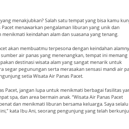
m yang menakjubkan? Salah satu tempat yang bisa kamu kun
nas Pacet menawarkan pengalaman liburan yang unik dan
 menikmati keindahan alam dan suasana yang tenang.
 Pacet akan membuatmu terpesona dengan keindahan alamny
 sumber air panas yang menenangkan, tempat ini memang 
upakan destinasi wisata alam yang sangat menarik untuk
ra segar pegunungan serta merasakan sensasi mandi air p
gunjung setia Wisata Air Panas Pacet.
as Pacet, jangan lupa untuk menikmati berbagai fasilitas ya
mpat spa, dan area bermain anak. “Wisata Air Panas Pacet
nat dan menikmati liburan bersama keluarga. Saya selalu
ini,” kata Ibu Ani, seorang pengunjung yang telah berkunj