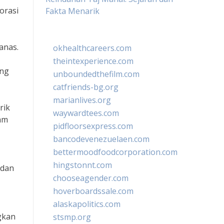
orasi
Fakta Menarik
anas.
okhealthcareers.com
theintexperience.com
ang
unboundedthefilm.com
catfriends-bg.org
marianlives.org
rik
waywardtees.com
lam
pidfloorsexpress.com
bancodevenezuelaen.com
bettermoodfoodcorporation.com
hingstonnt.com
 dan
chooseagender.com
hoverboardssale.com
alaskapolitics.com
ngkan
stsmp.org