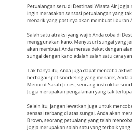
Petualangan seru di Destinasi Wisata Air Jogj
ingin merasakan sensasi petualangan yang tak 
menarik yang pastinya akan membuat liburan A
Salah satu atraksi yang wajib Anda coba di Des
menggunakan kano. Menyusuri sungai yang je
akan membuat Anda merasa dekat dengan alam.
sungai dengan kano adalah salah satu cara ya
Tak hanya itu, Anda juga dapat mencoba aktivita
berbagai spot snorkeling yang menarik, Anda
Menurut Sarah Jones, seorang instruktur snork
Jogja merupakan pengalaman yang tak terlupa
Selain itu, jangan lewatkan juga untuk mencoba
sensasi terbang di atas sungai, Anda akan m
Brown, seorang petualang yang telah mencoba fly
Jogja merupakan salah satu yang terbaik yang 