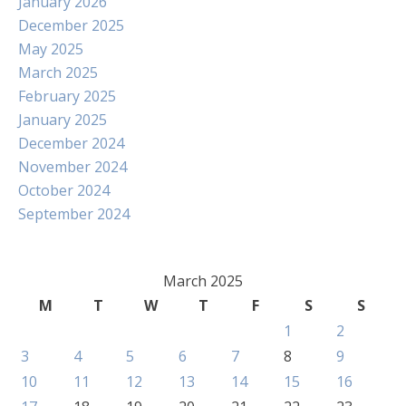
January 2026
December 2025
May 2025
March 2025
February 2025
January 2025
December 2024
November 2024
October 2024
September 2024
March 2025
M
T
W
T
F
S
S
1
2
3
4
5
6
7
8
9
10
11
12
13
14
15
16