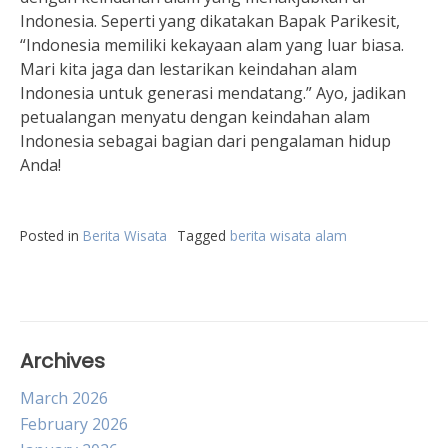
Indonesia. Seperti yang dikatakan Bapak Parikesit,
“Indonesia memiliki kekayaan alam yang luar biasa.
Mari kita jaga dan lestarikan keindahan alam
Indonesia untuk generasi mendatang.” Ayo, jadikan
petualangan menyatu dengan keindahan alam
Indonesia sebagai bagian dari pengalaman hidup
Anda!
Posted in
Berita Wisata
Tagged
berita wisata alam
Archives
March 2026
February 2026