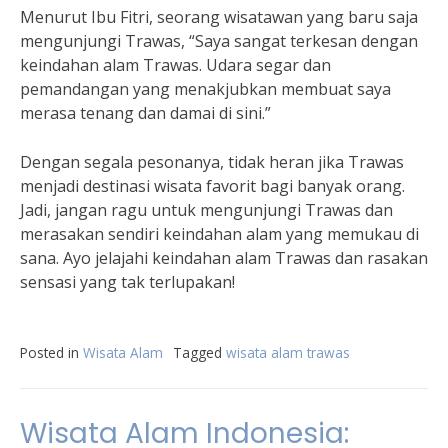
Menurut Ibu Fitri, seorang wisatawan yang baru saja
mengunjungi Trawas, “Saya sangat terkesan dengan
keindahan alam Trawas. Udara segar dan
pemandangan yang menakjubkan membuat saya
merasa tenang dan damai di sini.”
Dengan segala pesonanya, tidak heran jika Trawas
menjadi destinasi wisata favorit bagi banyak orang.
Jadi, jangan ragu untuk mengunjungi Trawas dan
merasakan sendiri keindahan alam yang memukau di
sana. Ayo jelajahi keindahan alam Trawas dan rasakan
sensasi yang tak terlupakan!
Posted in
Wisata Alam
Tagged
wisata alam trawas
Wisata Alam Indonesia: