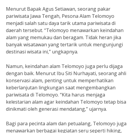
Menurut Bapak Agus Setiawan, seorang pakar
pariwisata Jawa Tengah, Pesona Alam Telomoyo
menjadi salah satu daya tarik utama pariwisata di
daerah tersebut. “Telomoyo menawarkan keindahan
alam yang memukau dan beragam. Tidak heran jika
banyak wisatawan yang tertarik untuk mengunjungi
destinasi wisata ini,” ungkapnya.
Namun, keindahan alam Telomoyo juga perlu dijaga
dengan baik. Menurut Ibu Siti Nurhayati, seorang ahli
konservasi alam, penting untuk memperhatikan
keberlanjutan lingkungan saat mengembangkan
pariwisata di Telomoyo. “Kita harus menjaga
kelestarian alam agar keindahan Telomoyo tetap bisa
dinikmati oleh generasi mendatang,” ujarnya.
Bagi para pecinta alam dan petualang, Telomoyo juga
menawarkan berbagai kegiatan seru seperti hiking,