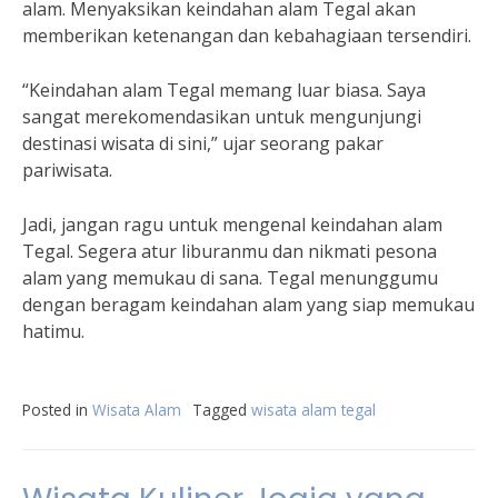
alam. Menyaksikan keindahan alam Tegal akan
memberikan ketenangan dan kebahagiaan tersendiri.
“Keindahan alam Tegal memang luar biasa. Saya
sangat merekomendasikan untuk mengunjungi
destinasi wisata di sini,” ujar seorang pakar
pariwisata.
Jadi, jangan ragu untuk mengenal keindahan alam
Tegal. Segera atur liburanmu dan nikmati pesona
alam yang memukau di sana. Tegal menunggumu
dengan beragam keindahan alam yang siap memukau
hatimu.
Posted in
Wisata Alam
Tagged
wisata alam tegal