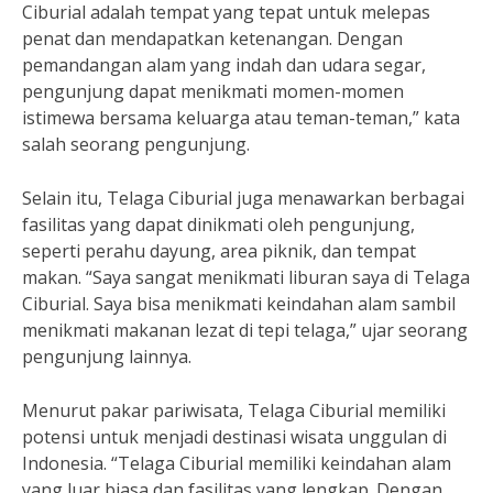
Ciburial adalah tempat yang tepat untuk melepas
penat dan mendapatkan ketenangan. Dengan
pemandangan alam yang indah dan udara segar,
pengunjung dapat menikmati momen-momen
istimewa bersama keluarga atau teman-teman,” kata
salah seorang pengunjung.
Selain itu, Telaga Ciburial juga menawarkan berbagai
fasilitas yang dapat dinikmati oleh pengunjung,
seperti perahu dayung, area piknik, dan tempat
makan. “Saya sangat menikmati liburan saya di Telaga
Ciburial. Saya bisa menikmati keindahan alam sambil
menikmati makanan lezat di tepi telaga,” ujar seorang
pengunjung lainnya.
Menurut pakar pariwisata, Telaga Ciburial memiliki
potensi untuk menjadi destinasi wisata unggulan di
Indonesia. “Telaga Ciburial memiliki keindahan alam
yang luar biasa dan fasilitas yang lengkap. Dengan