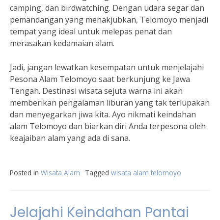
camping, dan birdwatching. Dengan udara segar dan
pemandangan yang menakjubkan, Telomoyo menjadi
tempat yang ideal untuk melepas penat dan
merasakan kedamaian alam.
Jadi, jangan lewatkan kesempatan untuk menjelajahi
Pesona Alam Telomoyo saat berkunjung ke Jawa
Tengah. Destinasi wisata sejuta warna ini akan
memberikan pengalaman liburan yang tak terlupakan
dan menyegarkan jiwa kita. Ayo nikmati keindahan
alam Telomoyo dan biarkan diri Anda terpesona oleh
keajaiban alam yang ada di sana.
Posted in
Wisata Alam
Tagged
wisata alam telomoyo
Jelajahi Keindahan Pantai