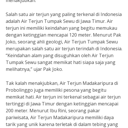
menakjubkan.
Salah satu air terjun yang paling terkenal di Indonesia
adalah Air Terjun Tumpak Sewu di Jawa Timur. Air
terjun ini memiliki keindahan yang begitu memukau
dengan ketinggian mencapai 120 meter. Menurut Pak
Joko, seorang ahli geologi, Air Terjun Tumpak Sewu
merupakan salah satu air terjun terindah di Indonesia.
“Keindahan alam yang disuguhkan oleh Air Terjun
Tumpak Sewu sangat memikat hati siapa saja yang
melihatnya,” ujar Pak Joko.
Tak kalah menakjubkan, Air Terjun Madakaripura di
Probolinggo juga memiliki pesona yang begitu
memikat hati. Air terjun ini terkenal sebagai air terjun
tertinggi di Jawa Timur dengan ketinggian mencapai
200 meter. Menurut Ibu Rini, seorang pakar
pariwisata, Air Terjun Madakaripura memiliki daya
tarik yang unik karena terletak di dalam tebing yang