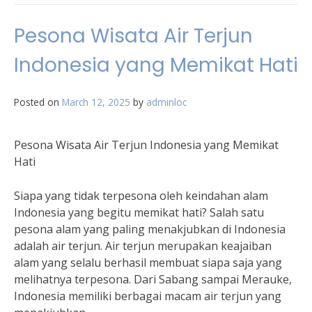
Pesona Wisata Air Terjun
Indonesia yang Memikat Hati
Posted on
March 12, 2025
by
adminloc
Pesona Wisata Air Terjun Indonesia yang Memikat
Hati
Siapa yang tidak terpesona oleh keindahan alam
Indonesia yang begitu memikat hati? Salah satu
pesona alam yang paling menakjubkan di Indonesia
adalah air terjun. Air terjun merupakan keajaiban
alam yang selalu berhasil membuat siapa saja yang
melihatnya terpesona. Dari Sabang sampai Merauke,
Indonesia memiliki berbagai macam air terjun yang