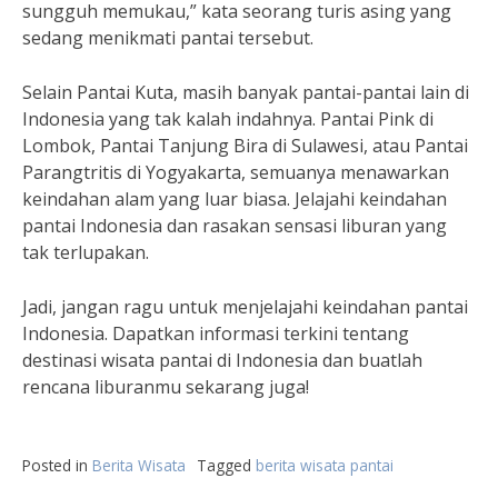
sungguh memukau,” kata seorang turis asing yang
sedang menikmati pantai tersebut.
Selain Pantai Kuta, masih banyak pantai-pantai lain di
Indonesia yang tak kalah indahnya. Pantai Pink di
Lombok, Pantai Tanjung Bira di Sulawesi, atau Pantai
Parangtritis di Yogyakarta, semuanya menawarkan
keindahan alam yang luar biasa. Jelajahi keindahan
pantai Indonesia dan rasakan sensasi liburan yang
tak terlupakan.
Jadi, jangan ragu untuk menjelajahi keindahan pantai
Indonesia. Dapatkan informasi terkini tentang
destinasi wisata pantai di Indonesia dan buatlah
rencana liburanmu sekarang juga!
Posted in
Berita Wisata
Tagged
berita wisata pantai