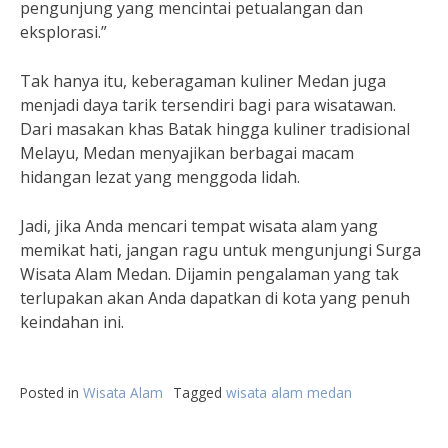
pengunjung yang mencintai petualangan dan
eksplorasi.”
Tak hanya itu, keberagaman kuliner Medan juga
menjadi daya tarik tersendiri bagi para wisatawan.
Dari masakan khas Batak hingga kuliner tradisional
Melayu, Medan menyajikan berbagai macam
hidangan lezat yang menggoda lidah.
Jadi, jika Anda mencari tempat wisata alam yang
memikat hati, jangan ragu untuk mengunjungi Surga
Wisata Alam Medan. Dijamin pengalaman yang tak
terlupakan akan Anda dapatkan di kota yang penuh
keindahan ini.
Posted in
Wisata Alam
Tagged
wisata alam medan