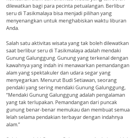
dilewatkan bagi para pecinta petualangan. Berlibur
seru di Tasikmalaya bisa menjadi pilihan yang
menyenangkan untuk menghabiskan waktu liburan
Anda.
Salah satu aktivitas wisata yang tak boleh dilewatkan
saat berlibur seru di Tasikmalaya adalah mendaki
Gunung Galunggung. Gunung yang terkenal dengan
kawahnya yang indah ini menawarkan pemandangan
alam yang spektakuler dan udara segar yang
menyegarkan. Menurut Budi Setiawan, seorang
pendaki yang sering mendaki Gunung Galunggung,
“Mendaki Gunung Galunggung adalah pengalaman
yang tak terlupakan. Pemandangan dari puncak
gunung benar-benar memukau dan membuat semua
lelah selama pendakian terbayar dengan indahnya
alam.”