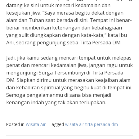
datang ke sini untuk mencari kedamaian dan
kesejukan jiwa. “Saya merasa begitu dekat dengan
alam dan Tuhan saat berada di sini. Tempat ini benar-
benar memberikan ketenangan dan kebahagiaan
yang sulit diungkapkan dengan kata-kata,” kata Ibu
Ani, seorang pengunjung setia Tirta Persada DM.
Jadi, jika kamu sedang mencari tempat untuk melepas
penat dan mencari kedamaian jiwa, jangan ragu untuk
mengunjungi Surga Tersembunyi di Tirta Persada
DM. Siapkan dirimu untuk merasakan keajaiban alam
dan kehadiran spiritual yang begitu kuat di tempat ini.
Semoga pengalamanmu di sana bisa menjadi
kenangan indah yang tak akan terlupakan.
Posted in
Wisata Air
Tagged
wisata air tirta persada dm