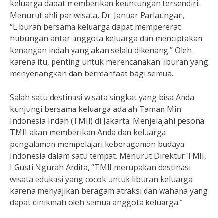
keluarga dapat memberikan keuntungan tersendiri.
Menurut ahli pariwisata, Dr. Januar Parlaungan,
“Liburan bersama keluarga dapat mempererat
hubungan antar anggota keluarga dan menciptakan
kenangan indah yang akan selalu dikenang.” Oleh
karena itu, penting untuk merencanakan liburan yang
menyenangkan dan bermanfaat bagi semua.
Salah satu destinasi wisata singkat yang bisa Anda
kunjungi bersama keluarga adalah Taman Mini
Indonesia Indah (TMII) di Jakarta. Menjelajahi pesona
TMII akan memberikan Anda dan keluarga
pengalaman mempelajari keberagaman budaya
Indonesia dalam satu tempat. Menurut Direktur TMII,
I Gusti Ngurah Ardita, “TMII merupakan destinasi
wisata edukasi yang cocok untuk liburan keluarga
karena menyajikan beragam atraksi dan wahana yang
dapat dinikmati oleh semua anggota keluarga.”