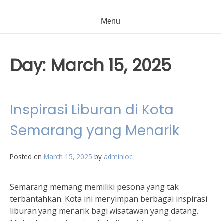
Menu
Day:
March 15, 2025
Inspirasi Liburan di Kota
Semarang yang Menarik
Posted on
March 15, 2025
by
adminloc
Semarang memang memiliki pesona yang tak
terbantahkan. Kota ini menyimpan berbagai inspirasi
liburan yang menarik bagi wisatawan yang datang.