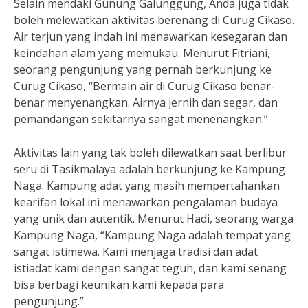
Selain mendaki Gunung Galunggung, Anda juga tidak
boleh melewatkan aktivitas berenang di Curug Cikaso.
Air terjun yang indah ini menawarkan kesegaran dan
keindahan alam yang memukau. Menurut Fitriani,
seorang pengunjung yang pernah berkunjung ke
Curug Cikaso, “Bermain air di Curug Cikaso benar-
benar menyenangkan. Airnya jernih dan segar, dan
pemandangan sekitarnya sangat menenangkan.”
Aktivitas lain yang tak boleh dilewatkan saat berlibur
seru di Tasikmalaya adalah berkunjung ke Kampung
Naga. Kampung adat yang masih mempertahankan
kearifan lokal ini menawarkan pengalaman budaya
yang unik dan autentik. Menurut Hadi, seorang warga
Kampung Naga, “Kampung Naga adalah tempat yang
sangat istimewa. Kami menjaga tradisi dan adat
istiadat kami dengan sangat teguh, dan kami senang
bisa berbagi keunikan kami kepada para
pengunjung.”