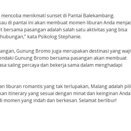
t mencoba menikmati sunset di Pantai Balekambang.
 di pantai ini akan membuat momen liburan Anda menjad
 bersama pasangan adalah salah satu aktivitas yang bisa
hubungan,” kata Psikolog Stephanie.
alangan, Gunung Bromo juga merupakan destinasi yang waji
. “Mendaki Gunung Bromo bersama pasangan akan membuat
sa saling percaya dan bekerja sama dalam menghadapi
an liburan romantis yang tak terlupakan, Malang adalah pil
an itinerary yang sesuai dengan minat dan keinginan Anda
di momen yang indah dan berkesan. Selamat berlibur!