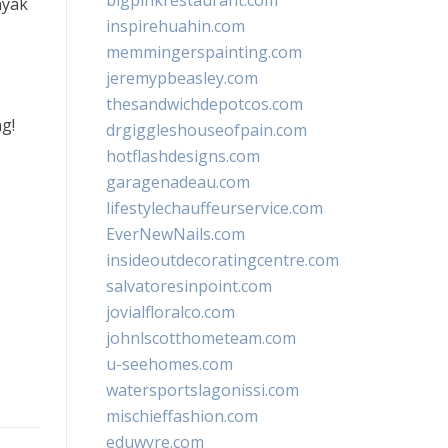
bigpinkrestaurant.com
nyak
inspirehuahin.com
memmingerspainting.com
jeremypbeasley.com
thesandwichdepotcos.com
g!
drgiggleshouseofpain.com
hotflashdesigns.com
garagenadeau.com
lifestylechauffeurservice.com
EverNewNails.com
insideoutdecoratingcentre.com
salvatoresinpoint.com
jovialfloralco.com
johnlscotthometeam.com
u-seehomes.com
watersportslagonissi.com
mischieffashion.com
eduwyre.com