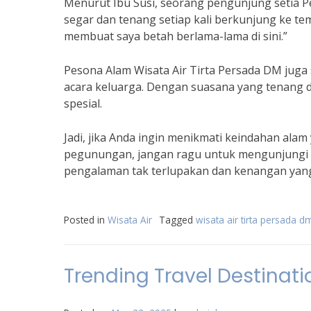
Menurut Ibu Susi, seorang pengunjung setia Pe
segar dan tenang setiap kali berkunjung ke t
membuat saya betah berlama-lama di sini.”
Pesona Alam Wisata Air Tirta Persada DM juga 
acara keluarga. Dengan suasana yang tenang d
spesial.
Jadi, jika Anda ingin menikmati keindahan al
pegunungan, jangan ragu untuk mengunjungi P
pengalaman tak terlupakan dan kenangan yang 
Posted in
Wisata Air
Tagged
wisata air tirta persada d
Trending Travel Destinati