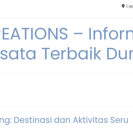
Cap
ATIONS – Infor
sata Terbaik Du
g: Destinasi dan Aktivitas Seru