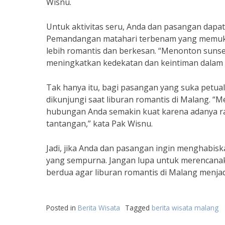
Wisnu.
Untuk aktivitas seru, Anda dan pasangan dapa
Pemandangan matahari terbenam yang memukau
lebih romantis dan berkesan. “Menonton sunset
meningkatkan kedekatan dan keintiman dalam 
Tak hanya itu, bagi pasangan yang suka petu
dikunjungi saat liburan romantis di Malang
hubungan Anda semakin kuat karena adanya ra
tantangan,” kata Pak Wisnu.
Jadi, jika Anda dan pasangan ingin menghabisk
yang sempurna. Jangan lupa untuk merencanak
berdua agar liburan romantis di Malang menja
Posted in
Berita Wisata
Tagged
berita wisata malang