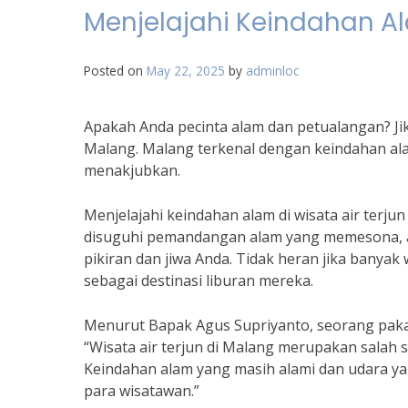
Menjelajahi Keindahan Al
Posted on
May 22, 2025
by
adminloc
Apakah Anda pecinta alam dan petualangan? Jika
Malang. Malang terkenal dengan keindahan alam
menakjubkan.
Menjelajahi keindahan alam di wisata air terj
disuguhi pemandangan alam yang memesona, ai
pikiran dan jiwa Anda. Tidak heran jika bany
sebagai destinasi liburan mereka.
Menurut Bapak Agus Supriyanto, seorang pakar
“Wisata air terjun di Malang merupakan salah 
Keindahan alam yang masih alami dan udara y
para wisatawan.”