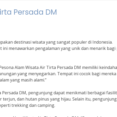
irta Persada DM
akan destinasi wisata yang sangat populer di Indonesia.
pat ini menawarkan pengalaman yang unik dan menarik bagi
“Pesona Alam Wisata Air Tirta Persada DM memiliki keindah
nungan yang menyegarkan. Tempat ini cocok bagi mereka
alam yang masih alami.”
a Persada DM, pengunjung dapat menikmati berbagai fasili
r terjun, dan hutan pinus yang hijau. Selain itu, pengunjung
eperti trekking dan camping.