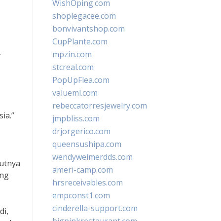
WishOping.com
shoplegacee.com
bonvivantshop.com
CupPlante.com
mpzin.com
r
stcreal.com
PopUpFlea.com
valueml.com
rebeccatorresjewelry.com
ia.”
jmpbliss.com
drjorgerico.com
queensushipa.com
wendyweimerdds.com
autnya
ameri-camp.com
ang
hrsreceivables.com
empconst1.com
cinderella-support.com
di,