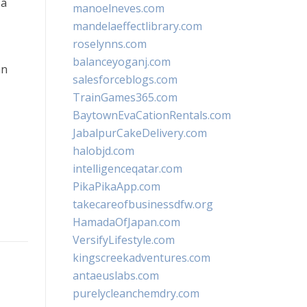
sa
manoelneves.com
mandelaeffectlibrary.com
roselynns.com
balanceyoganj.com
an
salesforceblogs.com
TrainGames365.com
BaytownEvaCationRentals.com
JabalpurCakeDelivery.com
halobjd.com
intelligenceqatar.com
PikaPikaApp.com
takecareofbusinessdfw.org
HamadaOfJapan.com
VersifyLifestyle.com
kingscreekadventures.com
antaeuslabs.com
purelycleanchemdry.com